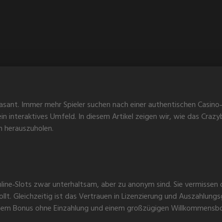
asant. Immer mehr Spieler suchen nach einer authentischen Casino‑
ein interaktives Umfeld. In diesem Artikel zeigen wir, wie das Craz
n herauszuholen.
line‑Slots zwar unterhaltsam, aber zu anonym sind. Sie vermissen
lt. Gleichzeitig ist das Vertrauen in Lizenzierung und Auszahlung
einem Bonus ohne Einzahlung und einem großzügigen Willkommensbon