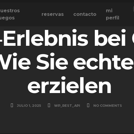
uestros
mi
reservas
contacto
uegos
perfil
‑Erlebnis bei
Wie Sie echt
erzielen
JULIO 1, 2025
WP_REST_API
NO COMMENTS