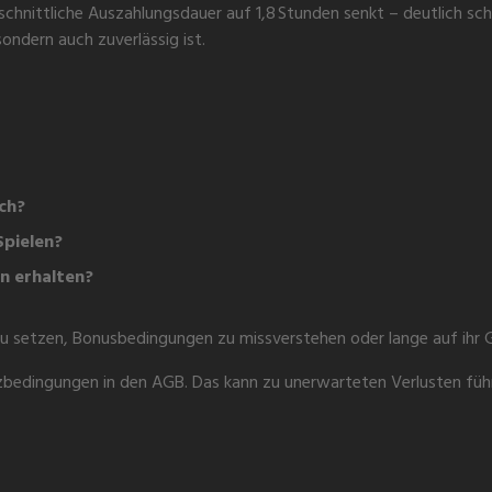
schnittliche Auszahlungsdauer auf 1,8 Stunden senkt – deutlich sch
sondern auch zuverlässig ist.
sch?
Spielen?
en erhalten?
 zu setzen, Bonusbedingungen zu missverstehen oder lange auf ihr 
bedingungen in den AGB. Das kann zu unerwarteten Verlusten füh