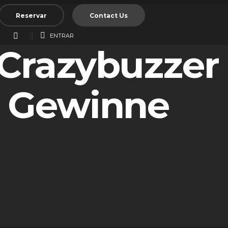
Reservar
Contact Us
ENTRAR
 Crazybuzzer
e Gewinne