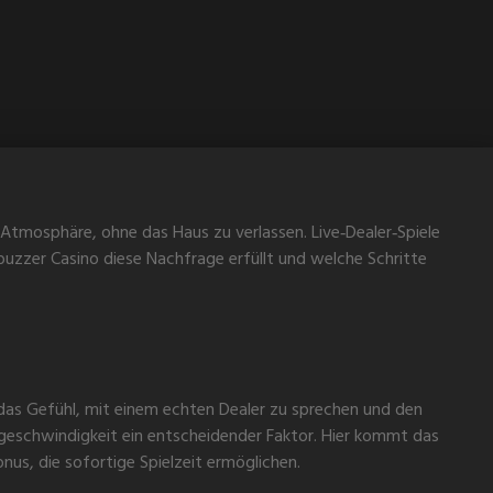
Atmosphäre, ohne das Haus zu verlassen. Live‑Dealer‑Spiele
ybuzzer Casino diese Nachfrage erfüllt und welche Schritte
 das Gefühl, mit einem echten Dealer zu sprechen und den
s­geschwindigkeit ein entscheidender Faktor. Hier kommt das
us, die sofortige Spielzeit ermöglichen.