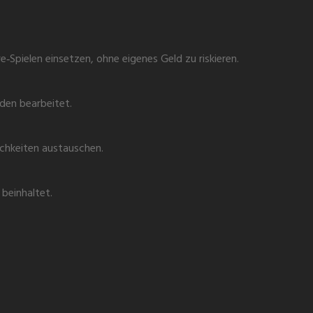
ve‑Spielen einsetzen, ohne eigenes Geld zu riskieren.
den bearbeitet.
lichkeiten austauschen.
beinhaltet.