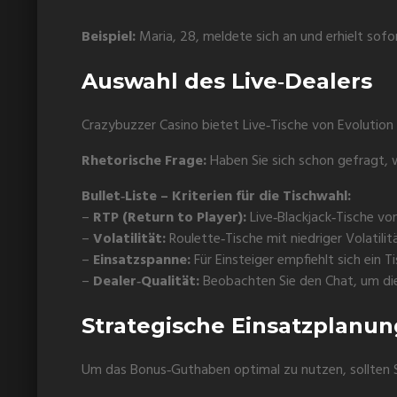
Beispiel:
Maria, 28, meldete sich an und erhielt sofo
Auswahl des Live‑Dealers
Crazybuzzer Casino bietet Live‑Tische von Evolution 
Rhetorische Frage:
Haben Sie sich schon gefragt, 
Bullet‑Liste – Kriterien für die Tischwahl:
–
RTP (Return to Player):
Live‑Blackjack‑Tische von
–
Volatilität:
Roulette‑Tische mit niedriger Volatilit
–
Einsatzspanne:
Für Einsteiger empfiehlt sich ein T
–
Dealer‑Qualität:
Beobachten Sie den Chat, um die 
Strategische Einsatzplanun
Um das Bonus‑Guthaben optimal zu nutzen, sollten 