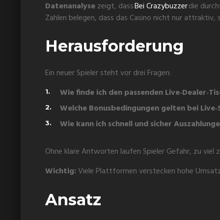
Datenanalyse
zeigt, dass
Bei Crazybuzzer
die durch
Zahlen belegen, dass das Casino nicht nur attraktiv, 
Herausforderung
Ein neuer Spieler steht vor drei Fragen:
Wie finde ich den passenden Live‑Dealer‑Ti
Welche Bonusbedingungen gelten bei Live‑
Wie kann ich schnell und sicher Auszahlung
Ohne klare Antworten laufen Spieler Gefahr, zu viel
Wichtig:
Viele Plattformen verstecken hohe Umsatz
Ansatz