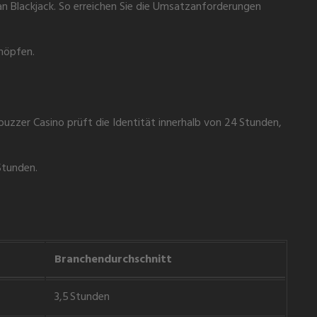
ean Blackjack. So erreichen Sie die Umsatzanforderungen
chöpfen.
uzzer Casino prüft die Identität innerhalb von 24 Stunden,
Stunden.
Branchendurchschnitt
3,5 Stunden