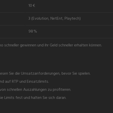
10 €
3 (Evolution, NetEnt, Playtech)
98 %
no schneller gewinnen und ihr Geld schneller erhalten können.
esen Sie die Umsatzanforderungen, bevor Sie spielen.
nd auf RTP und Einsatzlimits.
von schnellen Auszahlungen zu profitieren.
Sie Limits fest und halten Sie sich daran.