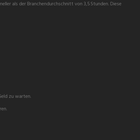
neller als der Branchendurchschnitt von 3,5 Stunden. Diese
Geld zu warten.
ren.