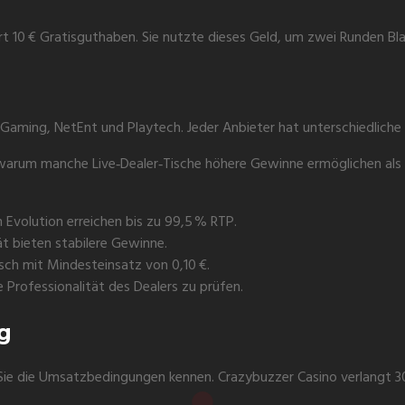
rt 10 € Gratisguthaben. Sie nutzte dieses Geld, um zwei Runden Bla
Gaming, NetEnt und Playtech. Jeder Anbieter hat unterschiedliche S
warum manche Live‑Dealer‑Tische höhere Gewinne ermöglichen als
 Evolution erreichen bis zu 99,5 % RTP.
ät bieten stabilere Gewinne.
isch mit Mindesteinsatz von 0,10 €.
Professionalität des Dealers zu prüfen.
g
Sie die Umsatzbedingungen kennen. Crazybuzzer Casino verlangt 