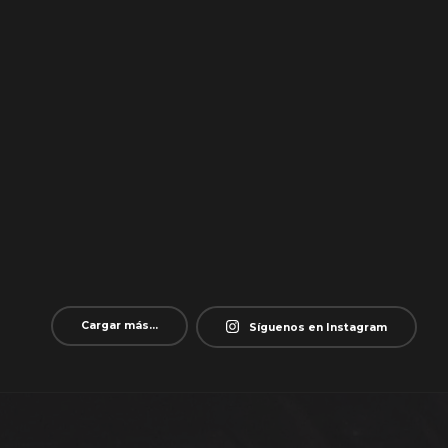
Cargar más...
Síguenos en Instagram