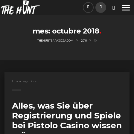
Skip
to
content
mes:
octubre 2018
>
>
THEHUNTZARAGOZA.COM
2018
10
Uncategorized
Alles, was Sie über
Registrierung und Spiele
bei Pistolo Casino wissen