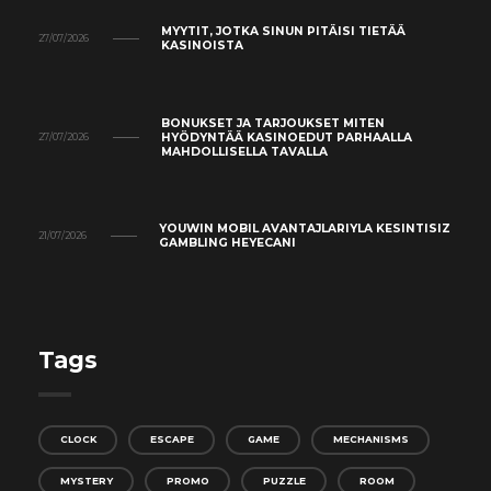
MYYTIT, JOTKA SINUN PITÄISI TIETÄÄ
27/07/2026
KASINOISTA
BONUKSET JA TARJOUKSET MITEN
HYÖDYNTÄÄ KASINOEDUT PARHAALLA
27/07/2026
MAHDOLLISELLA TAVALLA
YOUWIN MOBIL AVANTAJLARIYLA KESINTISIZ
21/07/2026
GAMBLING HEYECANI
Tags
CLOCK
ESCAPE
GAME
MECHANISMS
MYSTERY
PROMO
PUZZLE
ROOM