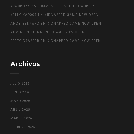
A WORDPRESS COMMENTER
EN
HELLO WORLD!
KELLY KAPOOR
EN
KIDNAPPED GAME NOW OPEN
ANDY BERNARD
EN
KIDNAPPED GAME NOW OPEN
ADMIN
EN
KIDNAPPED GAME NOW OPEN
BETTY DRAPPER
EN
KIDNAPPED GAME NOW OPEN
Archivos
JULIO 2026
JUNIO 2026
MAYO 2026
ABRIL 2026
MARZO 2026
FEBRERO 2026