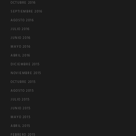
OCTUBRE 2016
SEPTIEMBRE 2016
AGOSTO 2016
JULIO 2016
JUNIO 2016
MAYO 2016
ABRIL 2016
DICIEMBRE 2015
NOVIEMBRE 2015
OCTUBRE 2015
AGOSTO 2015
JULIO 2015
JUNIO 2015
MAYO 2015
ABRIL 2015
FEBRERO 2015