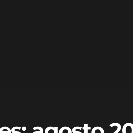
es:
agosto 2