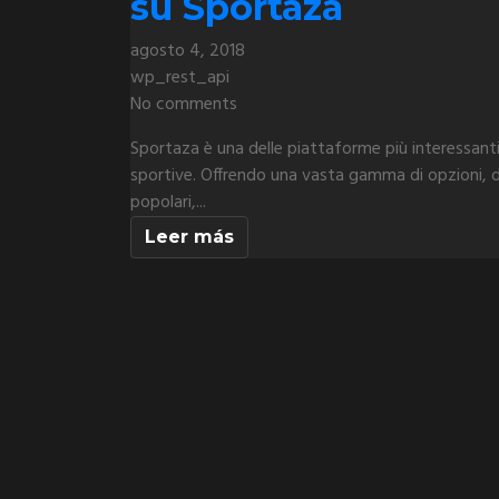
su Sportaza
agosto 4, 2018
wp_rest_api
No comments
Sportaza è una delle piattaforme più interessant
sportive. Offrendo una vasta gamma di opzioni, dag
popolari,...
Leer más