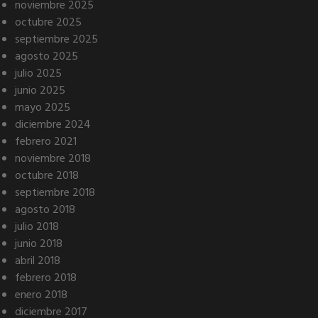
noviembre 2025
octubre 2025
septiembre 2025
agosto 2025
julio 2025
junio 2025
mayo 2025
diciembre 2024
febrero 2021
noviembre 2018
octubre 2018
septiembre 2018
agosto 2018
julio 2018
junio 2018
abril 2018
febrero 2018
enero 2018
diciembre 2017