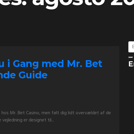
 i Gang med Mr. Bet
E
nde Guide
hos Mr. Bet Casino, men følt dig lidt overvældet af de
vejledning er designet til...