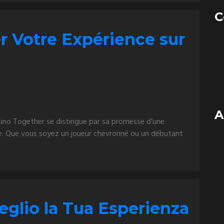
C
 Votre Expérience sur
A
sino Together se distingue par sa promesse d’une
. Que vous soyez un joueur chevronné ou un débutant
eglio la Tua Esperienza