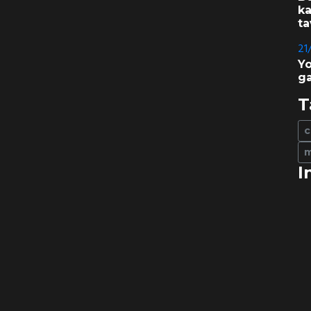
ka
ta
21
Yo
g
T
c
m
I