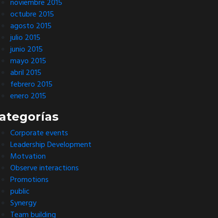
noviembre 2015
octubre 2015
agosto 2015
julio 2015
junio 2015
mayo 2015
abril 2015
febrero 2015
enero 2015
ategorías
Corporate events
Leadership Development
Motvation
Observe interactions
Promotions
public
Synergy
Team building