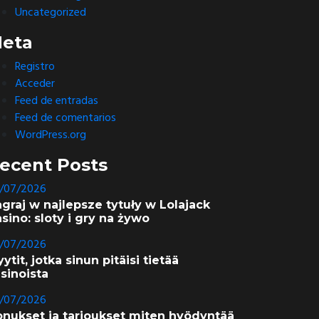
Uncategorized
eta
Registro
Acceder
Feed de entradas
Feed de comentarios
WordPress.org
ecent Posts
/07/2026
graj w najlepsze tytuły w Lolajack
sino: sloty i gry na żywo
/07/2026
ytit, jotka sinun pitäisi tietää
sinoista
/07/2026
nukset ja tarjoukset miten hyödyntää