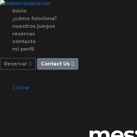
Skip
to
inicio
content
¿cómo funciona?
nuestros juegos
reservas
contacto
mi perfil
Reservar
Contact Us
Entrar
mes