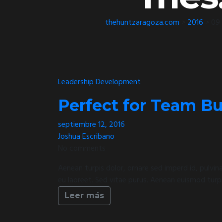
thehuntzaragoza.com
>
2016
>
09
Leadership Development
Perfect for Team Bu
septiembre 12, 2016
Joshua Escribano
No comments
Aenean turpis dolor, ornare sed imperd id, pulvin
eu laoreet. Sed vitae purus. Aenean euismod turpis 
Leer más