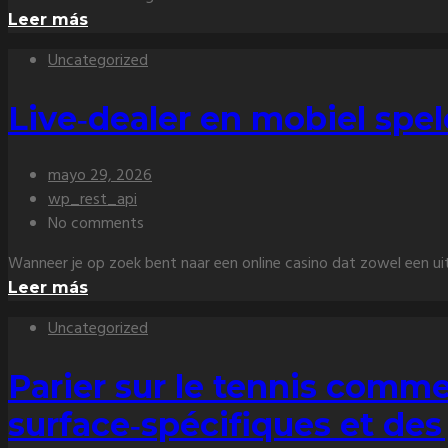
Leer más
Uncategorized
Live‑dealer en mobiel spe
mayo 29, 2026
wp_rest_api
No comments
Wanneer je op zoek bent naar een online casino dat zowel een uitge
Leer más
Uncategorized
Parier sur le tennis comm
surface‑spécifiques et des