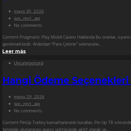
mayo 30, 2026
wp_rest_api
No comments
Content Pragmatic Play Mobil Casino Hakkında Bu oranlar, oyuncula
gerekmektedir. Ardından “Para Çekme” sekmesine...
Leer más
Uncategorized
Hangi Ödeme Seçenekleri 
mayo 29, 2026
wp_rest_api
No comments
Content PinUp Turkey kumarhanesinin kuralları. Pin Up TR sitesinde t
temelde uluslararası guess sektöründe aktif olarak ve...