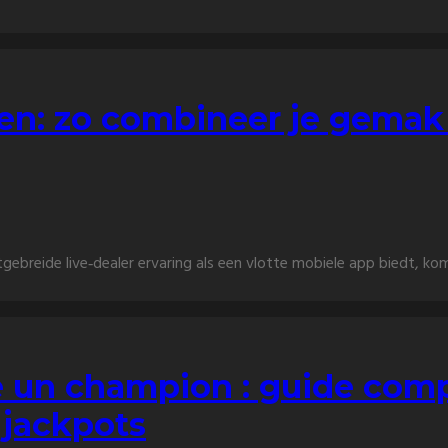
len: zo combineer je gemak
breide live‑dealer ervaring als een vlotte mobiele app biedt, kom j
e un champion : guide comp
 jackpots