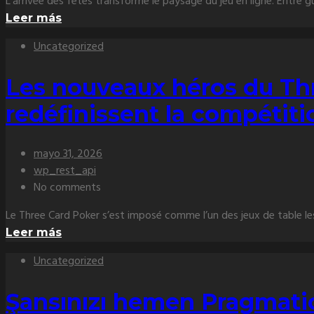
L’arrivée des fêtes transforme le paysage du jeu en ligne. Entre g
Leer más
Uncategorized
Les nouveaux héros du Thr
redéfinissent la compétiti
mayo 31, 2026
wp_rest_api
No comments
Le Three Card Poker s’est imposé comme l’un des jeux de table les pl
Leer más
Uncategorized
Şansınızı hemen Pragmatic