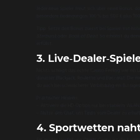
Jeder neue Spieler freut sich über einen Bonus,
besondere Bedingungen: 100 % bis 500 € plus 100
Tipp: Setze den Bonus zuerst bei Spielen mit hohe
Starburst
oder
Book of Dead
. So erhöhst du de
erfüllst.
3. Live‑Dealer‑Spie
Nichts schlägt das echte Casino‑Feeling wie ein L
darunter Blackjack, Roulette und Baccarat. Die 
du auch bei schwächerer Verbindung ein flüssige
Praktischer Hinweis:
– Aktiviere die HD‑Option nur bei stabilem WLA
– Nutze den Chat, um Tipps vom Dealer zu erhalte
4. Sportwetten naht