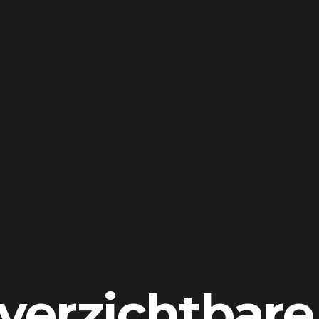
verzichtbare