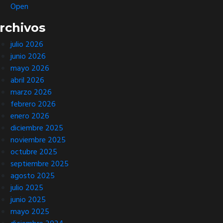
Open
rchivos
julio 2026
junio 2026
mayo 2026
abril 2026
marzo 2026
febrero 2026
enero 2026
diciembre 2025
noviembre 2025
octubre 2025
septiembre 2025
agosto 2025
julio 2025
junio 2025
mayo 2025