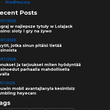
WordPress.org
ecent Posts
/07/2026
graj w najlepsze tytuły w Lolajack
sino: sloty i gry na żywo
/07/2026
ytit, jotka sinun pitäisi tietää
sinoista
/07/2026
nukset ja tarjoukset miten hyödyntää
sinoedut parhaalla mahdollisella
valla
/07/2026
uwin mobil avantajlarıyla kesintisiz
ambling heyecanı
ags