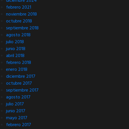
diciembre 2024
febrero 2021
noviembre 2018
octubre 2018
septiembre 2018
agosto 2018
julio 2018
junio 2018
abril 2018
febrero 2018
enero 2018
diciembre 2017
octubre 2017
septiembre 2017
agosto 2017
julio 2017
junio 2017
mayo 2017
febrero 2017