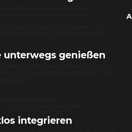
 doch der Willkommensbonus von Qbets Casino hat
 Freispiele, bei nur 35‑facher Umsatzbindung.
A
r RTP (Return to Player) von 96 % oder mehr, z. B. bei
ine Gewinnchancen, bevor du die Umsatzbedingungen
le unterwegs genießen
ive‑Dealer‑Tisch. Qbets Casino bietet über 30 Live‑Tische,
mobile App nutzt adaptive Streaming‑Technologie, sodass
s Bild bekommst.
N, um Datenvolumen zu sparen.
n – das verbessert dein Spielverständnis.
los integrieren