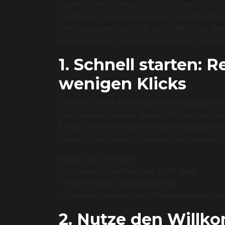
Zugriff auf ihre Lieblingsslots, Live‑Dealer‑Tisc
positioniert, die sowohl Anfänger als auch erfahr
zehn praxisnahe Tipps, wie du das Beste aus de
Registrierung bis zum optimalen Einsatz von Boni
1. Schnell starten: R
wenigen Klicks
Der erste Schritt zum mobilen Spielvergnügen is
Registrierungsformular, das auf iOS‑ und Android
E‑Mail, ein sicheres Passwort und ein paar persö
loslegen – kein langes Warten auf Bestätigungs‑E
Warum das wichtig ist:
– Sofortiger Zugriff auf über 5.000 Spiele
– Keine Desktop‑Umgebung nötig
– Schnelle Aktivierung von Willkommensbonus u
2. Nutze den Willk