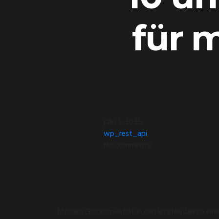
für m
julio 1, 2025
wp_rest_api
No comments
Mobiles Glücksspiel hat in den letzten Jahren ein