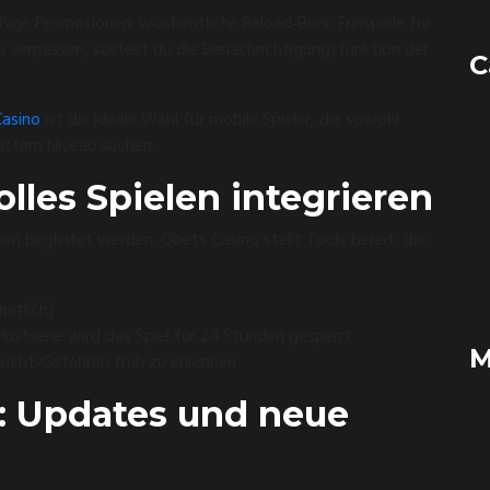
ßige Promotionen: wöchentliche Reload‑Boni, Freispiele für
u verpassen, solltest du die Benachrichtigungsfunktion der
C
asino
ist die ideale Wahl für mobile Spieler, die sowohl
chstem Niveau suchen.
lles Spielen integrieren
en begleitet werden. Qbets Casino stellt Tools bereit, die
natlich)
lustserie wird das Spiel für 24 Stunden gesperrt
M
sucht‑Gefahren früh zu erkennen
k: Updates und neue