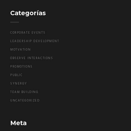
Categorías
CORPORATE EVENTS
LEADERSHIP DEVELOPMENT
MOTVATION
OBSERVE INTERACTIONS
PROMOTIONS
PUBLIC
SYNERGY
TEAM BUILDING
UNCATEGORIZED
Meta