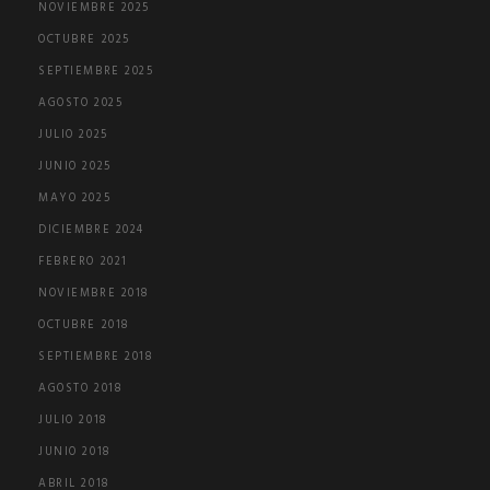
NOVIEMBRE 2025
OCTUBRE 2025
SEPTIEMBRE 2025
AGOSTO 2025
JULIO 2025
JUNIO 2025
MAYO 2025
DICIEMBRE 2024
FEBRERO 2021
NOVIEMBRE 2018
OCTUBRE 2018
SEPTIEMBRE 2018
AGOSTO 2018
JULIO 2018
JUNIO 2018
ABRIL 2018