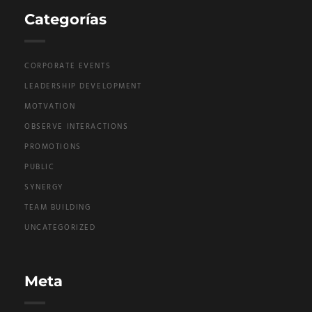
Categorías
CORPORATE EVENTS
LEADERSHIP DEVELOPMENT
MOTVATION
OBSERVE INTERACTIONS
PROMOTIONS
PUBLIC
SYNERGY
TEAM BUILDING
UNCATEGORIZED
Meta