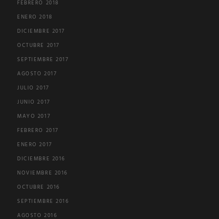
FEBRERO 2018
ENERO 2018
DICIEMBRE 2017
OCTUBRE 2017
SEPTIEMBRE 2017
AGOSTO 2017
JULIO 2017
JUNIO 2017
MAYO 2017
FEBRERO 2017
ENERO 2017
DICIEMBRE 2016
NOVIEMBRE 2016
OCTUBRE 2016
SEPTIEMBRE 2016
AGOSTO 2016