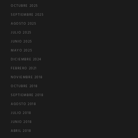
OCTUBRE 2025
SEPTIEMBRE 2025
AGOSTO 2025
JULIO 2025
JUNIO 2025
MAYO 2025
DICIEMBRE 2024
FEBRERO 2021
NOVIEMBRE 2018
OCTUBRE 2018
SEPTIEMBRE 2018
AGOSTO 2018
JULIO 2018
JUNIO 2018
ABRIL 2018