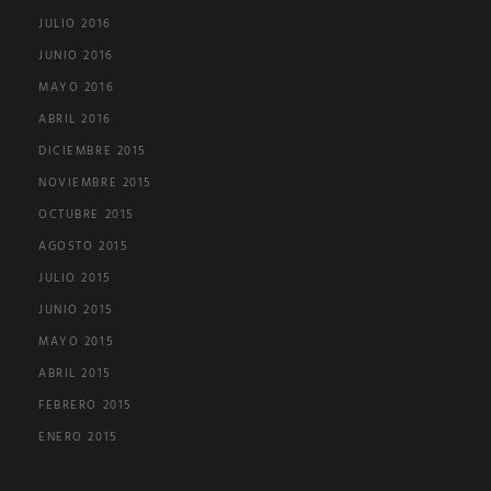
JULIO 2016
JUNIO 2016
MAYO 2016
ABRIL 2016
DICIEMBRE 2015
NOVIEMBRE 2015
OCTUBRE 2015
AGOSTO 2015
JULIO 2015
JUNIO 2015
MAYO 2015
ABRIL 2015
FEBRERO 2015
ENERO 2015