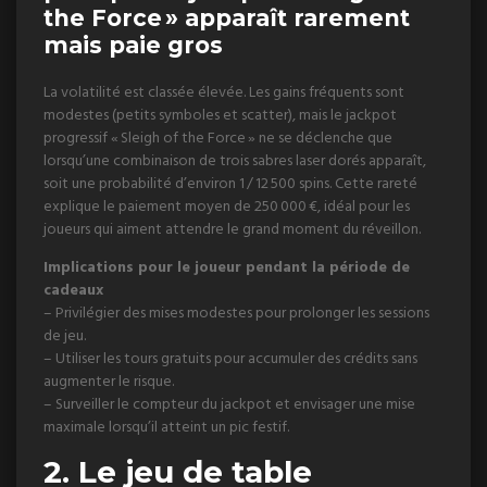
the Force » apparaît rarement
mais paie gros
La volatilité est classée élevée. Les gains fréquents sont
modestes (petits symboles et scatter), mais le jackpot
progressif « Sleigh of the Force » ne se déclenche que
lorsqu’une combinaison de trois sabres laser dorés apparaît,
soit une probabilité d’environ 1 / 12 500 spins. Cette rareté
explique le paiement moyen de 250 000 €, idéal pour les
joueurs qui aiment attendre le grand moment du réveillon.
Implications pour le joueur pendant la période de
cadeaux
– Privilégier des mises modestes pour prolonger les sessions
de jeu.
– Utiliser les tours gratuits pour accumuler des crédits sans
augmenter le risque.
– Surveiller le compteur du jackpot et envisager une mise
maximale lorsqu’il atteint un pic festif.
2. Le jeu de table