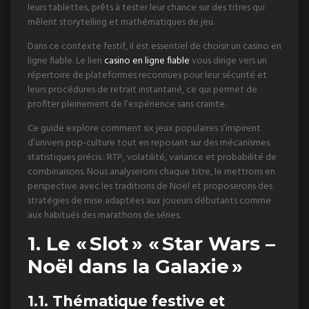
leurs tablettes, prêts à tester leur chance sur des titres qui
mêlent storytelling et mathématiques de jeu.
Dans ce contexte festif, il est essentiel de choisir un casino en
ligne fiable. Le lien
casino en ligne fiable
vous dirige vers un
répertoire de plateformes reconnues pour leur sécurité et
leurs procédures de retrait instantané, ce qui permet de
profiter pleinement de l’expérience sans crainte.
Ce guide explore comment six jeux populaires s’inspirent
d’univers pop‑culture tout en reposant sur des mécanismes
statistiques précis : RTP, volatilité, variance et probabilité de
combinaisons. Nous analyserons chaque titre, le mettrons en
perspective avec les traditions de Noël et proposerons des
stratégies de mise adaptées aux joueurs débutants comme
aux habitués des marathons de séries.
1. Le « Slot » « Star Wars –
Noël dans la Galaxie »
1.1. Thématique festive et