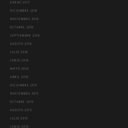
ENERO 2017
DICIEMBRE 2016
NOVIEMBRE 2016
OCTUBRE 2016
SEPTIEMBRE 2016
AGOSTO 2016
JULIO 2016
JUNIO 2016
MAYO 2016
ABRIL 2016
DICIEMBRE 2015
NOVIEMBRE 2015
OCTUBRE 2015
AGOSTO 2015
JULIO 2015
JUNIO 2015