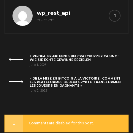
wp_rest_api
wp_rest_api
LIVE‑DEALER‑ERLEBNIS BEI CRAZYBUZZER CASINO:
WIE SIE ECHTE GEWINNE ERZIELEN
julio 1, 2025
« DE LA MISE EN BITCOIN À LA VICTOIRE : COMMENT
LES PLATEFORMES DE JEUX CRYPTO TRANSFORMENT
LES JOUEURS EN GAGNANTS »
julio 2, 2025
Comments are disabled for this post.