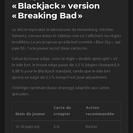
« Blackjack » version
« Breaking Bad »
Le décor reproduit le laboratoire de Heisenberg : béchers
fumants, cristaux bleus et tableau noir où s’affichent les règles
modifiées. Le jeu propose un side bet nommé « Blue Sky », qui
paie 50 : 1 si le joueur reçoit deux cartes As.
Calcul du house edge : avec la règle « double après split » et
le side bet, le house edge passe de 0,5 % (règles classiques) à
0,68 % pour le Blackjack standard, tandis que le side bet
ajoute un edge de 2,3 % lorsqu’il est joué séparément.
Stratégie optimale (basic strategy) adaptée aux cartes
spéciales :
Carte du
Action
Main du joueur
croupier
recommandée
12‑16 (sans As)
2‑6
Rester