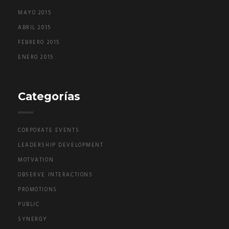
MAYO 2015
ABRIL 2015
FEBRERO 2015
ENERO 2015
Categorías
CORPORATE EVENTS
LEADERSHIP DEVELOPMENT
MOTVATION
OBSERVE INTERACTIONS
PROMOTIONS
PUBLIC
SYNERGY