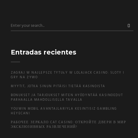
Entradas recientes
ZAGRAJ W NAJLEPSZE TYTUŁY W LOLAJACK CASINO: SLOTY I
GRY NA ŻYWO
MYYTIT, JOTKA SINUN PITÄISI TIETÄÄ KASINOISTA
BONUKSET JA TARJOUKSET MITEN HYÖDYNTÄÄ KASINOEDUT
PARHAALLA MAHDOLLISELLA TAVALLA
YOUWIN MOBIL AVANTAJLARIYLA KESINTISIZ GAMBLING
HEYECANI
РАБОЧЕЕ ЗЕРКАЛО CAT CASINO: ОТКРОЙТЕ ДВЕРИ В МИР
ЭКСКЛЮЗИВНЫХ РАЗВЛЕЧЕНИЙ!