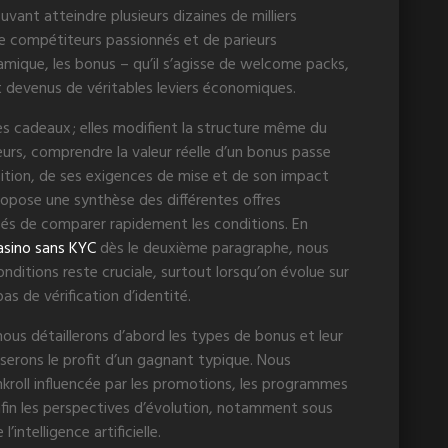
vant atteindre plusieurs dizaines de milliers
e compétiteurs passionnés et de parieurs
mique, les bonus – qu’il s’agisse de welcome packs,
t devenus de véritables leviers économiques.
es cadeaux ; elles modifient la structure même du
eurs, comprendre la valeur réelle d’un bonus passe
ition, de ses exigences de mise et de son impact
 propose une synthèse des différentes offres
sés de comparer rapidement les conditions. En
asino sans KYC
dès le deuxième paragraphe, nous
nditions reste cruciale, surtout lorsqu’on évolue sur
 de vérification d’identité.
: nous détaillerons d’abord les types de bonus et leur
serons le profit d’un gagnant typique. Nous
kroll influencée par les promotions, les programmes
 enfin les perspectives d’évolution, notamment sous
intelligence artificielle.