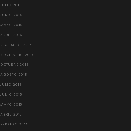
JULIO 2016
JUNIO 2016
MAYO 2016
ABRIL 2016
DICIEMBRE 2015
NOVIEMBRE 2015
OCTUBRE 2015
AGOSTO 2015
JULIO 2015
JUNIO 2015
MAYO 2015
ABRIL 2015
FEBRERO 2015