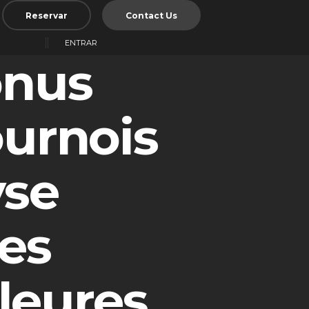
Reservar
Contact Us
ENTRAR
onus
ournois
yse
es
leures