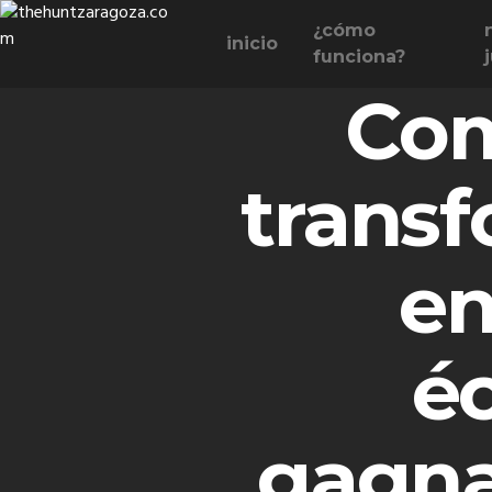
Skip
¿cómo
to
inicio
funciona?
content
Com
transf
en
é
gagna