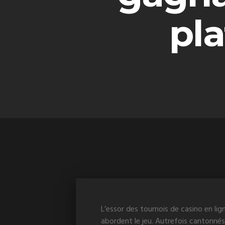
pl
L’essor des tournois de casino en li
abordent le jeu. Autrefois cantonnés