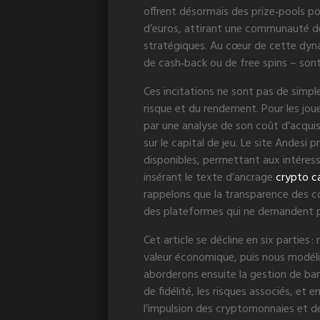
offrent désormais des prize‑pools pou
d’euros, attirant une communauté d
stratégiques. Au cœur de cette dyna
de cash‑back ou de free spins – son
Ces incitations ne sont pas de simpl
risque et du rendement. Pour les jou
par une analyse de son coût d’acquis
sur le capital de jeu. Le site Andesi
disponibles, permettant aux intéres
insérant le texte d’ancrage
crypto c
rappelons que la transparence des co
des plateformes qui ne demandent pas
Cet article se décline en six parties 
valeur économique, puis nous modéli
aborderons ensuite la gestion de ban
de fidélité, les risques associés, et
l’impulsion des cryptomonnaies et de l’