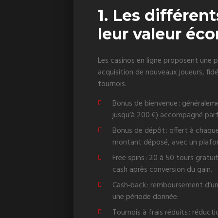
1. Les différen
leur valeur é
Les casinos en ligne proposent une p
acquisition de nouveaux joueurs, fidé
tournois.
Bonus de bienvenue : généralem
jusqu’à 200 €) accompagné parfo
Bonus de dépôt : offert à chaq
montant déposé, avec un plafond
Free spins : 20 à 50 tours gratu
cash après conversion du gain.
Cash‑back : remboursement d’un
une période donnée.
Tournois à frais réduits : réduc