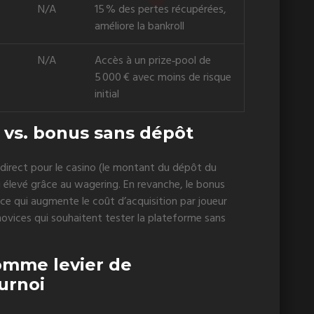
N/A
15 % des pertes récupérées,
améliore la bankroll
N/A
Accès à un prize‑pool de
5 000 € avec moins de risque
initial
t vs. bonus sans dépôt
direct pour le casino (le montant du dépôt du
 élevé grâce au wagering. En revanche, le bonus
ce qui augmente le coût d’acquisition par joueur
novices qui souhaitent tester la plateforme sans
comme levier de
urnoi