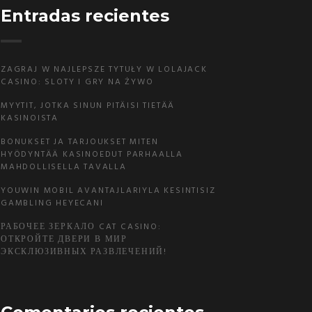
Entradas recientes
ZAGRAJ W NAJLEPSZE TYTUŁY W LOLAJACK
CASINO: SLOTY I GRY NA ŻYWO
MYYTIT, JOTKA SINUN PITÄISI TIETÄÄ
KASINOISTA
BONUKSET JA TARJOUKSET MITEN
HYÖDYNTÄÄ KASINOEDUT PARHAALLA
MAHDOLLISELLA TAVALLA
YOUWIN MOBIL AVANTAJLARIYLA KESINTISIZ
GAMBLING HEYECANI
РАБОЧЕЕ ЗЕРКАЛО CAT CASINO:
ОТКРОЙТЕ ДВЕРИ В МИР
ЭКСКЛЮЗИВНЫХ РАЗВЛЕЧЕНИЙ!