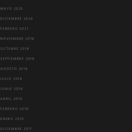
MAYO 2025
DICIEMBRE 2024
FEBRERO 2021
NOVIEMBRE 2018
OCTUBRE 2018
SEPTIEMBRE 2018
AGOSTO 2018
JULIO 2018
JUNIO 2018
ABRIL 2018
FEBRERO 2018
ENERO 2018
DICIEMBRE 2017