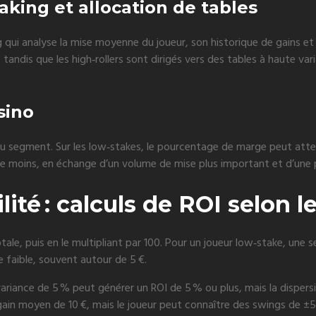
king et allocation de tables
qui analyse la mise moyenne du joueur, son historique de gains e
, tandis que les high‑rollers sont dirigés vers des tables à haute v
sino
du segment. Sur les low‑stakes, le pourcentage de marge peut att
ire moins, en échange d’un volume de mise plus important et d’une 
ilité : calculs de ROI selon 
totale, puis en le multipliant par 100. Pour un joueur low‑stake, un
e faible, souvent autour de 5 €.
riance de 5 % peut générer un ROI de 5 % ou plus, mais la dispers
gain moyen de 10 €, mais le joueur peut connaître des swings de ±5