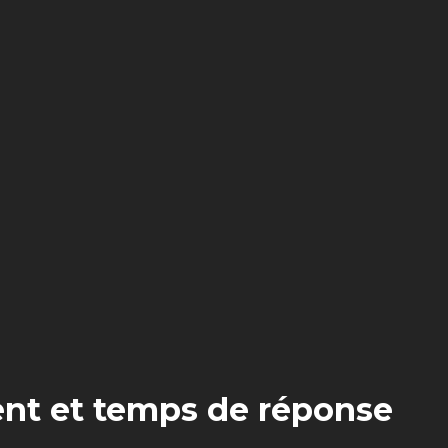
ient et temps de réponse