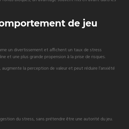
 comportement de jeu
omme un divertissement et affichent un taux de stress
line et une plus grande propension à la prise de risques.
 augmente la perception de valeur et peut réduire l’anxiété
gestion du stress, sans prétendre être une autorité du jeu.