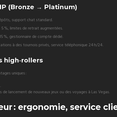
VIP (Bronze → Platinum)
dépôts, support chat standard.
5 %, limites de retrait augmentées.
15 %, gestionnaire de compte dédié.
itations à des tournois privés, service téléphonique 24 h/24.
s high‑rollers
tages uniques :
.
s de lancement de nouveaux jeux ou des voyages à Las Vegas.
teur : ergonomie, service cl