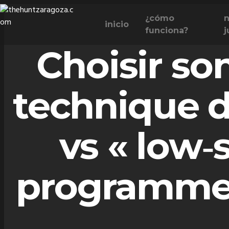
Skip
¿cómo
n
to
inicio
funciona?
j
content
Choisir so
technique d
vs « low‑
programmes