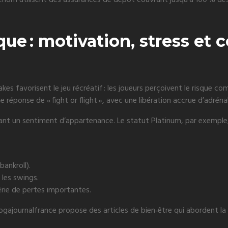
que : motivation, stress et
s favorisent le jeu récréatif : les joueurs perçoivent le risque c
e réponse de « fight or flight », avec une libération accrue d’adréna
ant un sentiment d’appartenance. Le statut Platinum, par exemple,
bankroll).
r les swings.
érie de pertes importantes.
Yogajournalfrance propose des articles de bien‑être qui abordent la 