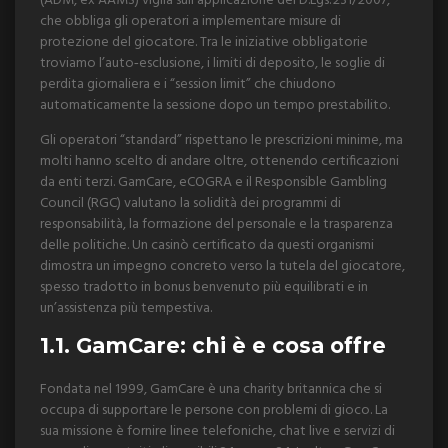
(ADM, ex AAMS) vigila sull’applicazione del D.Lgs. 231/2007,
che obbliga gli operatori a implementare misure di
protezione del giocatore. Tra le iniziative obbligatorie
troviamo l’auto‑esclusione, i limiti di deposito, le soglie di
perdita giornaliera e i “session limit” che chiudono
automaticamente la sessione dopo un tempo prestabilito.
Gli operatori “standard” rispettano le prescrizioni minime, ma
molti hanno scelto di andare oltre, ottenendo certificazioni
da enti terzi. GamCare, eCOGRA e il Responsible Gambling
Council (RGC) valutano la solidità dei programmi di
responsabilità, la formazione del personale e la trasparenza
delle politiche. Un casinò certificato da questi organismi
dimostra un impegno concreto verso la tutela del giocatore,
spesso tradotto in bonus benvenuto più equilibrati e in
un’assistenza più tempestiva.
1.1. GamCare: chi è e cosa offre
Fondata nel 1999, GamCare è una charity britannica che si
occupa di supportare le persone con problemi di gioco. La
sua missione è fornire linee telefoniche, chat live e servizi di