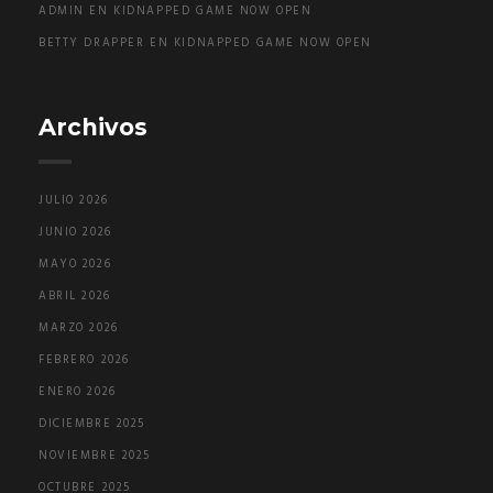
ADMIN
EN
KIDNAPPED GAME NOW OPEN
BETTY DRAPPER
EN
KIDNAPPED GAME NOW OPEN
Archivos
JULIO 2026
JUNIO 2026
MAYO 2026
ABRIL 2026
MARZO 2026
FEBRERO 2026
ENERO 2026
DICIEMBRE 2025
NOVIEMBRE 2025
OCTUBRE 2025