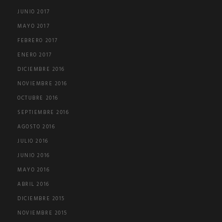
JUNIO 2017
MAYO 2017
FEBRERO 2017
ENERO 2017
DICIEMBRE 2016
NOVIEMBRE 2016
OCTUBRE 2016
SEPTIEMBRE 2016
AGOSTO 2016
JULIO 2016
JUNIO 2016
MAYO 2016
ABRIL 2016
DICIEMBRE 2015
NOVIEMBRE 2015