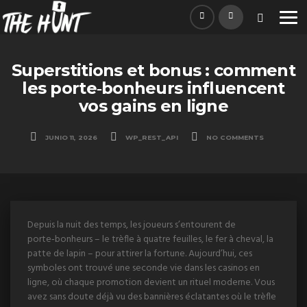
Skip
to
content
Superstitions et bonus : comment
les porte‑bonheurs influencent
vos gains en ligne
JUNIO 11, 2026
WP_REST_API
NO COMMENTS
Depuis la nuit des temps, les joueurs s’entourent de
porte‑bonheurs – le trèfle à quatre feuilles, le fer à cheval, la
patte de lapin – pour attirer la fortune. Aujourd’hui, ces
symboles ont trouvé une seconde vie dans les casinos en
ligne, où chaque promotion devient un rituel moderne. Vous
avez sans doute déjà vu des bannières éclatantes où le trèfle