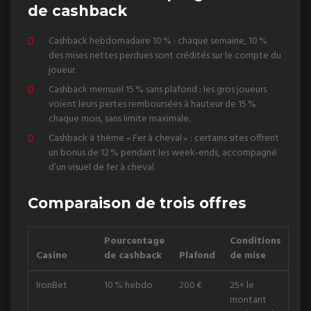
de cashback
Cashback hebdomadaire 10 % : chaque semaine, 10 %
des mises nettes perdues sont crédités sur le compte du
joueur.
Cashback mensuel 15 % sans plafond : les gros joueurs
voient leurs pertes remboursées à hauteur de 15 %
chaque mois, sans limite maximale.
Cashback à thème « Fer à cheval » : certains sites offrent
un bonus de 12 % pendant les week‑ends, accompagné
d’un visuel de fer à cheval.
Comparaison de trois offres
Pourcentage
Conditions
Casino
de cashback
Plafond
de mise
IronBet
10 % hebdo
200 €
25× le
montant