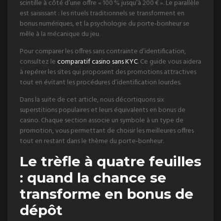
scintille à côté d’une offre « 100 % jusqu’à 200 € ». Le parallèle
est saisissant : les rituels traditionnels se transforment en
bonus numériques, et la psychologie du porte‑bonheur se
mêle à la mécanique du jeu.
Pour comparer les offres sans contrainte d’identification,
consultez le
comparatif casino sans KYC
. Ce guide vous aidera
à repérer les sites qui proposent des promotions attractives
tout en évitant les procédures d’identification lourdes.
Dans la suite de cet article, nous décortiquons six
superstitions populaires et leurs équivalents en bonus de
casino. Chaque section associe un symbole à un type de
promotion, vous permettant de choisir les meilleures offres
tout en restant dans le thème du porte‑bonheur.
Le trèfle à quatre feuilles
: quand la chance se
transforme en bonus de
dépôt