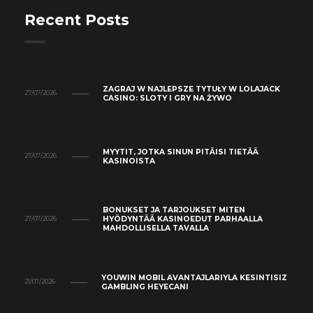
Recent Posts
ZAGRAJ W NAJLEPSZE TYTUŁY W LOLAJACK
27/07/2026
CASINO: SLOTY I GRY NA ŻYWO
MYYTIT, JOTKA SINUN PITÄISI TIETÄÄ
27/07/2026
KASINOISTA
BONUKSET JA TARJOUKSET MITEN
HYÖDYNTÄÄ KASINOEDUT PARHAALLA
27/07/2026
MAHDOLLISELLA TAVALLA
YOUWIN MOBIL AVANTAJLARIYLA KESINTISIZ
21/07/2026
GAMBLING HEYECANI