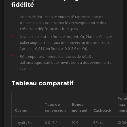
fidélité
Points de jeu : chaque euro misé rapporte 1 point.
Accumulez les points pour les échanger contre des
crédits de dépôt ou des free spins.
Niveaux de statut : Bronze, Argent, Or, Platine. Chaque
palier augmente le taux de conversion des points (ex. :
1 point = 0,01 € en Bronze, 0,015 € en Or).
Récompenses mensuelles : bonus de dépôt
automatique, cashback, invitations à des événements
live.
Tableau comparatif
Poin
Taux de
Bonus
max
Casino
conversion
mensuel
Cashback
mens
LoyaltySpin
0,01 € /
10 €
5 % sur
10 00