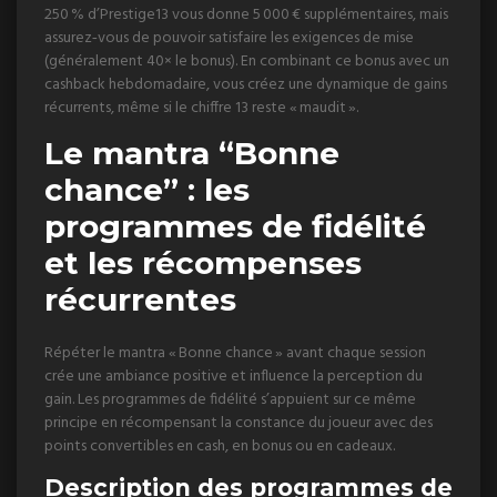
250 % d’Prestige13 vous donne 5 000 € supplémentaires, mais
assurez‑vous de pouvoir satisfaire les exigences de mise
(généralement 40× le bonus). En combinant ce bonus avec un
cashback hebdomadaire, vous créez une dynamique de gains
récurrents, même si le chiffre 13 reste « maudit ».
Le mantra “Bonne
chance” : les
programmes de fidélité
et les récompenses
récurrentes
Répéter le mantra « Bonne chance » avant chaque session
crée une ambiance positive et influence la perception du
gain. Les programmes de fidélité s’appuient sur ce même
principe en récompensant la constance du joueur avec des
points convertibles en cash, en bonus ou en cadeaux.
Description des programmes de