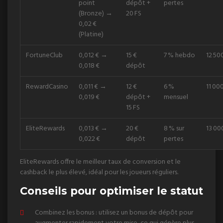
point
dépôt +
pertes
(Bronze) →
20 FS
0,02 €
(Platine)
FortuneClub
0,012 € →
15 €
7 % hebdo
12 50
0,018 €
dépôt
RewardCasino
0,011 € →
12 €
6 %
11 00
0,019 €
dépôt +
mensuel
15 FS
EliteRewards
0,013 € →
20 €
8 % sur
13 00
0,022 €
dépôt
pertes
EliteRewards offre le meilleur taux de conversion et le
cashback le plus élevé, idéal pour les joueurs réguliers.
Conseils pour optimiser le statut
Combinez les bonus : utilisez un bonus de dépôt pour