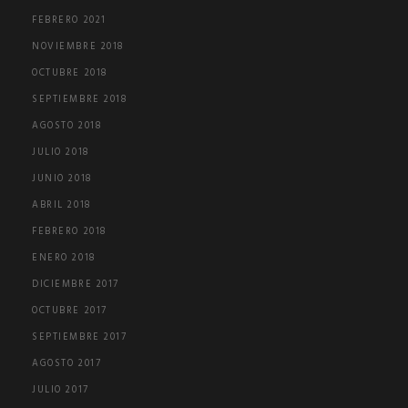
FEBRERO 2021
NOVIEMBRE 2018
OCTUBRE 2018
SEPTIEMBRE 2018
AGOSTO 2018
JULIO 2018
JUNIO 2018
ABRIL 2018
FEBRERO 2018
ENERO 2018
DICIEMBRE 2017
OCTUBRE 2017
SEPTIEMBRE 2017
AGOSTO 2017
JULIO 2017