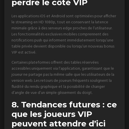
perdre le côté VIP
Les applications iOS et Android sont optimisées pour afficher
le streaming en HD 1080p, tout en conservant la latence
minimale grâce à des serveurs edge proches de l’utilisateur.
Les fonctionnalités exclusives mobiles comprennent des
notifications push qui informent immédiatement lorsqu’une
table privée devient disponible ou lorsqu’un nouveau bonus
VIP est activé.
Certaines plateformes offrent des tables réservées
accessibles uniquement via l’application, garantissant que le
joueur ne partage pas la même salle que les utilisateurs de la
version web. Les retours de joueurs fréquents soulignent la
fluidité du rendu graphique et la possibilité de changer
d’angle de vue d’un simple glissement du doigt.
8. Tendances futures : ce
que les joueurs VIP
peuvent attendre d’ici