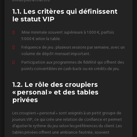
bonus plus attractifs.
1.1. Les critères qui définissent
le statut VIP
Mise minimale souvent supérieure à 1 000 €, parfois
5 000 € selon la table.
Fréquence de jeu : plusieurs sessions par semaine, avec un
volume de dépôt mensuel important.
Participation aux programmes de fidélité qui offrent des
points convertibles en cash‑back ou en crédits de jeu.
1.2. Le rôle des croupiers
« personal » et des tables
privées
Les croupiers « personal » sont assignés à un petit groupe de
joueurs VIP, ce qui crée une relation de confiance et permet
d’ajuster le rythme du jeu selon les préférences du client. Les
tables privées offrent une ambiance feutrée, souvent