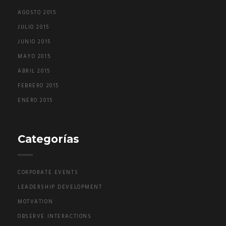
AGOSTO 2015
JULIO 2015
JUNIO 2015
MAYO 2015
ABRIL 2015
FEBRERO 2015
ENERO 2015
Categorías
CORPORATE EVENTS
LEADERSHIP DEVELOPMENT
MOTVATION
OBSERVE INTERACTIONS