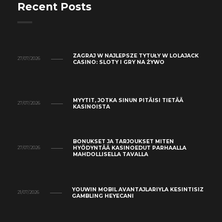
Recent Posts
ZAGRAJ W NAJLEPSZE TYTUŁY W LOLAJACK
27/07/2026
CASINO: SLOTY I GRY NA ŻYWO
MYYTIT, JOTKA SINUN PITÄISI TIETÄÄ
27/07/2026
KASINOISTA
BONUKSET JA TARJOUKSET MITEN
HYÖDYNTÄÄ KASINOEDUT PARHAALLA
27/07/2026
MAHDOLLISELLA TAVALLA
YOUWIN MOBIL AVANTAJLARIYLA KESINTISIZ
21/07/2026
GAMBLING HEYECANI