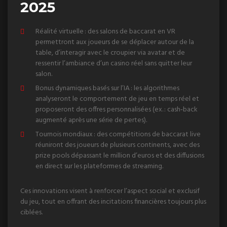
2025
Réalité virtuelle : des salons de baccarat en VR
permettront aux joueurs de se déplacer autour de la
table, d’interagir avec le croupier via avatar et de
ressentir l’ambiance d’un casino réel sans quitter leur
salon.
Bonus dynamiques basés sur l’IA : les algorithmes
analyseront le comportement de jeu en temps réel et
proposeront des offres personnalisées (ex. : cash‑back
augmenté après une série de pertes).
Tournois mondiaux : des compétitions de baccarat live
réuniront des joueurs de plusieurs continents, avec des
prize pools dépassant le million d’euros et des diffusions
en direct sur les plateformes de streaming.
Ces innovations visent à renforcer l’aspect social et exclusif
du jeu, tout en offrant des incitations financières toujours plus
ciblées.