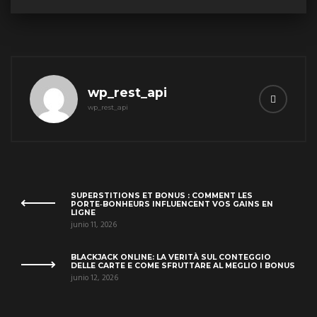
wp_rest_api
wp_rest_api
SUPERSTITIONS ET BONUS : COMMENT LES
PORTE‑BONHEURS INFLUENCENT VOS GAINS EN
LIGNE
junio 11, 2026
BLACKJACK ONLINE: LA VERITÀ SUL CONTEGGIO
DELLE CARTE E COME SFRUTTARE AL MEGLIO I BONUS
junio 12, 2026