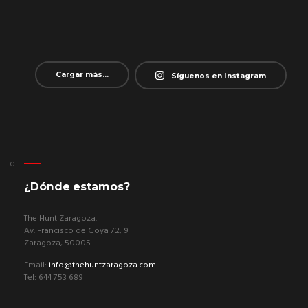
Cargar más...
Síguenos en Instagram
¿Dónde estamos?
The Hunt Zaragoza.
Av. Francisco de Goya 72, 9
Zaragoza, 50005
Email:
info@thehuntzaragoza.com
Tel: 644 753 689