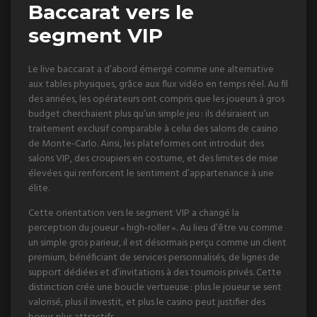
Baccarat vers le
segment VIP
Le live baccarat a d’abord émergé comme une alternative
aux tables physiques, grâce aux flux vidéo en temps réel. Au fil
des années, les opérateurs ont compris que les joueurs à gros
budget cherchaient plus qu’un simple jeu : ils désiraient un
traitement exclusif comparable à celui des salons de casino
de Monte‑Carlo. Ainsi, les plateformes ont introduit des
salons VIP, des croupiers en costume, et des limites de mise
élevées qui renforcent le sentiment d’appartenance à une
élite.
Cette orientation vers le segment VIP a changé la
perception du joueur « high‑roller ». Au lieu d’être vu comme
un simple gros parieur, il est désormais perçu comme un client
premium, bénéficiant de services personnalisés, de lignes de
support dédiées et d’invitations à des tournois privés. Cette
distinction crée une boucle vertueuse : plus le joueur se sent
valorisé, plus il investit, et plus le casino peut justifier des