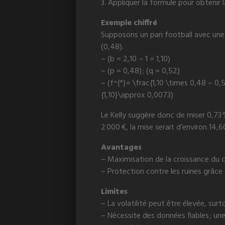
3. Appliquer la formule pour obtenir 
Exemple chiffré
Supposons un pari football avec une
(0,48).
– (b = 2,10 – 1 = 1,10)
– (p = 0,48) ; (q = 0,52)
– (f^{*}= \frac{1,10 \times 0,48 – 0,
{1,10}\approx 0,0073)
Le Kelly suggère donc de miser 0,73 %
2 000 €, la mise serait d’environ 14,6
Avantages
– Maximisation de la croissance du c
– Protection contre les ruines grâce 
Limites
– La volatilité peut être élevée, surt
– Nécessite des données fiables ; une