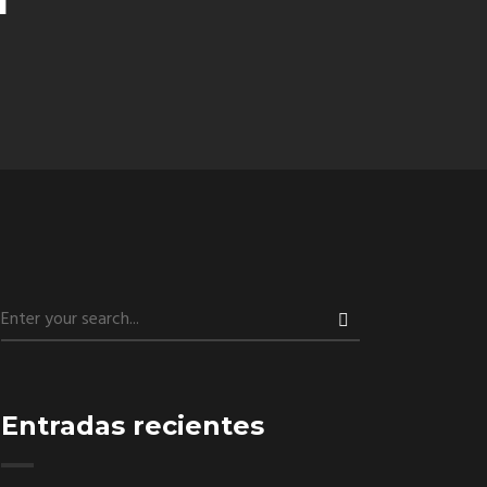
Entradas recientes