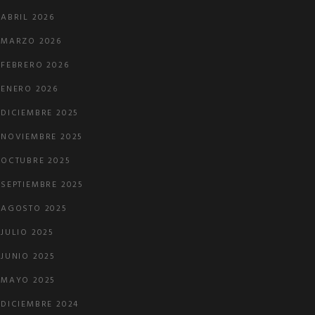
ABRIL 2026
MARZO 2026
FEBRERO 2026
ENERO 2026
DICIEMBRE 2025
NOVIEMBRE 2025
OCTUBRE 2025
SEPTIEMBRE 2025
AGOSTO 2025
JULIO 2025
JUNIO 2025
MAYO 2025
DICIEMBRE 2024