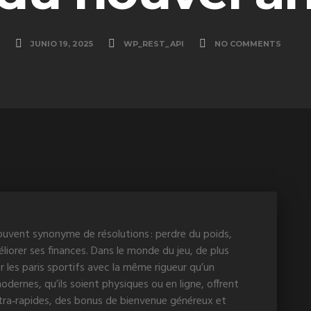
JUNIO 19, 2025
WP_REST_API
NO COMMENTS
ouvent synonyme de résolutions : perdre du poids,
iorer ses finances. Dans le monde du jeu, de plus
r les paris sportifs avec la même rigueur qu’un
odernes, qu’ils soient physiques ou en ligne, offrent
ltra‑rapides, des bonus de bienvenue généreux et