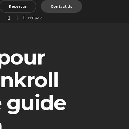
Reservar
Contact Us
ENTRAR
pour
nkroll
le guide
n