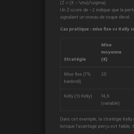
(Z = (X – \mu)/\sigma).
Un Z‑score de –2 indique que la pert
signalant un niveau de risque élevé.
Cas pratique : mise fixe vs Kelly s
Mise
moyenne
Stratégie
(€)
Mise fixe (1 %
20
bankroll)
Kelly (½ Kelly)
14,6
(variable)
Dans cet exemple, la stratégie Kelly r
lorsque l’avantage perçu est faible,