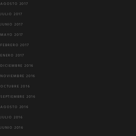
AGOSTO 2017
JULIO 2017
JUNIO 2017
MAYO 2017
FEBRERO 2017
ENERO 2017
DICIEMBRE 2016
NOVIEMBRE 2016
OCTUBRE 2016
SEPTIEMBRE 2016
AGOSTO 2016
JULIO 2016
JUNIO 2016