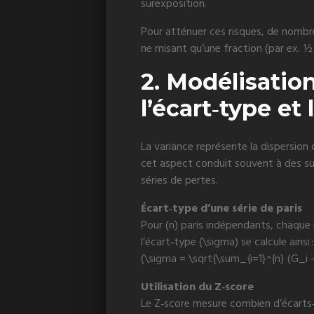
surexposition.
Pour atténuer ces risques, de nombreu
ne misant qu’une fraction (par ex. ½ 
2. Modélisation
l’écart‑type et 
La variance représente la dispersion
cet aspect conduit souvent à des s
séries de pertes.
Écart‑type d’une série de paris
Pour (n) paris indépendants, chaque p
l’écart‑type (\sigma) se calcule ainsi :
(\sigma = \sqrt{\sum_{i=1}^{n} (G_i 
Utilisation du Z‑score
Le Z‑score mesure combien d’écarts‑t