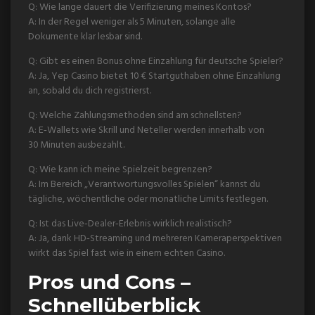
Q: Wie lange dauert die Verifizierung meines Kontos?
A: In der Regel weniger als 5 Minuten, solange alle
Dokumente klar lesbar sind.
Q: Gibt es einen Bonus ohne Einzahlung für deutsche Spieler?
A: Ja, Yep Casino bietet 10 € Startguthaben ohne Einzahlung
an, sobald du dich registrierst.
Q: Welche Zahlungsmethoden sind am schnellsten?
A: E‑Wallets wie Skrill und Neteller werden innerhalb von
30 Minuten ausbezahlt.
Q: Wie kann ich meine Spielzeit begrenzen?
A: Im Bereich „Verantwortungsvolles Spielen“ kannst du
tägliche, wöchentliche oder monatliche Limits festlegen.
Q: Ist das Live‑Dealer‑Erlebnis wirklich realistisch?
A: Ja, dank HD‑Streaming und mehreren Kameraperspektiven
wirkt das Spiel fast wie in einem echten Casino.
Pros und Cons –
Schnellüberblick