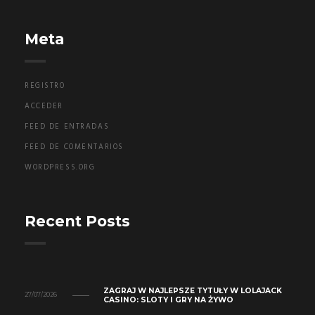
Meta
REGISTRO
ACCEDER
FEED DE ENTRADAS
FEED DE COMENTARIOS
WORDPRESS.ORG
Recent Posts
ZAGRAJ W NAJLEPSZE TYTUŁY W LOLAJACK
27/07/2026
CASINO: SLOTY I GRY NA ŻYWO