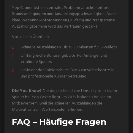
Yep Casino löst ein zentrales Problem: Unsicherheit bei
Bonusbedingungen und Auszahlungsgeschwindigkeit. Durch
klare Wagering‑Anforderungen (30‑fach) und transparente
Auszahlungstermine wird das Vertrauen gestärkt.
Vorteile im Überblick:
Schnelle Auszahlungen: Bis zu 30 Minuten für E‑Wallets.
Umfangreiche Bonusangebote: Für Anfänger und
erfahrene Spieler.
Umfassender Spielerschutz: Tools zur Selbstkontrolle
und professionelle Kundenbetreuung.
Did You Know?
Der durchschnittliche Umsatz pro aktivem
Spieler bei Yep Casino liegt um 20 % höher als bei vielen
Mitbewerbern, weil die schnellen Auszahlungen die
Motivation zum Weiterspielen erhöhen.
FAQ – Häufige Fragen