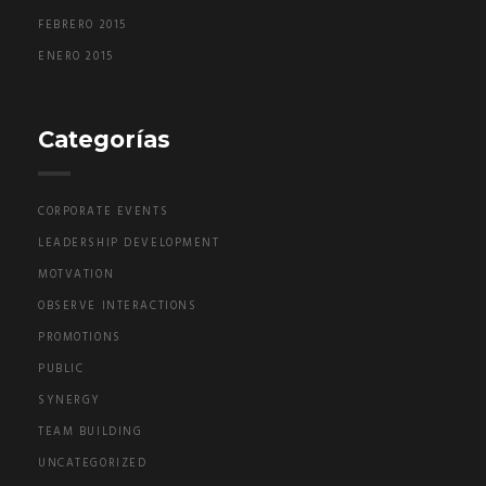
FEBRERO 2015
ENERO 2015
Categorías
CORPORATE EVENTS
LEADERSHIP DEVELOPMENT
MOTVATION
OBSERVE INTERACTIONS
PROMOTIONS
PUBLIC
SYNERGY
TEAM BUILDING
UNCATEGORIZED