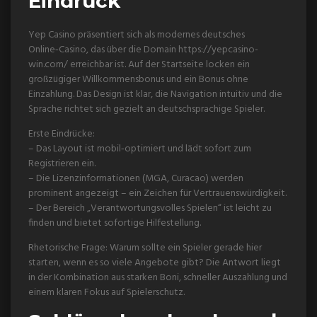
Eindruck
Yep Casino präsentiert sich als modernes deutsches
Online‑Casino, das über die Domain https://yepcasino-
win.com/ erreichbar ist. Auf der Startseite locken ein
großzügiger Willkommensbonus und ein Bonus ohne
Einzahlung. Das Design ist klar, die Navigation intuitiv und die
Sprache richtet sich gezielt an deutschsprachige Spieler.
Erste Eindrücke:
– Das Layout ist mobil‑optimiert und lädt sofort zum
Registrieren ein.
– Die Lizenzinformationen (MGA, Curacao) werden
prominent angezeigt – ein Zeichen für Vertrauenswürdigkeit.
– Der Bereich „Verantwortungsvolles Spielen“ ist leicht zu
finden und bietet sofortige Hilfestellung.
Rhetorische Frage: Warum sollte ein Spieler gerade hier
starten, wenn es so viele Angebote gibt? Die Antwort liegt
in der Kombination aus starken Boni, schneller Auszahlung und
einem klaren Fokus auf Spielerschutz.