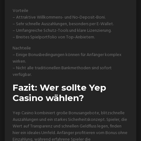
Vorteile
– Attraktive Willkommens- und No‑Deposit‑Boni.
– Sehr schnelle Auszahlungen, besonders per E‑Wallet.
– Umfangreiche Schutz‑Tools und klare Lizenzierung.
– Breites Spielportfolio von Top‑Anbietern.
Nachteile
– Einige Bonusbedingungen können für Anfänger komplex
wirken.
– Nicht alle traditionellen Bankmethoden sind sofort
verfügbar.
Fazit: Wer sollte Yep
Casino wählen?
Yep Casino kombiniert große Bonusangebote, blitzschnelle
Auszahlungen und ein starkes Sicherheitskonzept. Spieler, die
Wert auf Transparenz und schnellen Geldfluss legen, finden
hier ein ideales Umfeld. Anfänger profitieren vom Bonus ohne
Einzahlung, während erfahrene Spieler die