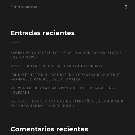
Entradas recientes
ZAGRAJ W NAJLEPSZE TYTUŁY W LOLAJACK CASINO: SLOTY I
GRY NA ŻYWO
MYYTIT, JOTKA SINUN PITÄISI TIETÄÄ KASINOISTA
BONUKSET JA TARJOUKSET MITEN HYÖDYNTÄÄ KASINOEDUT
PARHAALLA MAHDOLLISELLA TAVALLA
YOUWIN MOBIL AVANTAJLARIYLA KESINTISIZ GAMBLING
HEYECANI
РАБОЧЕЕ ЗЕРКАЛО CAT CASINO: ОТКРОЙТЕ ДВЕРИ В МИР
ЭКСКЛЮЗИВНЫХ РАЗВЛЕЧЕНИЙ!
Comentarios recientes