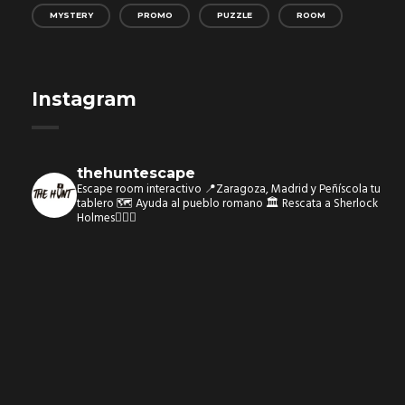
MYSTERY
PROMO
PUZZLE
ROOM
Instagram
thehuntescape
Escape room interactivo
📍Zaragoza, Madrid y Peñíscola tu
tablero 🗺
Ayuda al pueblo romano 🏛
Rescata a Sherlock
Holmes🕵🏻‍♂️