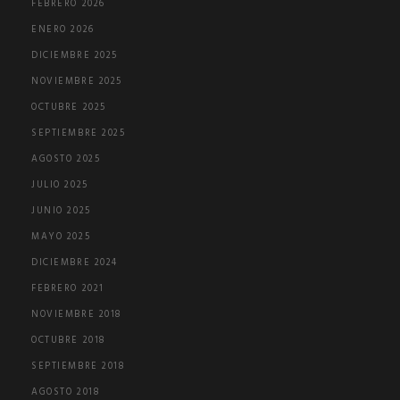
FEBRERO 2026
ENERO 2026
DICIEMBRE 2025
NOVIEMBRE 2025
OCTUBRE 2025
SEPTIEMBRE 2025
AGOSTO 2025
JULIO 2025
JUNIO 2025
MAYO 2025
DICIEMBRE 2024
FEBRERO 2021
NOVIEMBRE 2018
OCTUBRE 2018
SEPTIEMBRE 2018
AGOSTO 2018