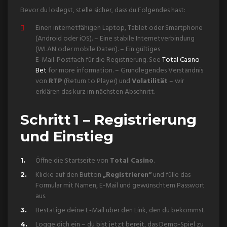
Bevor du loslegst, stelle sicher, dass du Folgendes hast:
Einen internetfähigen Laptop, Tablet oder Smartphone
(Android oder iOS). – Eine stabile Internetverbindung
(WLAN oder mobile Daten). – Ein gültiges
E‑Mail‑Postfach für die Registrierung. See
Total Casino
Bet
for more information. – Grundlegendes Verständnis
von
RTP
(Return to Player) und
Volatilität
– wir
erklären das kurz im nächsten Abschnitt.
Schritt 1 – Registrierung
und Einstieg
Öffne die Startseite von
Total Casino
.
Klicke auf den Button
„Registrieren“
und fülle das
Formular mit Namen, E‑Mail und gewünschtem Passwort
aus.
Bestätige deine E‑Mail über den Link, den du bekommst.
Logge dich ein – du bist jetzt bereit, das Demo‑Spiel zu