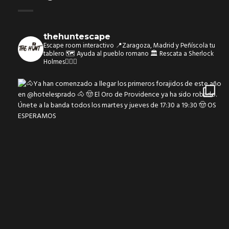
thehuntescape
Escape room interactivo
📍Zaragoza, Madrid y Peñíscola tu
tablero 🗺
Ayuda al pueblo romano 🏛
Rescata a Sherlock
Holmes🕵🏻‍♂️