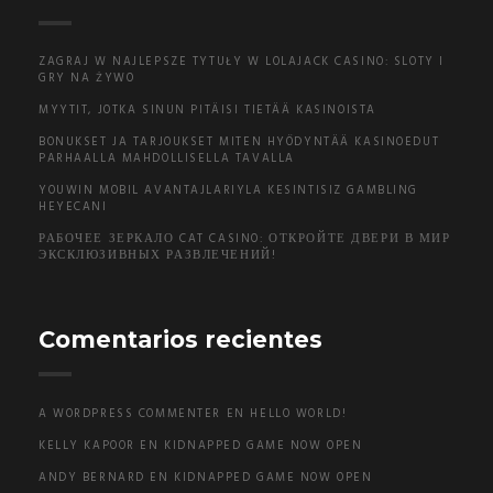
ZAGRAJ W NAJLEPSZE TYTUŁY W LOLAJACK CASINO: SLOTY I
GRY NA ŻYWO
MYYTIT, JOTKA SINUN PITÄISI TIETÄÄ KASINOISTA
BONUKSET JA TARJOUKSET MITEN HYÖDYNTÄÄ KASINOEDUT
PARHAALLA MAHDOLLISELLA TAVALLA
YOUWIN MOBIL AVANTAJLARIYLA KESINTISIZ GAMBLING
HEYECANI
РАБОЧЕЕ ЗЕРКАЛО CAT CASINO: ОТКРОЙТЕ ДВЕРИ В МИР
ЭКСКЛЮЗИВНЫХ РАЗВЛЕЧЕНИЙ!
Comentarios recientes
A WORDPRESS COMMENTER
EN
HELLO WORLD!
KELLY KAPOOR
EN
KIDNAPPED GAME NOW OPEN
ANDY BERNARD
EN
KIDNAPPED GAME NOW OPEN