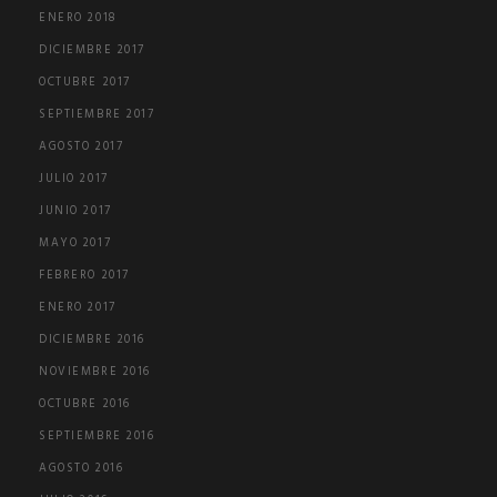
ENERO 2018
DICIEMBRE 2017
OCTUBRE 2017
SEPTIEMBRE 2017
AGOSTO 2017
JULIO 2017
JUNIO 2017
MAYO 2017
FEBRERO 2017
ENERO 2017
DICIEMBRE 2016
NOVIEMBRE 2016
OCTUBRE 2016
SEPTIEMBRE 2016
AGOSTO 2016