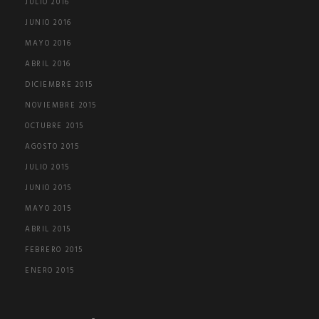
JULIO 2016
JUNIO 2016
MAYO 2016
ABRIL 2016
DICIEMBRE 2015
NOVIEMBRE 2015
OCTUBRE 2015
AGOSTO 2015
JULIO 2015
JUNIO 2015
MAYO 2015
ABRIL 2015
FEBRERO 2015
ENERO 2015