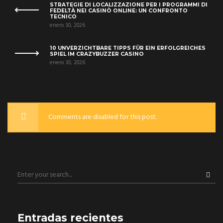
STRATEGIE DI LOCALIZZAZIONE PER I PROGRAMMI DI
FEDELTÀ NEI CASINÒ ONLINE: UN CONFRONTO
TECNICO
enero 30, 2026
10 UNVERZICHTBARE TIPPS FÜR EIN ERFOLGREICHES
SPIEL IM CRAZYBUZZER CASINO
enero 30, 2026
Comments are disabled for this post.
Entradas recientes