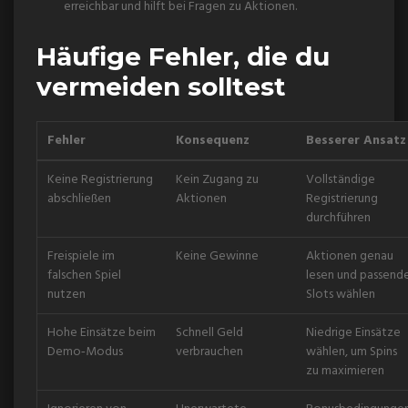
erreichbar und hilft bei Fragen zu Aktionen.
Häufige Fehler, die du
vermeiden solltest
Fehler
Konsequenz
Besserer Ansatz
Keine Registrierung
Kein Zugang zu
Vollständige
abschließen
Aktionen
Registrierung
durchführen
Freispiele im
Keine Gewinne
Aktionen genau
falschen Spiel
lesen und passend
nutzen
Slots wählen
Hohe Einsätze beim
Schnell Geld
Niedrige Einsätze
Demo‑Modus
verbrauchen
wählen, um Spins
zu maximieren