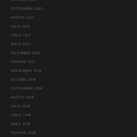
OCTUBRE 2025
SEPTIEMBRE 2025
AGOSTO 2025
JULIO 2025
JUNIO 2025
MAYO 2025
DICIEMBRE 2024
FEBRERO 2021
NOVIEMBRE 2018
OCTUBRE 2018
SEPTIEMBRE 2018
AGOSTO 2018
JULIO 2018
JUNIO 2018
ABRIL 2018
FEBRERO 2018