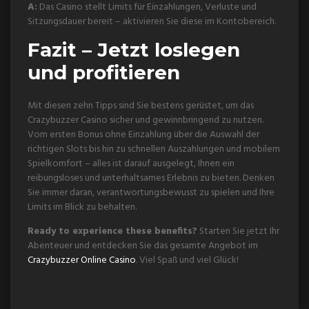
A:
Das Casino stellt Limits für Einzahlungen, Verluste und
Sitzungsdauer bereit – aktivieren Sie diese im Kontobereich.
Fazit – Jetzt loslegen
und profitieren
Mit diesen zehn Tipps sind Sie bestens gerüstet, um das
Crazybuzzer Casino sicher und gewinnbringend zu nutzen.
Vom ersten Bonus ohne Einzahlung über die Auswahl der
richtigen Slots bis hin zu schnellen Auszahlungen und mobilem
Spielkomfort – alles ist darauf ausgelegt, Ihnen ein
reibungsloses und unterhaltsames Erlebnis zu bieten. Denken
Sie immer daran, verantwortungsbewusst zu spielen und Ihre
Limits im Blick zu behalten.
Ready to experience these benefits?
Starten Sie jetzt Ihr
Abenteuer und entdecken Sie das gesamte Angebot im
Crazybuzzer Online Casino
. Viel Spaß und viel Glück!