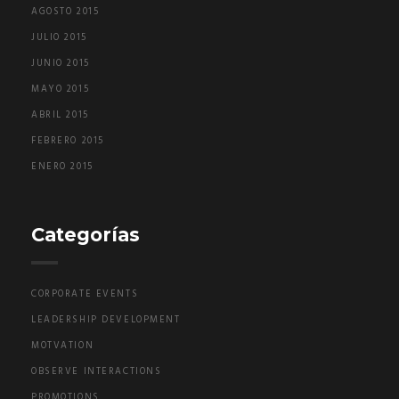
AGOSTO 2015
JULIO 2015
JUNIO 2015
MAYO 2015
ABRIL 2015
FEBRERO 2015
ENERO 2015
Categorías
CORPORATE EVENTS
LEADERSHIP DEVELOPMENT
MOTVATION
OBSERVE INTERACTIONS
PROMOTIONS