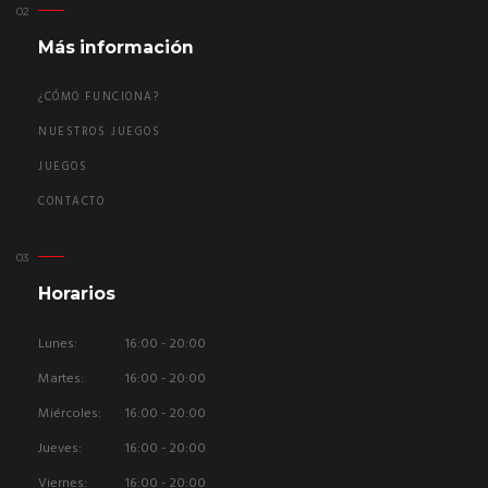
Más información
¿CÓMO FUNCIONA?
NUESTROS JUEGOS
JUEGOS
CONTACTO
Horarios
Lunes:
16:00 - 20:00
Martes:
16:00 - 20:00
Miércoles:
16:00 - 20:00
Jueves:
16:00 - 20:00
Viernes:
16:00 - 20:00