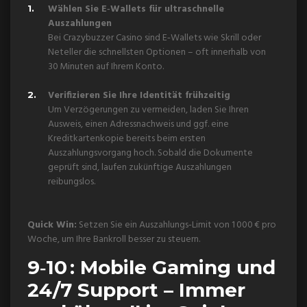
Wählen Sie E‑Wallets für ultraschnelle
Auszahlungen
Bei Crazybuzzer Casino sind E‑Wallets wie Skrill oder
Neteller die schnellsten Optionen – oft innerhalb von
30 Minuten auf Ihrem Konto.
Verifizieren Sie Ihre Identität frühzeitig
Um Verzögerungen zu vermeiden, laden Sie Ihren
Ausweis, einen Adressnachweis und ggf. eine
Kreditkartenkopie bereits beim ersten
Auszahlungsvorgang hoch. Sobald die Dokumente
geprüft sind, laufen zukünftige Auszahlungen
reibungslos.
Quick Win:
Setzen Sie ein Auszahlungs‑Limit von 1 000 € pro
Woche, um Ihre Bankroll besser zu steuern.
9‑10 : Mobile Gaming und
24/7 Support – Immer