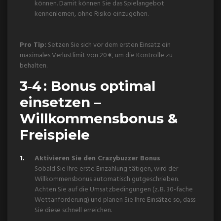
können. Damit können Sie das Spielangebot
kennenlernen, ohne Risiko einzugehen.
Pro Tip:
Setzen Sie sich vor dem ersten Einsatz ein
maximales Verlustlimit von 20 €, um die Kontrolle zu
behalten.
3‑4 : Bonus optimal
einsetzen –
Willkommensbonus &
Freispiele
Aktivieren Sie den Crazybuzzer Bonus
Sobald Sie Ihre erste Einzahlung tätigen, wird der
Willkommensbonus automatisch gutgeschrieben.
Achten Sie auf die Umsatzbedingungen (z. B. 30‑fache
Wettanforderung) und planen Sie Ihre Einsätze so, dass
Sie diese schnell erreichen.