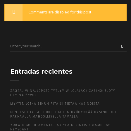
Comments are disabled for this post.
Entradas recientes
ZAGRAJ W NAJLEPSZE TYTUŁY W LOLAJACK CASINO: SLOTY I
GRY NA ŻYWO
MYYTIT, JOTKA SINUN PITÄISI TIETÄÄ KASINOISTA
BONUKSET JA TARJOUKSET MITEN HYÖDYNTÄÄ KASINOEDUT
PARHAALLA MAHDOLLISELLA TAVALLA
YOUWIN MOBIL AVANTAJLARIYLA KESINTISIZ GAMBLING
HEYECANI