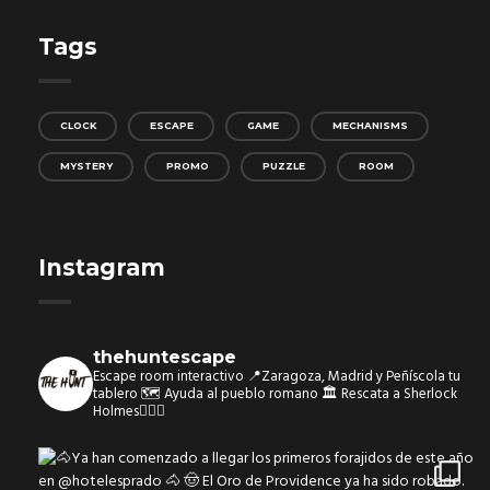
Tags
CLOCK
ESCAPE
GAME
MECHANISMS
MYSTERY
PROMO
PUZZLE
ROOM
Instagram
thehuntescape
Escape room interactivo
📍Zaragoza, Madrid y Peñíscola tu
tablero 🗺
Ayuda al pueblo romano 🏛
Rescata a Sherlock
Holmes🕵🏻‍♂️