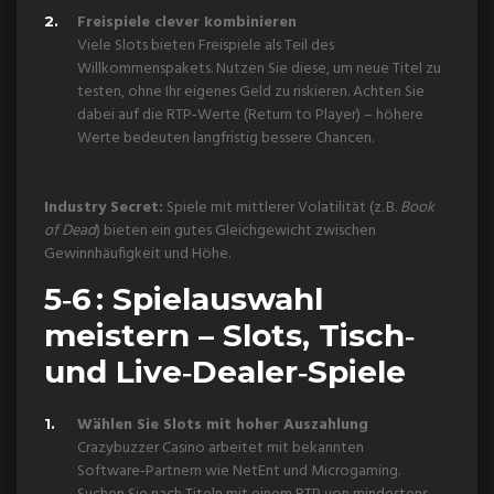
Freispiele clever kombinieren
Viele Slots bieten Freispiele als Teil des
Willkommenspakets. Nutzen Sie diese, um neue Titel zu
testen, ohne Ihr eigenes Geld zu riskieren. Achten Sie
dabei auf die RTP‑Werte (Return to Player) – höhere
Werte bedeuten langfristig bessere Chancen.
Industry Secret:
Spiele mit mittlerer Volatilität (z. B.
Book
of Dead
) bieten ein gutes Gleichgewicht zwischen
Gewinnhäufigkeit und Höhe.
5‑6 : Spielauswahl
meistern – Slots, Tisch‑
und Live‑Dealer‑Spiele
Wählen Sie Slots mit hoher Auszahlung
Crazybuzzer Casino arbeitet mit bekannten
Software‑Partnern wie NetEnt und Microgaming.