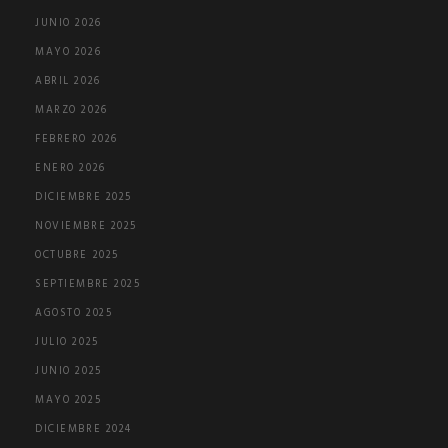
JUNIO 2026
MAYO 2026
ABRIL 2026
MARZO 2026
FEBRERO 2026
ENERO 2026
DICIEMBRE 2025
NOVIEMBRE 2025
OCTUBRE 2025
SEPTIEMBRE 2025
AGOSTO 2025
JULIO 2025
JUNIO 2025
MAYO 2025
DICIEMBRE 2024