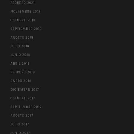
FEBRERO 2021
NOVIEMBRE 2018
OCTUBRE 2018
SEPTIEMBRE 2018
AGOSTO 2018
JULIO 2018
JUNIO 2018
ABRIL 2018
FEBRERO 2018
ENERO 2018
DICIEMBRE 2017
OCTUBRE 2017
SEPTIEMBRE 2017
AGOSTO 2017
JULIO 2017
JUNIO 2017