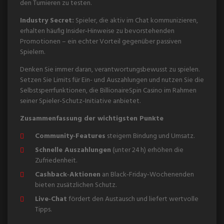
den Turnieren zu testen.
Industry Secret:
Spieler, die aktiv im Chat kommunizieren,
erhalten häufig Insider‑Hinweise zu bevorstehenden
Promotionen – ein echter Vorteil gegenüber passiven
Spielern.
Denken Sie immer daran, verantwortungsbewusst zu spielen.
Setzen Sie Limits für Ein- und Auszahlungen und nutzen Sie die
Selbstsperrfunktionen, die BillionaireSpin Casino im Rahmen
seiner Spieler‑Schutz‑Initiative anbietet.
Zusammenfassung der wichtigsten Punkte
Community‑Features
steigern Bindung und Umsatz.
Schnelle Auszahlungen
(unter 24 h) erhöhen die
Zufriedenheit.
Cashback‑Aktionen
an Black‑Friday‑Wochenenden
bieten zusätzlichen Schutz.
Live‑Chat
fördert den Austausch und liefert wertvolle
Tipps.