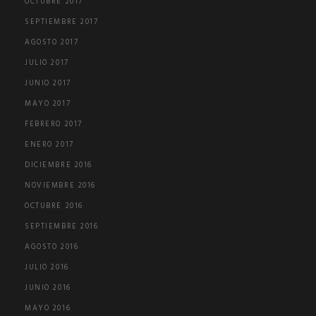
OCTUBRE 2017
SEPTIEMBRE 2017
AGOSTO 2017
JULIO 2017
JUNIO 2017
MAYO 2017
FEBRERO 2017
ENERO 2017
DICIEMBRE 2016
NOVIEMBRE 2016
OCTUBRE 2016
SEPTIEMBRE 2016
AGOSTO 2016
JULIO 2016
JUNIO 2016
MAYO 2016