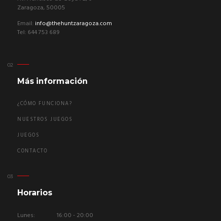
Zaragoza, 50005
Email:
info@thehuntzaragoza.com
Tel: 644 753 689
Más información
¿CÓMO FUNCIONA?
NUESTROS JUEGOS
JUEGOS
CONTACTO
Horarios
Lunes:
16:00 - 20:00