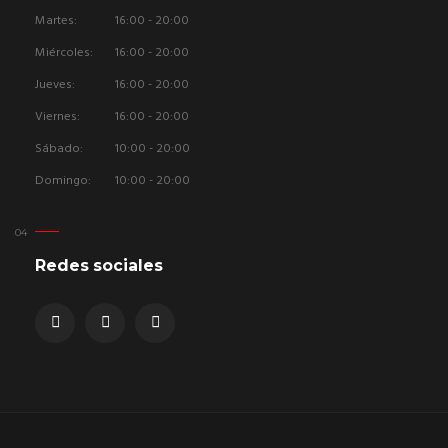
Martes:
16:00 - 20:00
Miércoles:
16:00 - 20:00
Jueves:
16:00 - 20:00
Viernes:
16:00 - 20:00
Sábado:
10:00 - 20:00
Domingo:
10:00 - 20:00
Redes sociales