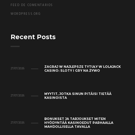
FEED DE COMENTARIOS
WORDPRESS.ORG
Recent Posts
ZAGRAJ W NAJLEPSZE TYTUŁY W LOLAJACK
27/07/2026
CASINO: SLOTY I GRY NA ŻYWO
MYYTIT, JOTKA SINUN PITÄISI TIETÄÄ
27/07/2026
KASINOISTA
BONUKSET JA TARJOUKSET MITEN
HYÖDYNTÄÄ KASINOEDUT PARHAALLA
27/07/2026
MAHDOLLISELLA TAVALLA