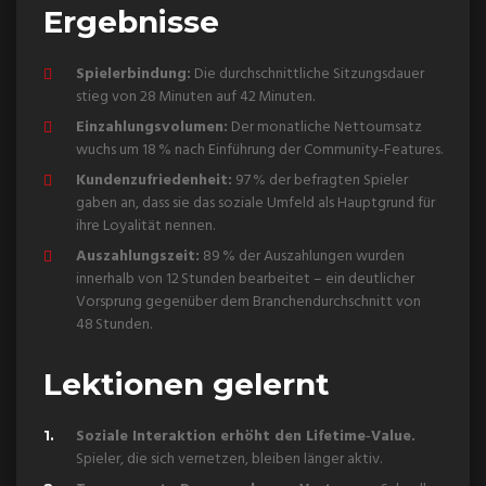
Ergebnisse
Spielerbindung:
Die durchschnittliche Sitzungsdauer
stieg von 28 Minuten auf 42 Minuten.
Einzahlungsvolumen:
Der monatliche Nettoumsatz
wuchs um 18 % nach Einführung der Community‑Features.
Kundenzufriedenheit:
97 % der befragten Spieler
gaben an, dass sie das soziale Umfeld als Hauptgrund für
ihre Loyalität nennen.
Auszahlungszeit:
89 % der Auszahlungen wurden
innerhalb von 12 Stunden bearbeitet – ein deutlicher
Vorsprung gegenüber dem Branchendurchschnitt von
48 Stunden.
Lektionen gelernt
Soziale Interaktion erhöht den Lifetime‑Value.
Spieler, die sich vernetzen, bleiben länger aktiv.