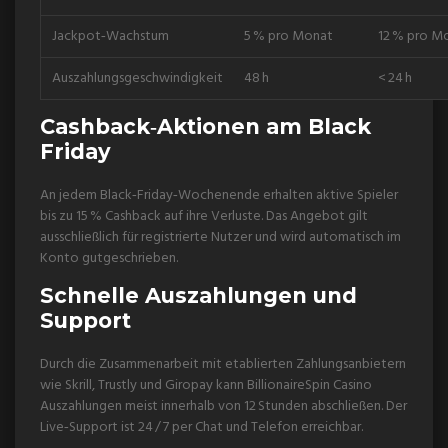
Jackpot‑Wachstum
5 % pro Monat
12 % pro M
Auszahlungsgeschwindigkeit
48 h
< 24 h
Cashback‑Aktionen am Black
Friday
An jedem Black‑Friday‑Wochenende erhalten aktive Spieler
bis zu 15 % Cashback auf ihre Verluste. Das Angebot gilt
ausschließlich für registrierte Nutzer und wird automatisch im
Konto gutgeschrieben.
Schnelle Auszahlungen und
Support
Durch die Zusammenarbeit mit etablierten Zahlungsanbietern
wie Skrill, Trustly und Giropay kann BillionaireSpin Casino
Auszahlungen meist innerhalb von 12 Stunden abschließen. Der
Live‑Support ist 24 / 7 per Chat und Telefon erreichbar.