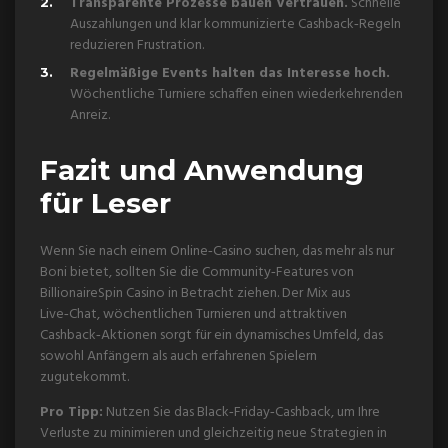
Transparente Prozesse bauen Vertrauen.
Schnelle
Auszahlungen und klar kommunizierte Cashback‑Regeln
reduzieren Frustration.
Regelmäßige Events halten das Interesse hoch.
Wöchentliche Turniere schaffen einen wiederkehrenden
Anreiz.
Fazit und Anwendung
für Leser
Wenn Sie nach einem Online‑Casino suchen, das mehr als nur
Boni bietet, sollten Sie die Community‑Features von
BillionaireSpin Casino in Betracht ziehen. Der Mix aus
Live‑Chat, wöchentlichen Turnieren und attraktiven
Cashback‑Aktionen sorgt für ein dynamisches Umfeld, das
sowohl Anfängern als auch erfahrenen Spielern
zugutekommt.
Pro Tipp:
Nutzen Sie das Black‑Friday‑Cashback, um Ihre
Verluste zu minimieren und gleichzeitig neue Strategien in