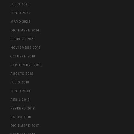
JULIO 2025
JUNIO 2025
MAYO 2025
DICIEMBRE 2024
FEBRERO 2021
NOVIEMBRE 2018
OCTUBRE 2018
SEPTIEMBRE 2018
AGOSTO 2018
JULIO 2018
JUNIO 2018
ABRIL 2018
FEBRERO 2018
ENERO 2018
DICIEMBRE 2017