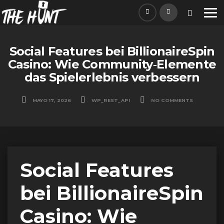
Skip
to
content
Social Features bei BillionaireSpin
Casino: Wie Community‑Elemente
das Spielerlebnis verbessern
MAYO 17, 2026
WP_REST_API
NO COMMENTS
Social Features
bei BillionaireSpin
Casino: Wie