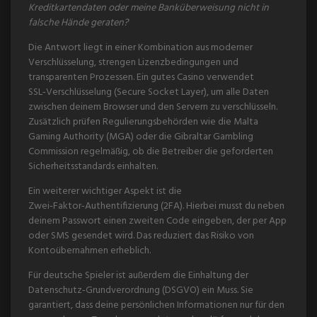
Kreditkartendaten oder meine Banküberweisung nicht in
falsche Hände geraten?
Die Antwort liegt in einer Kombination aus moderner
Verschlüsselung, strengen Lizenzbedingungen und
transparenten Prozessen. Ein gutes Casino verwendet
SSL‑Verschlüsselung (Secure Socket Layer), um alle Daten
zwischen deinem Browser und den Servern zu verschlüsseln.
Zusätzlich prüfen Regulierungsbehörden wie die Malta
Gaming Authority (MGA) oder die Gibraltar Gambling
Commission regelmäßig, ob die Betreiber die geforderten
Sicherheitsstandards einhalten.
Ein weiterer wichtiger Aspekt ist die
Zwei‑Faktor‑Authentifizierung (2FA). Hierbei musst du neben
deinem Passwort einen zweiten Code eingeben, der per App
oder SMS gesendet wird. Das reduziert das Risiko von
Kontoübernahmen erheblich.
Für deutsche Spieler ist außerdem die Einhaltung der
Datenschutz‑Grundverordnung (DSGVO) ein Muss. Sie
garantiert, dass deine persönlichen Informationen nur für den