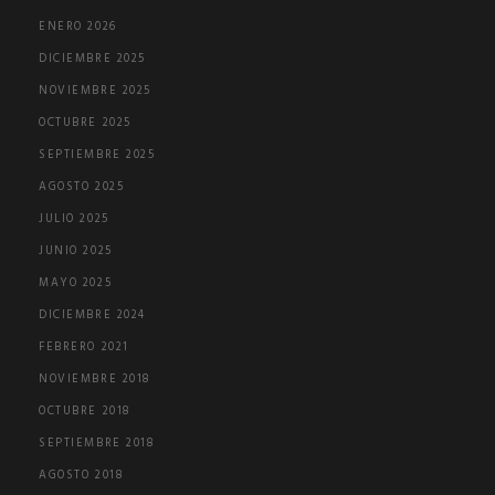
ENERO 2026
DICIEMBRE 2025
NOVIEMBRE 2025
OCTUBRE 2025
SEPTIEMBRE 2025
AGOSTO 2025
JULIO 2025
JUNIO 2025
MAYO 2025
DICIEMBRE 2024
FEBRERO 2021
NOVIEMBRE 2018
OCTUBRE 2018
SEPTIEMBRE 2018
AGOSTO 2018