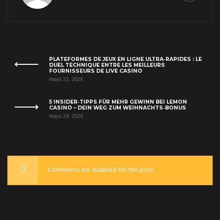
PLATEFORMES DE JEUX EN LIGNE ULTRA‑RAPIDES : LE
DUEL TECHNIQUE ENTRE LES MEILLEURS
FOURNISSEURS DE LIVE CASINO
mayo 23, 2026
5 INSIDER‑TIPPS FÜR MEHR GEWINN BEI LEMON
CASINO – DEIN WEG ZUM WEIHNACHTS‑BONUS
mayo 24, 2026
Comments are disabled for this post.