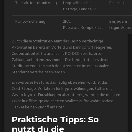
Transaktionsmonitoring
Ungewöhnliche
Echtzeit
Beträge, Länder‑IP
Konto‑Sicherung
2FA,
Bei jedem
Passwort‑Komplexität
Login‑Versu
Durch diese Struktur erkennt das Casino verdächtige
Aktivitäten bereits im Vorfeld und kann sofort reagieren.
Zudem arbeitet Slotmafia mit PCI‑DSS‑zertifizierten
Zahlungsanbietern zusammen. Das bedeutet, dass deine
Kreditkartendaten nach den strengsten internationalen
Standards verarbeitet werden.
Ein weiteres Feature, das häufig übersehen wird, ist das
Cold‑Storage‑Verfahren für Kryptowährungen. Sollte das
Casino Krypto‑Einzahlungen akzeptieren, werden die meisten
Coins in offline‑gespeicherten Wallets aufbewahrt, sodass
Hacker keinen Zugriff erhalten.
Praktische Tipps: So
nutzt du die