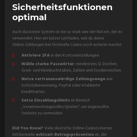
Sicherheitsfunktionen
optimal
Auch das beste System ist nur so stark wie der Nutzer, der es
verwendet. Hier ein kurzer Leitfaden, wie du deine
Online‑Zahlungen bei Slotmafia Casino noch sicherer machst:
Aktiviere 2FA
in den Kontoeinstellungen.
Wähle starke Passwörter
: mindestens 12 Zeichen,
Groß‑ und Kleinbuchstaben, Zahlen und Sonderzeichen.
Nutze vertrauenswürdige Zahlungswege
wie
Sofortüberweisung, PayPal oder etablierte
Kreditkarten.
Setze Einzahlungslimits
im Bereich
„Verantwortungsvolles Spielen“, um ungewollte
Verluste zu vermeiden.
Did You Know?
Viele deutsche Online‑Casinos bieten
mittlerweile
echtzeit‑Betrugsprävention
an, die