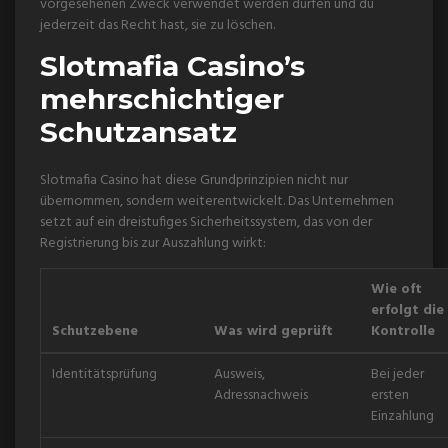
vorgesehenen Zweck verwendet werden dürfen und du
jederzeit das Recht hast, sie zu löschen.
Slotmafia Casino’s
mehrschichtiger
Schutzansatz
Slotmafia Casino hat diese Grundprinzipien nicht nur
übernommen, sondern weiterentwickelt. Das Unternehmen
setzt auf ein dreistufiges Sicherheitssystem, das von der
Registrierung bis zur Auszahlung wirkt:
Wie oft
erfolgt die
Schutzebene
Was wird geprüft
Kontrolle
Identitätsprüfung
Ausweis,
Bei jeder
Adressnachweis
ersten
Einzahlung