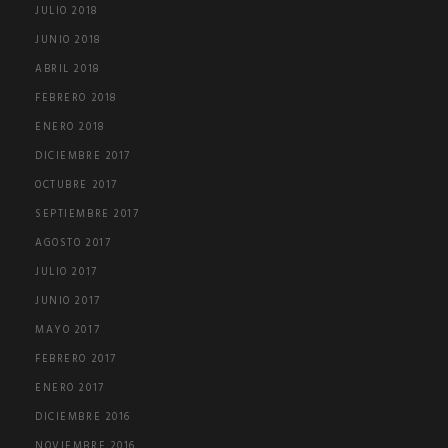
JULIO 2018
JUNIO 2018
ABRIL 2018
FEBRERO 2018
ENERO 2018
DICIEMBRE 2017
OCTUBRE 2017
SEPTIEMBRE 2017
AGOSTO 2017
JULIO 2017
JUNIO 2017
MAYO 2017
FEBRERO 2017
ENERO 2017
DICIEMBRE 2016
NOVIEMBRE 2016