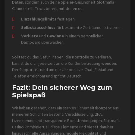
Daten, sondern auch deine Spieler‑Gesundheit. Slotmafia
Casino stellt Tools bereit, mit denen du:
Einzahlungslimits
festlegen.
Selbstausschluss
für bestimmte Zeiträume aktivieren.
Verluste
und
Gewinne
in einem persönlichen
Dashboard überwachen.
Solltest du das Gefühl haben, die Kontrolle zu verlieren,
kannst du dich jederzeit an die Kundenbetreuung wenden.
Der Support ist rund um die Uhr per Live‑Chat, E‑Mail und
Telefon erreichbar und spricht Deutsch.
Fazit: Dein sicherer Weg zum
Spielspaß
Wir haben gesehen, dass ein starkes Sicherheitskonzept aus
mehreren Schichten besteht: Verschlüsselung, 2FA,
Lizenzierung und transparente Bonusbedingungen. Slotmafia
Casino kombiniert all diese Elemente und bietet darüber
hinaus schnelle Auszahlungen, mobile Flexibilität und