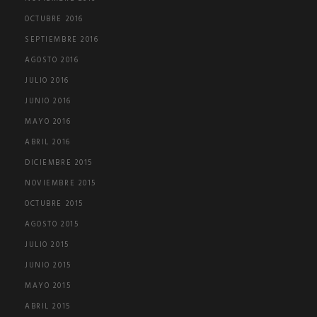
OCTUBRE 2016
SEPTIEMBRE 2016
AGOSTO 2016
JULIO 2016
JUNIO 2016
MAYO 2016
ABRIL 2016
DICIEMBRE 2015
NOVIEMBRE 2015
OCTUBRE 2015
AGOSTO 2015
JULIO 2015
JUNIO 2015
MAYO 2015
ABRIL 2015