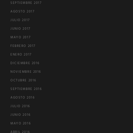
SEPTIEMBRE 2017
AGOSTO 2017
JULIO 2017
JUNIO 2017
MAYO 2017
FEBRERO 2017
ENERO 2017
DICIEMBRE 2016
NOVIEMBRE 2016
OCTUBRE 2016
SEPTIEMBRE 2016
AGOSTO 2016
JULIO 2016
JUNIO 2016
MAYO 2016
ABRIL 2016