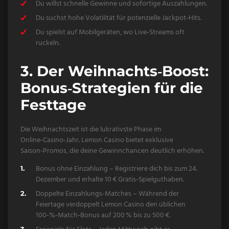
Du willst schnelle Gewinne und sofortige Auszahlungen.
Du suchst hohe Volatilität für potenzielle Jackpot‑Hits.
Du spielst auf Mobilgeräten, wo Live‑Streams oft
ruckeln.
3. Der Weihnachts‑Boost:
Bonus‑Strategien für die
Festtage
Die Weihnachtszeit ist die lukrativste Phase im
Online‑Casino‑Jahr. Lemon Casino bietet exklusive
Saison‑Promos, die deine Gewinnchancen deutlich erhöhen.
Bonus ohne Einzahlung – Registriere dich bis zum 24.
Dezember und erhalte 10 € Gratis‑Spielguthaben.
Doppelte Einzahlungs‑Matches – Während der
Feiertage verdoppelt Lemon Casino den üblichen
100‑%‑Match‑Bonus auf 200 % bis zu 500 €.