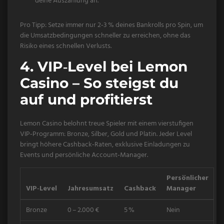
deine Auszahlung an.
Pro Tipp: Setze immer nur 2‑3 % deines Bankrolls pro Spin, um
die Umsatzbedingungen schneller zu erreichen, ohne das
Risiko eines schnellen Verlusts.
4. VIP‑Level bei Lemon
Casino – So steigst du
auf und profitierst
Lemon Casino belohnt treue Spieler mit einem vierstufigen
VIP‑Programm: Bronze, Silber, Gold und Platin. Jeder Level
bringt höhere Cashback‑Raten, exklusive Einladungen zu
Events und persönliche Account‑Manager.
Persönlicher
VIP‑Level
Jahresumsatz
Cashback
Manager
Bronze
0 – 2.000 €
5 %
Nein