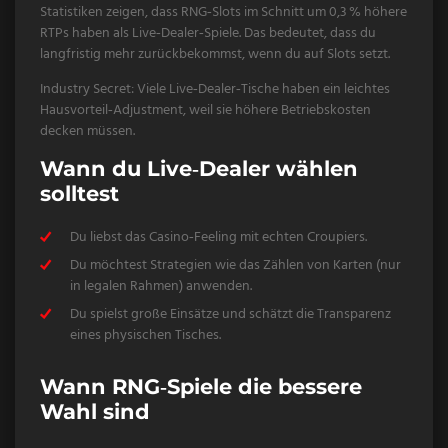
Statistiken zeigen, dass RNG‑Slots im Schnitt um 0,3 % höhere
RTPs haben als Live‑Dealer‑Spiele. Das bedeutet, dass du
langfristig mehr zurückbekommst, wenn du auf Slots setzt.
Industry Secret: Viele Live‑Dealer‑Tische haben ein leichtes
Hausvorteil‑Adjustment, weil sie höhere Betriebskosten
decken müssen.
Wann du Live‑Dealer wählen
solltest
Du liebst das Casino‑Feeling mit echten Croupiers.
Du möchtest Strategien wie das Zählen von Karten (nur
in legalen Rahmen) anwenden.
Du spielst große Einsätze und schätzt die Transparenz
eines physischen Tisches.
Wann RNG‑Spiele die bessere
Wahl sind