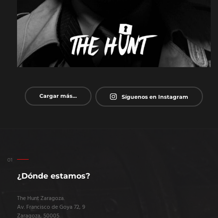
Cargar más...
Síguenos en Instagram
¿Dónde estamos?
The Hunt Zaragoza.
Av. Francisco de Goya 72, 9
Zaragoza, 50005