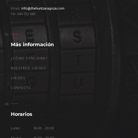
Email:
info@thehuntzaragoza.com
Tel: 644 753 689
Más información
¿CÓMO FUNCIONA?
NUESTROS JUEGOS
JUEGOS
CONTACTO
Horarios
Lunes:
16:00 - 20:00