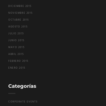
DICIEMBRE 2015
NOVIEMBRE 2015
OCTUBRE 2015
AGOSTO 2015
JULIO 2015
JUNIO 2015
MAYO 2015
ABRIL 2015
FEBRERO 2015
ENERO 2015
Categorías
CORPORATE EVENTS