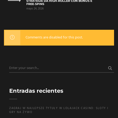
STRATEGIE DA HIGH‑ROLLER CON BONUS E
FREE‑SPINS
mayo 24, 2026
Comments are disabled for this post.
Entradas recientes
ZAGRAJ W NAJLEPSZE TYTUŁY W LOLAJACK CASINO: SLOTY I
GRY NA ŻYWO