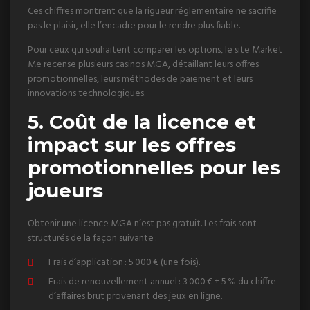
Ces chiffres montrent que la rigueur réglementaire ne sacrifie
pas le plaisir, elle l’encadre pour le rendre plus fiable.
Pour ceux qui souhaitent comparer les options, le site Market
Me recense plusieurs casinos MGA, détaillant leurs offres
promotionnelles, leurs méthodes de paiement et leurs
innovations technologiques.
5. Coût de la licence et
impact sur les offres
promotionnelles pour les
joueurs
Obtenir une licence MGA n’est pas gratuit. Les frais sont
structurés de la façon suivante :
Frais d’application : 5 000 € (une fois).
Frais de renouvellement annuel : 3 000 € + 5 % du chiffre
d’affaires brut provenant des jeux en ligne.