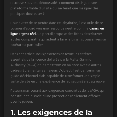
retrouve souvent déboussolé : comment distinguer une
plateforme fiable d’un site qui ne ferait que masquer des
pratiques douteuses ?
Pour éviter de se perdre dans ce labyrinthe, il est utile de se
tourner d’abord vers une ressource neutre comme
casino en
ligne argent réel
. Ce portail propose des fiches descriptives
et des comparatifs qui aident à faire le tri sans pousser vers un
opérateur particulier.
Dans cet article, nous passerons en revue les critères
essentiels de la licence délivrée par la Malta Gaming
Authority (MGA) et les mettrons en balance avec d’autres
cadres réglementaires majeurs. L’objectif est de fournir un
guide décisionnel clair, capable de transformer une simple
visite de site en une expérience de jeu sécurisée et agréable.
Passons maintenant aux exigences concrètes de la MGA, qui
constituent le socle d’une protection réellement efficace
pour le joueur.
1. Les exigences de la