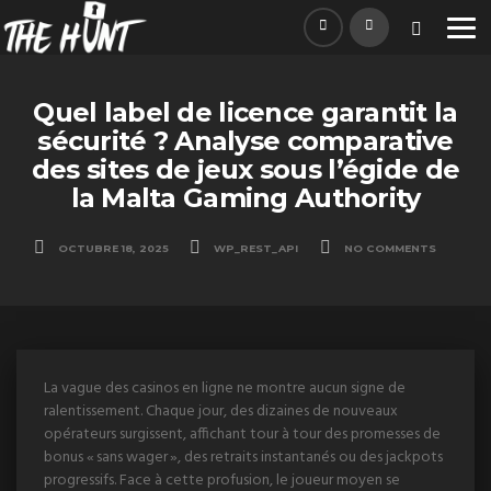
Skip
to
content
Quel label de licence garantit la
sécurité ? Analyse comparative
des sites de jeux sous l’égide de
la Malta Gaming Authority
OCTUBRE 18, 2025
WP_REST_API
NO COMMENTS
La vague des casinos en ligne ne montre aucun signe de
ralentissement. Chaque jour, des dizaines de nouveaux
opérateurs surgissent, affichant tour à tour des promesses de
bonus « sans wager », des retraits instantanés ou des jackpots
progressifs. Face à cette profusion, le joueur moyen se