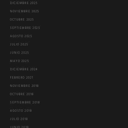
DICIEMBRE 2025
NOVIEMBRE 2025
OCTUBRE 2025
SEPTIEMBRE 2025
AGOSTO 2025
JULIO 2025
JUNIO 2025
MAYO 2025
DICIEMBRE 2024
FEBRERO 2021
NOVIEMBRE 2018
OCTUBRE 2018
SEPTIEMBRE 2018
AGOSTO 2018
JULIO 2018
JUNIO 2018