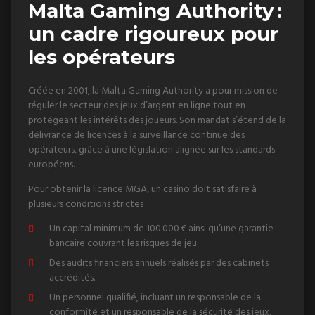
Malta Gaming Authority :
un cadre rigoureux pour
les opérateurs
Créée en 2001, la Malta Gaming Authority a pour mission de
réguler le secteur des jeux d’argent en ligne tout en
protégeant les intérêts des joueurs. Son mandat s’étend de la
délivrance de licences à la surveillance continue des
opérateurs, grâce à une législation alignée sur les standards
européens.
Pour obtenir la licence MGA, un casino doit satisfaire à
plusieurs conditions strictes :
Un capital minimum de 100 000 € ainsi qu’une garantie
bancaire couvrant les risques de jeu.
Des audits financiers annuels réalisés par des cabinets
accrédités.
Un personnel qualifié, incluant un responsable de la
conformité et un responsable de la sécurité des jeux.