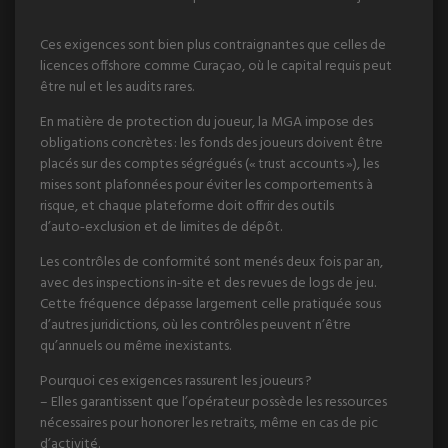
Ces exigences sont bien plus contraignantes que celles de
licences offshore comme Curaçao, où le capital requis peut
être nul et les audits rares.
En matière de protection du joueur, la MGA impose des
obligations concrètes : les fonds des joueurs doivent être
placés sur des comptes ségrégués (« trust accounts »), les
mises sont plafonnées pour éviter les comportements à
risque, et chaque plateforme doit offrir des outils
d’auto‑exclusion et de limites de dépôt.
Les contrôles de conformité sont menés deux fois par an,
avec des inspections in‑site et des revues de logs de jeu.
Cette fréquence dépasse largement celle pratiquée sous
d’autres juridictions, où les contrôles peuvent n’être
qu’annuels ou même inexistants.
Pourquoi ces exigences rassurent les joueurs ?
– Elles garantissent que l’opérateur possède les ressources
nécessaires pour honorer les retraits, même en cas de pic
d’activité.