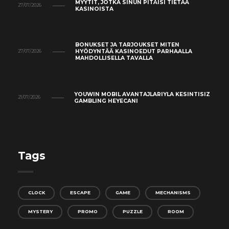
MYYTIT, JOTKA SINUN PITÄISI TIETÄÄ
27/07/2026
KASINOISTA
BONUKSET JA TARJOUKSET MITEN
HYÖDYNTÄÄ KASINOEDUT PARHAALLA
27/07/2026
MAHDOLLISELLA TAVALLA
YOUWIN MOBIL AVANTAJLARIYLA KESINTISIZ
21/07/2026
GAMBLING HEYECANI
Tags
CLOCK
ESCAPE
GAME
MECHANISMS
MYSTERY
PROMO
PUZZLE
ROOM