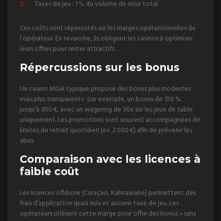
Taxes de jeu : 1 % du volume de mise total.
Ces coûts sont répercutés sur les marges opérationnelles de
l’opérateur. En revanche, ils obligent les casinos à optimiser
leurs offres pour rester attractifs.
Répercussions sur les bonus
Un casino MGA typique propose des bonus plus modestes
mais plus transparents : par exemple, un bonus de 150 %
jusqu’à 300 €, avec un wagering de 30x sur les jeux de table
uniquement. Les promotions sont souvent accompagnées de
limites de retrait quotidien (ex. 2 000 €) afin de prévenir les
abus.
Comparaison avec les licences à
faible coût
Les licences offshore (Curaçao, Kahnawake) permettent des
frais d’application quasi nuls et aucune taxe de jeu. Les
opérateurs utilisent cette marge pour offrir des bonus « sans