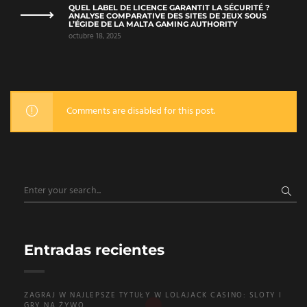
QUEL LABEL DE LICENCE GARANTIT LA SÉCURITÉ ?
ANALYSE COMPARATIVE DES SITES DE JEUX SOUS
L’ÉGIDE DE LA MALTA GAMING AUTHORITY
octubre 18, 2025
Comments are disabled for this post.
Entradas recientes
ZAGRAJ W NAJLEPSZE TYTUŁY W LOLAJACK CASINO: SLOTY I
GRY NA ŻYWO