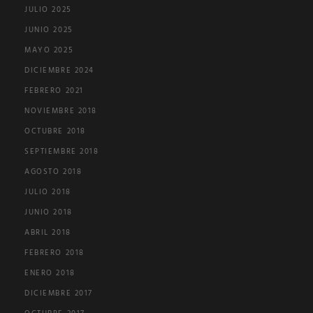
JULIO 2025
JUNIO 2025
MAYO 2025
DICIEMBRE 2024
FEBRERO 2021
NOVIEMBRE 2018
OCTUBRE 2018
SEPTIEMBRE 2018
AGOSTO 2018
JULIO 2018
JUNIO 2018
ABRIL 2018
FEBRERO 2018
ENERO 2018
DICIEMBRE 2017