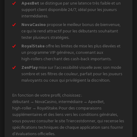
ApexBet
se distingue par une latence très faible et un
support client disponible 24/7, idéal pour les joueurs
intermédiaires.
NovaCasino
propose le meilleur bonus de bienvenue,
ce qui le rend attractif pour les débutants souhaitant
tester plusieurs stratégies.
RoyalStake
offre les limites de mise les plus élevées et
un programme VIP généreux, convenant aux
high‑rollers cherchant des cash‑back importants.
ZenPlay
mise sur l’accessibilité visuelle avec son mode
sombre et ses filtres de couleur, parfait pour les joueurs
malvoyants ou ceux qui privilégient la discrétion.
En fonction de votre profil, choisissez :
débutant → NovaCasino, intermédiaire → ApexBet,
high‑roller → RoyalStake. Pour des comparaisons
supplémentaires et des liens vers les conditions générales,
vous pouvez consulter le site Triercestdonner, qui recense les
spécifications techniques de chaque application sans fournir
d’évaluations officielles.