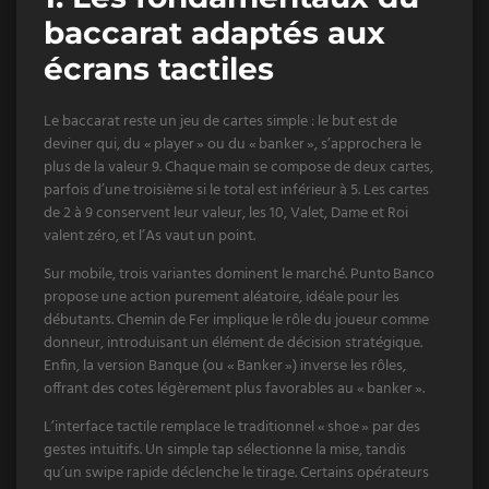
baccarat adaptés aux
écrans tactiles
Le baccarat reste un jeu de cartes simple : le but est de
deviner qui, du « player » ou du « banker », s’approchera le
plus de la valeur 9. Chaque main se compose de deux cartes,
parfois d’une troisième si le total est inférieur à 5. Les cartes
de 2 à 9 conservent leur valeur, les 10, Valet, Dame et Roi
valent zéro, et l’As vaut un point.
Sur mobile, trois variantes dominent le marché. Punto Banco
propose une action purement aléatoire, idéale pour les
débutants. Chemin de Fer implique le rôle du joueur comme
donneur, introduisant un élément de décision stratégique.
Enfin, la version Banque (ou « Banker ») inverse les rôles,
offrant des cotes légèrement plus favorables au « banker ».
L’interface tactile remplace le traditionnel « shoe » par des
gestes intuitifs. Un simple tap sélectionne la mise, tandis
qu’un swipe rapide déclenche le tirage. Certains opérateurs