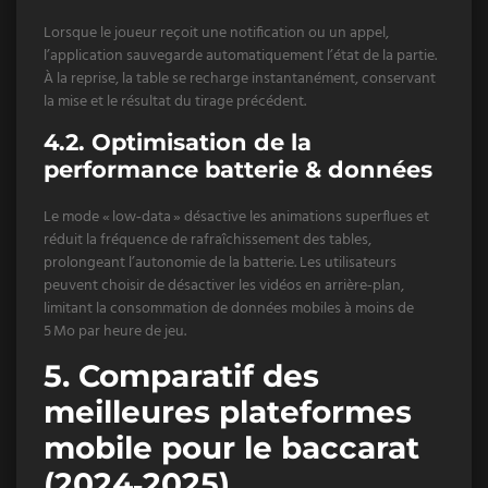
Lorsque le joueur reçoit une notification ou un appel,
l’application sauvegarde automatiquement l’état de la partie.
À la reprise, la table se recharge instantanément, conservant
la mise et le résultat du tirage précédent.
4.2. Optimisation de la
performance batterie & données
Le mode « low‑data » désactive les animations superflues et
réduit la fréquence de rafraîchissement des tables,
prolongeant l’autonomie de la batterie. Les utilisateurs
peuvent choisir de désactiver les vidéos en arrière‑plan,
limitant la consommation de données mobiles à moins de
5 Mo par heure de jeu.
5. Comparatif des
meilleures plateformes
mobile pour le baccarat
(2024‑2025)