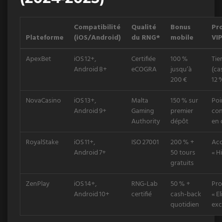
Compatibilité
Qualité
Bonus
Pr
Plateforme
(iOS/Android)
du RNG*
mobile
VI
ApexBet
iOS 12+,
Certifiée
100 %
Tier
Android 8+
eCOGRA
jusqu’à
(ca
200 €
12 
NovaCasino
iOS 13+,
Malta
150 % sur
Poi
Android 9+
Gaming
premier
con
Authority
dépôt
en 
RoyalStake
iOS 11+,
ISO 27001
200 % +
Acc
Android 7+
50 tours
« H
gratuits
ZenPlay
iOS 14+,
RNG‑Lab
50 % +
Pr
Android 10+
certifié
cash‑back
« El
quotidien
exc