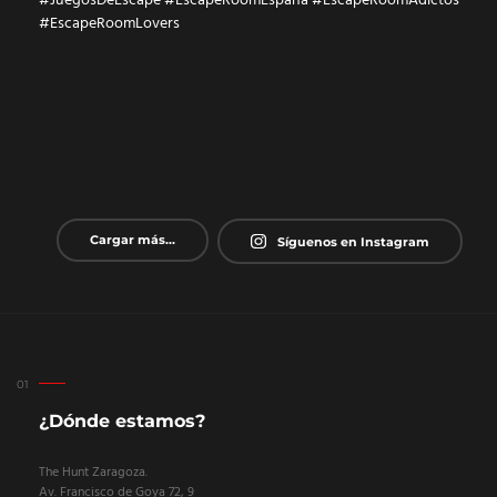
Cargar más...
Síguenos en Instagram
¿Dónde estamos?
The Hunt Zaragoza.
Av. Francisco de Goya 72, 9