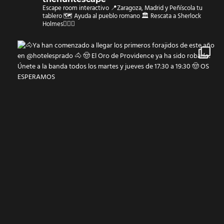
Escape room interactivo
📍Zaragoza, Madrid y Peñíscola tu
tablero 🗺
Ayuda al pueblo romano 🏛
Rescata a Sherlock
Holmes🕵🏻‍♂️