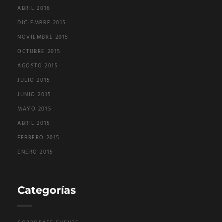
ABRIL 2016
DICIEMBRE 2015
NOVIEMBRE 2015
OCTUBRE 2015
AGOSTO 2015
JULIO 2015
JUNIO 2015
MAYO 2015
ABRIL 2015
FEBRERO 2015
ENERO 2015
Categorías