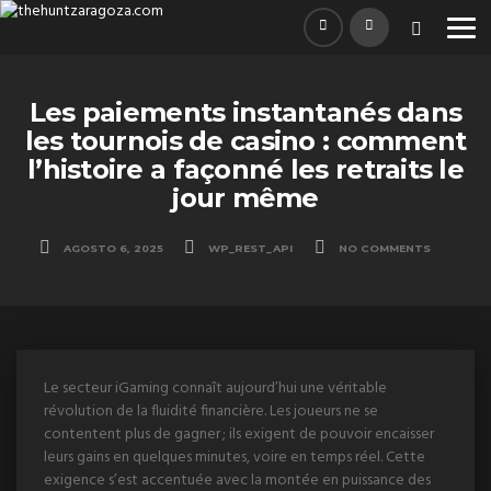
Skip
to
content
Les paiements instantanés dans
les tournois de casino : comment
l’histoire a façonné les retraits le
jour même
AGOSTO 6, 2025
WP_REST_API
NO COMMENTS
Le secteur iGaming connaît aujourd’hui une véritable
révolution de la fluidité financière. Les joueurs ne se
contentent plus de gagner ; ils exigent de pouvoir encaisser
leurs gains en quelques minutes, voire en temps réel. Cette
exigence s’est accentuée avec la montée en puissance des