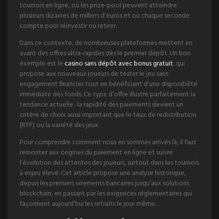
tournois en ligne, où les prize‑pool peuvent atteindre
plusieurs dizaines de milliers d’euros et où chaque seconde
compte pour réinvestir ou retirer.
Dans ce contexte, de nombreuses plateformes mettent en
avant des offres ultra‑rapides dès le premier dépôt. Un bon
exemple est le
casino sans dépôt avec bonus gratuit
, qui
propose aux nouveaux joueurs de tester le jeu sans
engagement financier tout en bénéficiant d’une disponibilité
immédiate des fonds. Ce type d’offre illustre parfaitement la
tendance actuelle : la rapidité des paiements devient un
critère de choix aussi important que le taux de redistribution
(RTP) ou la variété des jeux.
Pour comprendre comment nous en sommes arrivés là, il faut
remonter aux origines du paiement en ligne et suivre
l’évolution des attentes des joueurs, surtout dans les tournois
à enjeu élevé. Cet article propose une analyse historique,
depuis les premiers virements bancaires jusqu’aux solutions
blockchain, en passant par les exigences réglementaires qui
façonnent aujourd’hui les retraits le jour même.