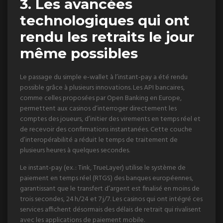
3. Les avancées
technologiques qui ont
rendu les retraits le jour
même possibles
Le passage du simple e‑wallet à l’instant‑pay a été rendu
possible grâce à plusieurs innovations. Les API bancaires,
comme celles proposées par Open Banking en Europe,
permettent aux casinos d’interroger directement les
comptes des joueurs, d’initier des virements en temps réel et
de recevoir des confirmations instantanées. Cette couche
d’interopérabilité a réduit le temps de traitement de
plusieurs heures à quelques secondes.
Le instant‑pay (ex. : Tink, TrueLayer) utilise le système de
paiement en temps réel (RTGS) des banques européennes,
garantissant que le transfert d’argent est finalisé en moins de
trois secondes, 24 h/24 et 7 j/7. Les casinos qui ont intégré ces
services affichent désormais des délais de retrait qui rivalisent
avec les applications de paiement mobile.