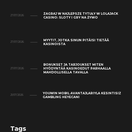
ZAGRAJ W NAJLEPSZE TYTUŁY W LOLAJACK
27/07/2026
CASINO: SLOTY I GRY NA ŻYWO
MYYTIT, JOTKA SINUN PITÄISI TIETÄÄ
27/07/2026
KASINOISTA
BONUKSET JA TARJOUKSET MITEN
HYÖDYNTÄÄ KASINOEDUT PARHAALLA
27/07/2026
MAHDOLLISELLA TAVALLA
YOUWIN MOBIL AVANTAJLARIYLA KESINTISIZ
21/07/2026
GAMBLING HEYECANI
Tags