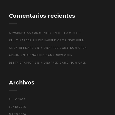
Comentarios recientes
A WORDPRESS COMMENTER
EN
HELLO WORLD!
KELLY KAPOOR
EN
KIDNAPPED GAME NOW OPEN
ANDY BERNARD
EN
KIDNAPPED GAME NOW OPEN
ADMIN
EN
KIDNAPPED GAME NOW OPEN
BETTY DRAPPER
EN
KIDNAPPED GAME NOW OPEN
Archivos
JULIO 2026
JUNIO 2026
MAYO 2026