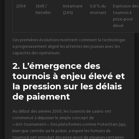
2004
Skrill /
Instantané
0,8 % du
Explosion des
Neteller
(24 h)
montant
tournois à
prize‑pool
élevé
Ces premières évolutions montrent comment la technologie
a progressivement aligné les attentes des joueurs avec les
capacités des opérateurs.
2. L’émergence des
tournois à enjeu élevé et
la pression sur les délais
de paiement
Au début des années 2000, les tournois de casino ont
commencé à dépasser le simple concept de
« slot‑tournament ». Des plateformes comme PokerStars (qui,
bien que centrée sur le poker, a inspiré les formats de
tournois) ont introduit des prize‑pool de plusieurs centaines