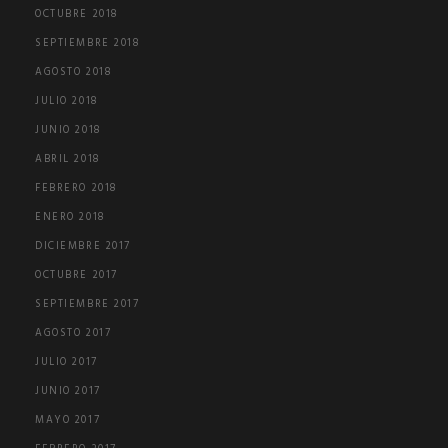
OCTUBRE 2018
SEPTIEMBRE 2018
AGOSTO 2018
JULIO 2018
JUNIO 2018
ABRIL 2018
FEBRERO 2018
ENERO 2018
DICIEMBRE 2017
OCTUBRE 2017
SEPTIEMBRE 2017
AGOSTO 2017
JULIO 2017
JUNIO 2017
MAYO 2017