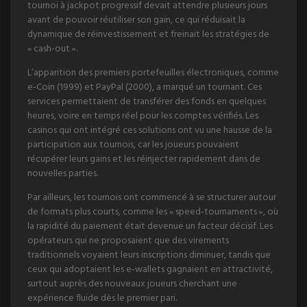
tournoi à jackpot progressif devait attendre plusieurs jours
avant de pouvoir réutiliser son gain, ce qui réduisait la
dynamique de réinvestissement et freinait les stratégies de
« cash‑out ».
L’apparition des premiers portefeuilles électroniques, comme
e‑Coin (1999) et PayPal (2000), a marqué un tournant. Ces
services permettaient de transférer des fonds en quelques
heures, voire en temps réel pour les comptes vérifiés. Les
casinos qui ont intégré ces solutions ont vu une hausse de la
participation aux tournois, car les joueurs pouvaient
récupérer leurs gains et les réinjecter rapidement dans de
nouvelles parties.
Par ailleurs, les tournois ont commencé à se structurer autour
de formats plus courts, comme les « speed‑tournaments », où
la rapidité du paiement était devenue un facteur décisif. Les
opérateurs qui ne proposaient que des virements
traditionnels voyaient leurs inscriptions diminuer, tandis que
ceux qui adoptaient les e‑wallets gagnaient en attractivité,
surtout auprès des nouveaux joueurs cherchant une
expérience fluide dès le premier pari.