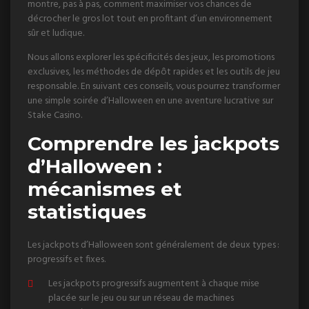
montre, pas à pas, comment maximiser vos chances de
décrocher le gros lot tout en profitant d’un environnement
sûr et ludique.
Nous allons explorer les spécificités des jeux, les promotions
exclusives, les méthodes de dépôt rapides et les outils de jeu
responsable. En suivant ces conseils, vous pourrez transformer
une simple soirée d’Halloween en une aventure lucrative sur
Stake Casino.
Comprendre les jackpots
d’Halloween :
mécanismes et
statistiques
Les jackpots d’Halloween sont généralement de deux types :
progressifs et fixes.
Les jackpots progressifs augmentent à chaque mise
placée sur le jeu ou sur un réseau de machines