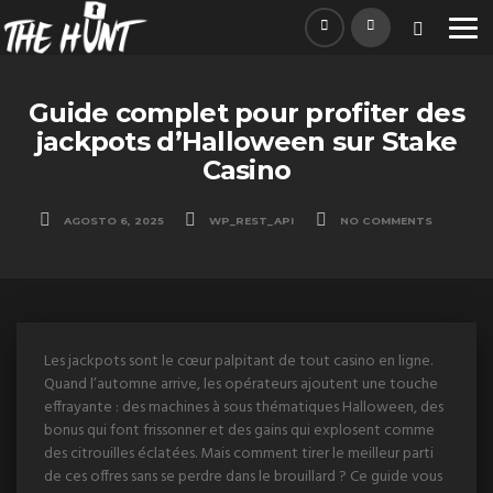
Skip
to
content
Guide complet pour profiter des
jackpots d’Halloween sur Stake
Casino
AGOSTO 6, 2025
WP_REST_API
NO COMMENTS
Les jackpots sont le cœur palpitant de tout casino en ligne.
Quand l’automne arrive, les opérateurs ajoutent une touche
effrayante : des machines à sous thématiques Halloween, des
bonus qui font frissonner et des gains qui explosent comme
des citrouilles éclatées. Mais comment tirer le meilleur parti
de ces offres sans se perdre dans le brouillard ? Ce guide vous