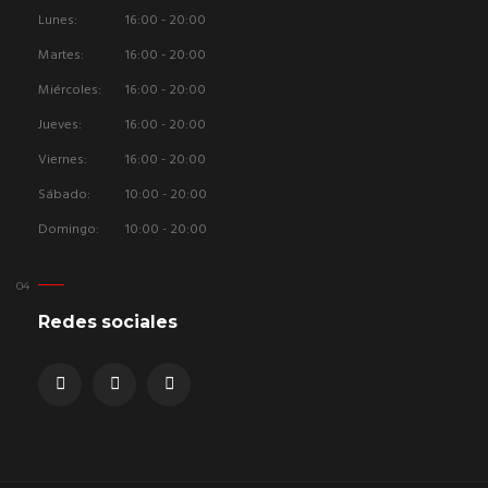
Lunes:
16:00 - 20:00
Martes:
16:00 - 20:00
Miércoles:
16:00 - 20:00
Jueves:
16:00 - 20:00
Viernes:
16:00 - 20:00
Sábado:
10:00 - 20:00
Domingo:
10:00 - 20:00
Redes sociales