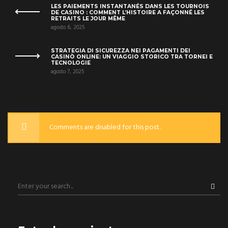
LES PAIEMENTS INSTANTANÉS DANS LES TOURNOIS
DE CASINO : COMMENT L’HISTOIRE A FAÇONNÉ LES
RETRAITS LE JOUR MÊME
agosto 6, 2025
STRATEGIA DI SICUREZZA NEI PAGAMENTI DEI
CASINÒ ONLINE: UN VIAGGIO STORICO TRA TORNEI E
TECNOLOGIE
agosto 7, 2025
Comments are disabled for this post.