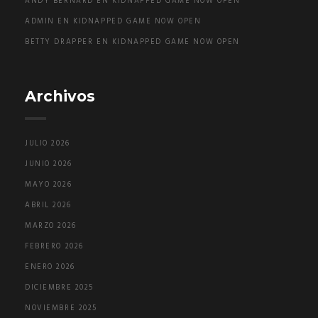
ANDY BERNARD
EN
KIDNAPPED GAME NOW OPEN
ADMIN
EN
KIDNAPPED GAME NOW OPEN
BETTY DRAPPER
EN
KIDNAPPED GAME NOW OPEN
Archivos
JULIO 2026
JUNIO 2026
MAYO 2026
ABRIL 2026
MARZO 2026
FEBRERO 2026
ENERO 2026
DICIEMBRE 2025
NOVIEMBRE 2025