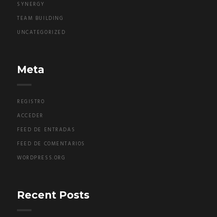
SYNERGY
TEAM BUILDING
UNCATEGORIZED
Meta
REGISTRO
ACCEDER
FEED DE ENTRADAS
FEED DE COMENTARIOS
WORDPRESS.ORG
Recent Posts