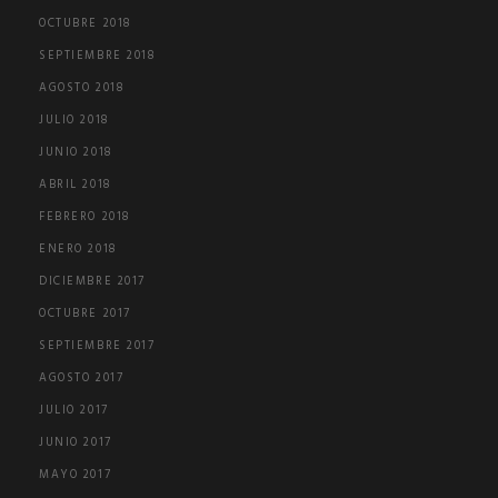
OCTUBRE 2018
SEPTIEMBRE 2018
AGOSTO 2018
JULIO 2018
JUNIO 2018
ABRIL 2018
FEBRERO 2018
ENERO 2018
DICIEMBRE 2017
OCTUBRE 2017
SEPTIEMBRE 2017
AGOSTO 2017
JULIO 2017
JUNIO 2017
MAYO 2017