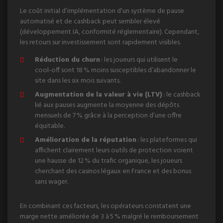
Le coût initial d’implémentation d’un système de pause
automatisé et de cashback peut sembler élevé
(développement IA, conformité réglementaire). Cependant,
les retours sur investissement sont rapidement visibles.
Réduction du churn
: les joueurs qui utilisent le
cool‑off sont 18 % moins susceptibles d’abandonner le
site dans les six mois suivants.
Augmentation de la valeur à vie (LTV)
: le cashback
lié aux pauses augmente la moyenne des dépôts
mensuels de 7 % grâce à la perception d’une offre
équitable.
Amélioration de la réputation
: les plateformes qui
affichent clairement leurs outils de protection voient
une hausse de 12 % du trafic organique, les joueurs
cherchant des casinos légaux en France et des bonus
sans wager.
En combinant ces facteurs, les opérateurs constatent une
marge nette améliorée de 3 à 5 % malgré le remboursement