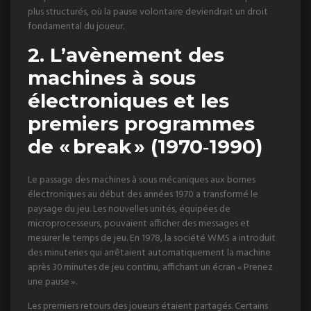
plus structurés, où la pause volontaire deviendrait un droit
fondamental du joueur.
2. L’avènement des
machines à sous
électroniques et les
premiers programmes
de « break » (1970‑1990)
Le passage des machines à sous mécaniques aux bornes
électroniques au début des années 1970 a transformé le
paysage du jeu. Les nouvelles unités, équipées de
microprocesseurs, pouvaient afficher des messages et
mesurer le temps de jeu. En 1978, la société WMS a introduit
des minuteries qui arrêtaient automatiquement la machine
après 30 minutes de jeu continu, affichant un écran « Prenez
une pause ».
Les premiers retours des joueurs étaient partagés. Certains