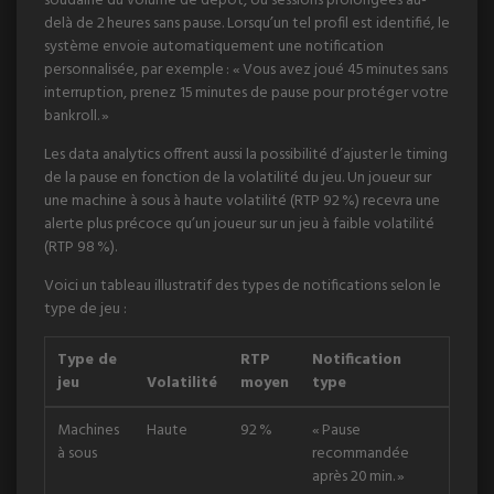
soudaine du volume de dépôt, ou sessions prolongées au-
delà de 2 heures sans pause. Lorsqu’un tel profil est identifié, le
système envoie automatiquement une notification
personnalisée, par exemple : « Vous avez joué 45 minutes sans
interruption, prenez 15 minutes de pause pour protéger votre
bankroll. »
Les data analytics offrent aussi la possibilité d’ajuster le timing
de la pause en fonction de la volatilité du jeu. Un joueur sur
une machine à sous à haute volatilité (RTP 92 %) recevra une
alerte plus précoce qu’un joueur sur un jeu à faible volatilité
(RTP 98 %).
Voici un tableau illustratif des types de notifications selon le
type de jeu :
Type de
RTP
Notification
jeu
Volatilité
moyen
type
Machines
Haute
92 %
« Pause
à sous
recommandée
après 20 min. »