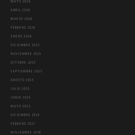
MAYO 2026
ABRIL 2026
MARZO 2026
FEBRERO 2026
ENERO 2026
DICIEMBRE 2025
NOVIEMBRE 2025
OCTUBRE 2025
SEPTIEMBRE 2025
AGOSTO 2025
JULIO 2025
JUNIO 2025
MAYO 2025
DICIEMBRE 2024
FEBRERO 2021
NOVIEMBRE 2018