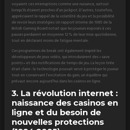
voyaient ces interruptions comme une nuisance, surtout
lorsqu’ils étaient proches d’un jackpot. D’autres, toutefois,
appréciaient le rappel de la volatilité du jeu et la possibilité
de revoir leurs stratégies. Un rapport interne de 1985 de la
British Gaming Board notait que les joueurs exposés à ces
pauses perdaient en moyenne 12 % de leur mise quotidienne,
tout en déclarant moins de fatigue mentale.
Ces programmes de break ont également inspiré les
développeurs de jeux vidéo, qui introduisirent des « save
points » et des notifications de temps de jeu. La leçon tirée
était claire : la technologie pouvait servir à protéger le joueur
tout en conservant l’excitation du gain, un équilibre qui
prévaut encore aujourd’hui dans les casinos en ligne.
3. La révolution internet :
naissance des casinos en
ligne et du besoin de
nouvelles protections