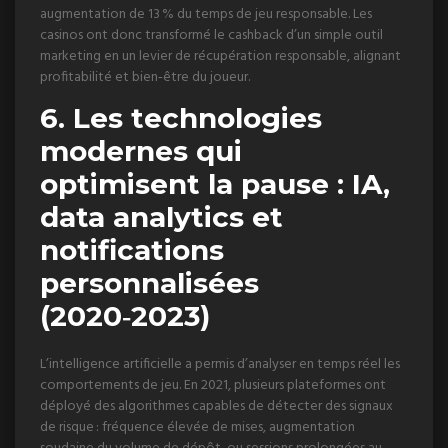
augmentation de 13 % du temps de jeu responsable. Les
casinos ont donc transformé le cashback d’un simple outil
marketing en un levier de récupération responsable, alignant
profitabilité et bien‑être du joueur.
6. Les technologies
modernes qui
optimisent la pause : IA,
data analytics et
notifications
personnalisées
(2020‑2023)
L’intelligence artificielle a permis d’analyser en temps réel les
comportements de jeu. En 2021, plusieurs plateformes ont
déployé des algorithmes capables de détecter des signaux
de risque : fréquence élevée de mises, augmentation