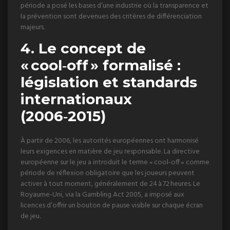
période a posé les bases d’une industrie où la transparence et
la prévention sont devenues des critères de différenciation
majeurs.
4. Le concept de
« cool‑off » formalisé :
législation et standards
internationaux
(2006‑2015)
À partir de 2006, les autorités européennes ont harmonisé
leurs exigences en matière de jeu responsable. La directive
européenne sur le jeu a introduit le terme « cool‑off » comme
période de réflexion obligatoire que les joueurs peuvent
activer à tout moment, généralement de 24 à 72 heures. Le
Royaume‑Uni, via la Gambling Act 2005, a imposé aux
licences d’offrir un bouton de pause visible sur chaque écran
de jeu.