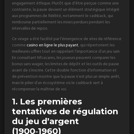
engagement éthique. Plutôt que d’être perçue comme une
contrainte, la pause devient un élément stratégique intégré
aux programmes de fidélité, notamment le cashback, qui
rembourse partiellement les mises perdues pendant les
intervalles de repos.
Ce virage a été facilité par l’émergence de sites de référence
comme
casino en ligne le plus payant
, qui répertorient les
meilleures offres tout en rappelant l’importance d’un jeu sain.
En consultant Nfcacares, les joueurs peuvent comparer les
bonus sans wager, les limites de dépôt et les outils de pause
avant de s’inscrire. Cette double fonction d’information et
de prévention montre que la pause n’est plus un simple arrêt,
mais le pilier d’un écosystème où le cashback sert à
récompenser la maîtrise de soi.
1. Les premières
tentatives de régulation
du jeu d’argent
(1900‑1960)