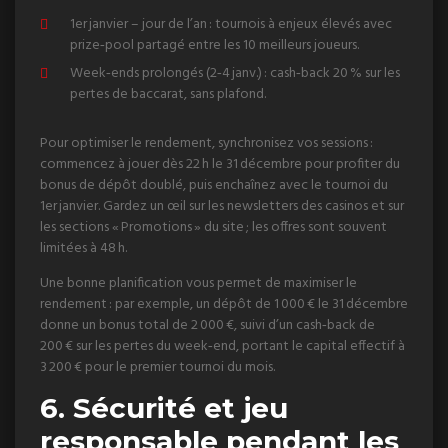
1er janvier – jour de l’an : tournois à enjeux élevés avec
prize‑pool partagé entre les 10 meilleurs joueurs.
Week‑ends prolongés (2‑4 janv.) : cash‑back 20 % sur les
pertes de baccarat, sans plafond.
Pour optimiser le rendement, synchronisez vos sessions :
commencez à jouer dès 22 h le 31 décembre pour profiter du
bonus de dépôt doublé, puis enchaînez avec le tournoi du
1er janvier. Gardez un œil sur les newsletters des casinos et sur
les sections « Promotions » du site ; les offres sont souvent
limitées à 48 h.
Une bonne planification vous permet de maximiser le
rendement : par exemple, un dépôt de 1 000 € le 31 décembre
donne un bonus total de 2 000 €, suivi d’un cash‑back de
200 € sur les pertes du week‑end, portant le capital effectif à
3 200 € pour le premier tournoi du mois.
6. Sécurité et jeu
responsable pendant les