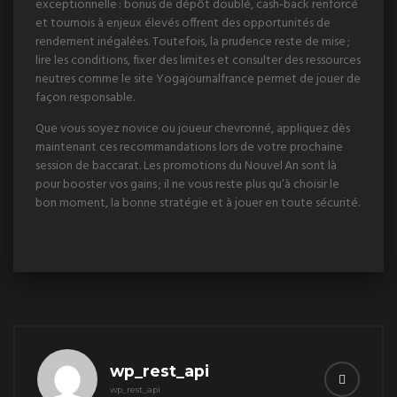
exceptionnelle : bonus de dépôt doublé, cash‑back renforcé
et tournois à enjeux élevés offrent des opportunités de
rendement inégalées. Toutefois, la prudence reste de mise ;
lire les conditions, fixer des limites et consulter des ressources
neutres comme le site Yogajournalfrance permet de jouer de
façon responsable.
Que vous soyez novice ou joueur chevronné, appliquez dès
maintenant ces recommandations lors de votre prochaine
session de baccarat. Les promotions du Nouvel An sont là
pour booster vos gains ; il ne vous reste plus qu’à choisir le
bon moment, la bonne stratégie et à jouer en toute sécurité.
wp_rest_api
wp_rest_api