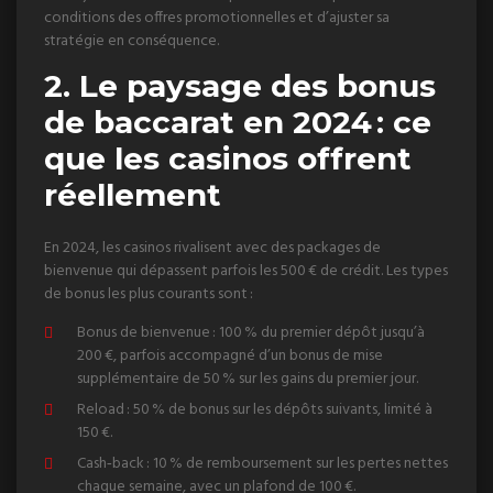
conditions des offres promotionnelles et d’ajuster sa
stratégie en conséquence.
2. Le paysage des bonus
de baccarat en 2024 : ce
que les casinos offrent
réellement
En 2024, les casinos rivalisent avec des packages de
bienvenue qui dépassent parfois les 500 € de crédit. Les types
de bonus les plus courants sont :
Bonus de bienvenue : 100 % du premier dépôt jusqu’à
200 €, parfois accompagné d’un bonus de mise
supplémentaire de 50 % sur les gains du premier jour.
Reload : 50 % de bonus sur les dépôts suivants, limité à
150 €.
Cash‑back : 10 % de remboursement sur les pertes nettes
chaque semaine, avec un plafond de 100 €.