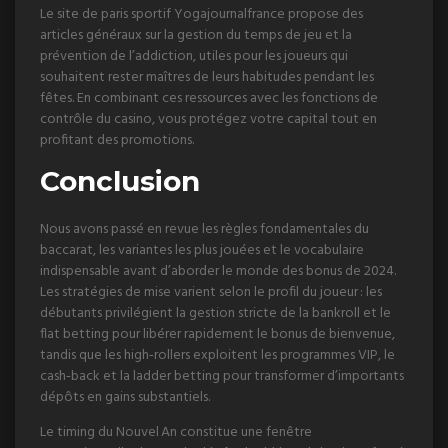
Le site de paris sportif Yogajournalfrance propose des
articles généraux sur la gestion du temps de jeu et la
prévention de l’addiction, utiles pour les joueurs qui
souhaitent rester maîtres de leurs habitudes pendant les
fêtes. En combinant ces ressources avec les fonctions de
contrôle du casino, vous protégez votre capital tout en
profitant des promotions.
Conclusion
Nous avons passé en revue les règles fondamentales du
baccarat, les variantes les plus jouées et le vocabulaire
indispensable avant d’aborder le monde des bonus de 2024.
Les stratégies de mise varient selon le profil du joueur : les
débutants privilégient la gestion stricte de la bankroll et le
flat betting pour libérer rapidement le bonus de bienvenue,
tandis que les high‑rollers exploitent les programmes VIP, le
cash‑back et la ladder betting pour transformer d’importants
dépôts en gains substantiels.
Le timing du Nouvel An constitue une fenêtre