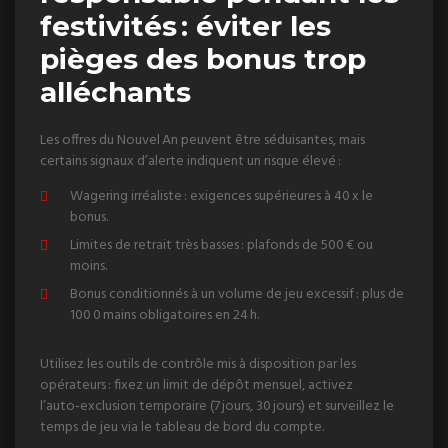
festivités : éviter les
pièges des bonus trop
alléchants
Les offres du Nouvel An peuvent être séduisantes, mais
certains signaux d’alerte indiquent un risque élevé :
Wagering irréaliste : exigences supérieures à 40 x le
bonus.
Limites de retrait très basses : plafonds de 500 € ou
moins.
Bonus conditionnés à un volume de jeu excessif : plus de
100 0 mains obligatoires en 24 h.
Utilisez les outils de contrôle mis à disposition par les
opérateurs : fixez un limit de dépôt mensuel, activez
l’auto‑exclusion temporaire (7 jours, 30 jours) et surveillez le
temps de jeu via le tableau de bord du compte.