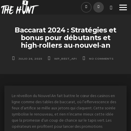
Skip
to
content
Baccarat 2024 : Stratégies et
bonus pour débutants et
high‑rollers au‑nouvel‑an
JULIO 26, 2025
WP_REST_API
NO COMMENTS
Le réveillon du Nouvel An fait battre le cœur des casinos en
ligne comme des tables de baccarat, où l’effervescence des
feux d’artifice se mêle aux jetons qui claquent. Cette soirée
symbolise le renouveau, et rien n’incarne mieux cette idée
que la promesse d’un coup de chance sur le tapis vert. Les
opérateurs en profitent pour lancer des promotions