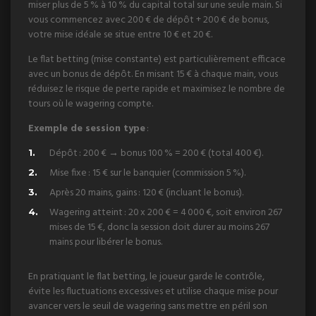
miser plus de 5 % à 10 % du capital total sur une seule main. Si
vous commencez avec 200 € de dépôt + 200 € de bonus,
votre mise idéale se situe entre 10 € et 20 €.
Le flat betting (mise constante) est particulièrement efficace
avec un bonus de dépôt. En misant 15 € à chaque main, vous
réduisez le risque de perte rapide et maximisez le nombre de
tours où le wagering compte.
Exemple de session type
:
Dépôt : 200 € → bonus 100 % = 200 € (total 400 €).
Mise fixe : 15 € sur le banquier (commission 5 %).
Après 20 mains, gains : 120 € (incluant le bonus).
Wagering atteint : 20 x 200 € = 4 000 €, soit environ 267
mises de 15 €, donc la session doit durer au moins 267
mains pour libérer le bonus.
En pratiquant le flat betting, le joueur garde le contrôle,
évite les fluctuations excessives et utilise chaque mise pour
avancer vers le seuil de wagering sans mettre en péril son