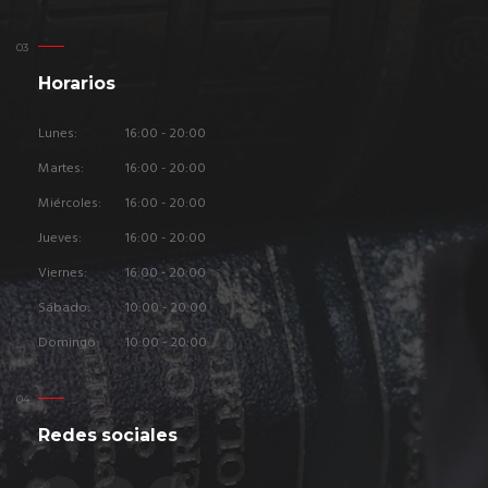
Horarios
Lunes:
16:00 - 20:00
Martes:
16:00 - 20:00
Miércoles:
16:00 - 20:00
Jueves:
16:00 - 20:00
Viernes:
16:00 - 20:00
Sábado:
10:00 - 20:00
Domingo:
10:00 - 20:00
Redes sociales