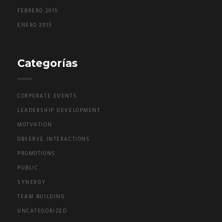
FEBRERO 2015
ENERO 2015
Categorías
CORPORATE EVENTS
LEADERSHIP DEVELOPMENT
MOTVATION
OBSERVE INTERACTIONS
PROMOTIONS
PUBLIC
SYNERGY
TEAM BUILDING
UNCATEGORIZED