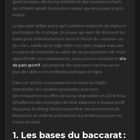
spectaculaires, des bonus doublés et des tournois exclusifs
qui attirent autant les novices curieux que les joueurs à gros
enjeux.
Le baccarat séduit parce qu’il combine simplicité de règles et
profondeur de stratégie. Un joueur qui vient de découvrir les
bases peut immédiatement sentir le frisson du « natural » ou
du « tie », tandis qu’un high‑roller voit dans chaque main une
occasion de maximiser la valeur de ses programmes VIP. Pour
approfondir vos connaissances, vous pouvez consulter le
site
de paris sportif
, qui propose des ressources neutres sur les
jeux de table et les meilleures pratiques en ligne.
Dans cet article, nous passerons en revue les règles
essentielles, les variantes populaires, puis nous
décortiquerons les offres de bonus disponibles en 2024. Nous
détaillerons des stratégies de mise adaptées à chaque profil
de joueur, le timing idéal pour profiter des promotions du
Nouvel An, et enfin les précautions à prendre pour jouer en
toute sécurité.
1. Les bases du baccarat :