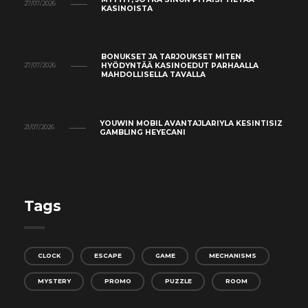
27/07/2026
KASINOISTA
BONUKSET JA TARJOUKSET MITEN
HYÖDYNTÄÄ KASINOEDUT PARHAALLA
27/07/2026
MAHDOLLISELLA TAVALLA
YOUWIN MOBIL AVANTAJLARIYLA KESINTISIZ
21/07/2026
GAMBLING HEYECANI
Tags
CLOCK
ESCAPE
GAME
MECHANISMS
MYSTERY
PROMO
PUZZLE
ROOM