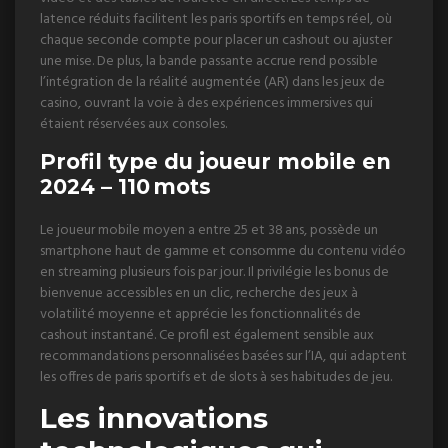
latence réduits facilitent les paris sportifs en temps réel, où
chaque seconde compte pour placer un cashout ou ajuster
une mise. De plus, la bande passante accrue rend possible
l’intégration de la réalité augmentée (AR) dans les jeux de
casino, ouvrant la voie à des expériences immersives qui
étaient réservées aux consoles.
Profil type du joueur mobile en
2024 – 110 mots
Le joueur mobile moyen a entre 25 et 38 ans, possède un
smartphone haut de gamme et consomme du contenu vidéo
en streaming plusieurs fois par jour. Il privilégie les bonus de
bienvenue accessibles en un clic, recherche des jeux à
volatilité moyenne et apprécie les fonctionnalités de
cashout instantané. Ce profil est également sensible aux
recommandations personnalisées basées sur l’IA, qui adaptent
les offres de paris sportifs et de slots à ses habitudes de jeu.
Les innovations