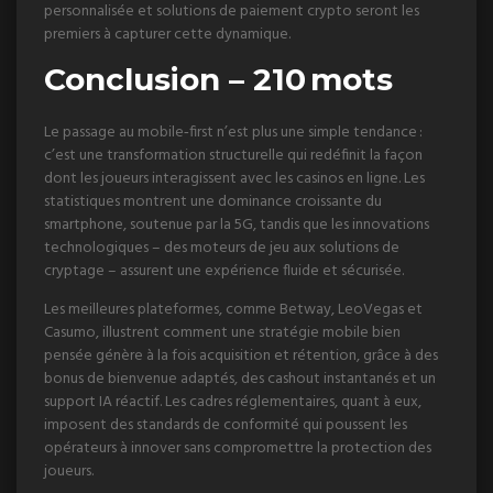
personnalisée et solutions de paiement crypto seront les
premiers à capturer cette dynamique.
Conclusion – 210 mots
Le passage au mobile‑first n’est plus une simple tendance :
c’est une transformation structurelle qui redéfinit la façon
dont les joueurs interagissent avec les casinos en ligne. Les
statistiques montrent une dominance croissante du
smartphone, soutenue par la 5G, tandis que les innovations
technologiques – des moteurs de jeu aux solutions de
cryptage – assurent une expérience fluide et sécurisée.
Les meilleures plateformes, comme Betway, LeoVegas et
Casumo, illustrent comment une stratégie mobile bien
pensée génère à la fois acquisition et rétention, grâce à des
bonus de bienvenue adaptés, des cashout instantanés et un
support IA réactif. Les cadres réglementaires, quant à eux,
imposent des standards de conformité qui poussent les
opérateurs à innover sans compromettre la protection des
joueurs.