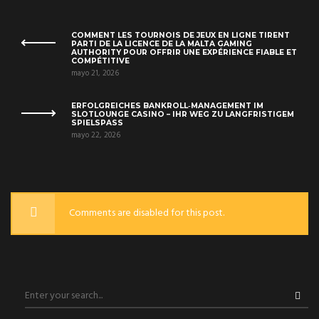
COMMENT LES TOURNOIS DE JEUX EN LIGNE TIRENT
PARTI DE LA LICENCE DE LA MALTA GAMING
AUTHORITY POUR OFFRIR UNE EXPÉRIENCE FIABLE ET
COMPÉTITIVE
mayo 21, 2026
ERFOLGREICHES BANKROLL‑MANAGEMENT IM
SLOTLOUNGE CASINO – IHR WEG ZU LANGFRISTIGEM
SPIELSPASS
mayo 22, 2026
Comments are disabled for this post.