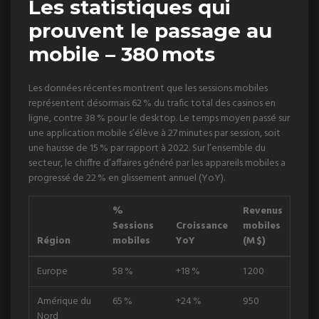
Les statistiques qui
prouvent le passage au
mobile – 380 mots
Les données récentes montrent que les sessions mobiles
représentent désormais 62 % du trafic total des casinos en
ligne, contre 38 % pour le desktop. Le temps moyen passé sur
une application mobile s’élève à 27 minutes par session, soit
une hausse de 15 % par rapport à 2022. Sur l’ensemble du
secteur, le chiffre d’affaires généré par les appareils mobiles a
progressé de 22 % en glissement annuel (YoY).
%
Revenus
Sessions
Croissance
mobiles
Région
mobiles
YoY
(M $)
Europe
58 %
+18 %
1 200
Amérique du
65 %
+24 %
950
Nord