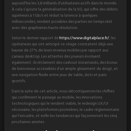
aujourd’hui les 3,8 milliards d’utilisateurs actifs dans le monde.
À cela s’ajoute la généralisation de la 5G, qui offre des débits
supérieurs à 1 Gb/s et réduit la latence à quelques
millisecondes, rendant possibles des parties en temps réel
avec des graphismes haute résolution.
Selon le dernier rapport de
https://www.digitalplace.fr/
, les
opérateurs qui ont anticipé ce virage constatent déjà une
hausse de 27 % de leurs revenus mobiles par rapport aux
canaux desktop. Les attentes des joueurs évoluent
également : ils réclament des cashout instantanés, des bonus
de bienvenue accessibles d’un simple glissement de doigt, et
une navigation fluide entre jeux de table, slots et paris
sportifs.
Dans la suite de cet article, nous décortiquerons les chiffres
qui confirment le passage au mobile, les innovations
technologiques qui le rendent viable, le redesign UX/UI
nécessaire, les plateformes pionnières, le cadre réglementaire
qui l’encadre, et enfin les tendances qui façonneront les cinq
prochaines années.