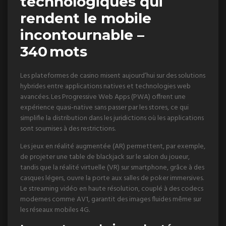
technologiques qui
rendent le mobile
incontournable –
340 mots
Les plateformes de casino misent aujourd’hui sur des solutions
hybrides entre applications natives et technologies web
avancées. Les Progressive Web Apps (PWA) offrent une
expérience quasi‑native sans passer par les stores, ce qui
simplifie la distribution dans les juridictions où les applications
sont soumises à des restrictions.
Les jeux en réalité augmentée (AR) permettent, par exemple,
de projeter une table de blackjack sur le salon du joueur,
tandis que la réalité virtuelle (VR) sur smartphone, grâce à des
casques légers, ouvre la porte aux salles de poker immersives.
Le streaming vidéo en haute résolution, couplé à des codecs
modernes comme AV1, garantit des images fluides même sur
les réseaux mobiles 4G.