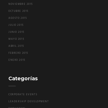
NOVIEMBRE 2015
OCTUBRE 2015
AGOSTO 2015
JULIO 2015
JUNIO 2015
MAYO 2015
ABRIL 2015
FEBRERO 2015
ENERO 2015
Categorías
CORPORATE EVENTS
LEADERSHIP DEVELOPMENT