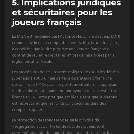
5. Implications juridiques
et sécuritaires pour les
joueurs français
La MGA est reconnue par l’Autorité Nationale des Jeux (ANJ)
comme une licence compatible avec la législation française,
à condition que le site propose une version française du
contrat de jeu et respecte les limites de mise fixées par la
réglementation locale.
Les procédures de KYC restent obligatoires pour les dépôts
supérieurs à 1 000 €, mais certains opérateurs offrent une
option « sans KYC » pour les petits montants, en s’appuyant
sur des solutions de paiement anonymes tout en restant sous
licence MGA. Cette pratique est légale tant que le plafond
est respecté et que les fonds sont sécurisés dans des
comptes séparés.
La protection des fonds repose sur le principe du
« segregated account »: les dépôts des joueurs sont
conservés dans des banques tierces, garantissant que les