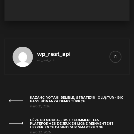
wp_rest_api
wp_rest_api
KAZANÇ ROTANI BELIRLE, STRATEJINI OLUŞTUR – BIG
BASS BONANZA DEMO TÜRKÇE
mayo 21, 2026
L’ÈRE DU MOBILE‑FIRST : COMMENT LES
PLATEFORMES DE JEUX EN LIGNE RÉINVENTENT
L’EXPÉRIENCE CASINO SUR SMARTPHONE
mayo 22, 2026