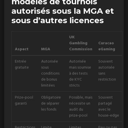
modèles de tournois
autorisés sous la MGA et
sous d’autres licences
UK
Gambling
Curacao
Aspect
MGA
Commission
eGaming
Entrée
Autorisée
Autorisée
Souvent
gratuite
sous
mais soumise
autorisée
conditions
à des tests
sans
de bonus
de KYC
restriction
limitées
stricts
Prize‑pool
Obligatoire
Possible, mais
Souvent
garanti
de séparer
nécessite un
partagé
les fonds
audit du
avec le
prize‑pool
house‑edge
Restrictions
Limite
Limites
Peu ou pas