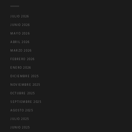
JULIO 2026
JUNIO 2026
MAYO 2026
ABRIL 2026
MARZO 2026
FEBRERO 2026
ENERO 2026
DICIEMBRE 2025
NOVIEMBRE 2025
OCTUBRE 2025
SEPTIEMBRE 2025
AGOSTO 2025
JULIO 2025
JUNIO 2025