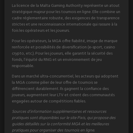
La licence de la Malta Gaming Authority représente un atout
stratégique majeur pour les tournois en ligne. Elle combine un
cadre réglementaire robuste, des exigences de transparence
strictes et une reconnaissance internationale qui rassure à la
fois les opérateurs et les joueurs.
Pour les opérateurs, la MGA offre fiabilité, image de marque
renforcée et possibilités de diversification (e‑sport, casino
crypto, etc.). Pour les joueurs, elle garantit la sécurité des
fonds, l’équité du RNG et un environnement de jeu
responsable.
Dans un marché ultra‑concurrentiel, les acteurs qui adoptent
la MGA comme pilier de leur offre de tournois se
différencient durablement. Ils gagnent la confiance des
joueurs, augmentent leur LTV et créent des communautés
engagées autour de compétitions fiables.
Sources d’information supplémentaires et ressources
pratiques sont disponibles sur le site Pixis, qui propose des
guides détaillés sur la conformité MGA et les meilleures
pratiques pour organiser des tournois en ligne.