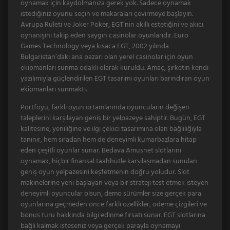
oynamak için kaydolmanıza gerek yok. Sadece oynamak
istediğiniz oyunu seçin ve makaraları çevirmeye başlayın.
Avrupa Ruleti ve Joker Poker, EGT’nin akıllı estetiğini ve akıcı
oynanışını takip eden saygın casinolar oyunlarıdır. Euro
Games Technology veya kısaca EGT, 2002 yılında
Bulgaristan’daki ana pazarı olan yerel casinolar için oyun
ekipmanları sunma odaklı olarak kuruldu. Amaç, şirketin kendi
yazılımıyla güçlendirilen EGT tasarımı oyunları barındıran oyun
ekipmanları sunmaktı.
Portföyü, farklı oyun ortamlarında oyuncuların değişen
taleplerini karşılayan geniş bir yelpazeye sahiptir. Bugün, EGT
kalitesine, yeniliğine ve ilgi çekici tasarımına olan bağlılığıyla
tanınır, hem sıradan hem de deneyimli kumarbazlara hitap
eden çeşitli oyunlar sunar. Bedava Amusnet slotlarını
oynamak, hiçbir finansal taahhütle karşılaşmadan sunulan
geniş oyun yelpazesini keşfetmenin doğru yoludur. Slot
makinelerine yeni başlayan veya bir strateji test etmek isteyen
deneyimli oyuncular olsun, demo sürümler size gerçek para
oyunlarına geçmeden önce farklı özellikler, ödeme çizgileri ve
bonus turu hakkında bilgi edinme fırsatı sunar. EGT slotlarına
bağlı kalmak isteseniz veya gerçek parayla oynamayı