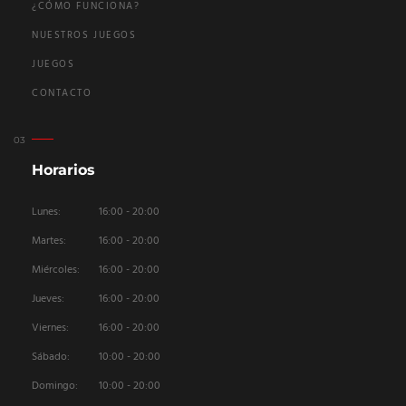
¿CÓMO FUNCIONA?
NUESTROS JUEGOS
JUEGOS
CONTACTO
Horarios
Lunes:
16:00 - 20:00
Martes:
16:00 - 20:00
Miércoles:
16:00 - 20:00
Jueves:
16:00 - 20:00
Viernes:
16:00 - 20:00
Sábado:
10:00 - 20:00
Domingo:
10:00 - 20:00