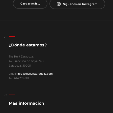
Cargar más...
Síguenos en Instagram
¿Dónde estamos?
The Hunt Zaragoza.
Av. Francisco de Goya 72, 9
Zaragoza, 50005
Email:
info@thehuntzaragoza.com
Tel: 644 753 689
Más información