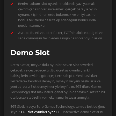
Benim tutkum, slot oyunları hakkında yazı yazmak,
çevrimiçi casinoları incelemek, gerçek parayla oyun
oynamak için önerilerde bulunmak ve en iyi casino
bonus tekliflerini nasıl talep edeceğiniz konusunda
ipuçları sunmaktır.
Avrupa Ruleti ve Joker Poker, EGT’nin akıllı estetiğini ve
sade oynanışını takip eden saygın casinolar oyunlarıdır.
Demo Slot
Retro Slotlar, meyve dolu oyunları seven Slot severleri
çekecek ve cezbedecektir. Bu ücretsiz oyunlar, farklı
bahisçilerin zevkine göre çeşitlere sahiptir. Yeni başlıkları
keşfederek kendiniz deneyin, oynayın ve yeni başlıklarla ve
yeni ücretsiz Slot deneyimleriyle keyif alın. EGT (Euro Games
Technology) slot makineleri, genel oyun deneyimini artıran bir
dizi benzersiz özellik ve mekanizma ile tasarlanmıştır.
EGT Slotları veya Euro Games Technology, tam da beklediğiniz
şeydir.
EGT slot oyunları oyna
EGT Interactive demo slotlarını