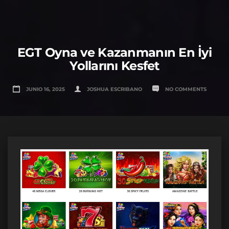
Skip
to
content
EGT Oyna ve Kazanmanın En İyi
Yollarını Kesfet
JUNIO 16, 2025
JOSHUA ESCRIBANO
NO COMMENTS