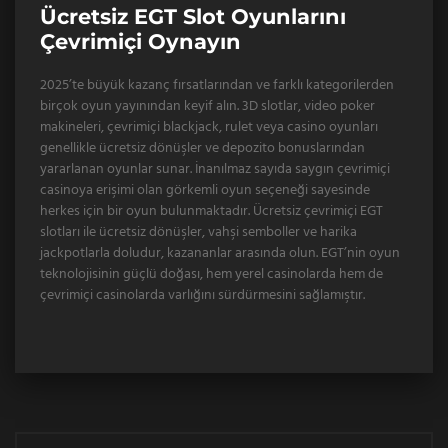
Ücretsiz EGT Slot Oyunlarını
Çevrimiçi Oynayın
2025’te büyük kazanç fırsatlarından ve farklı kategorilerden
birçok oyun yayınından keyif alın. 3D slotlar, video poker
makineleri, çevrimiçi blackjack, rulet veya casino oyunları
genellikle ücretsiz dönüşler ve depozito bonuslarından
yararlanan oyunlar sunar. İnanılmaz sayıda saygın çevrimiçi
casinoya erişimi olan görkemli oyun seçeneği sayesinde
herkes için bir oyun bulunmaktadır. Ücretsiz çevrimiçi EGT
slotları ile ücretsiz dönüşler, vahşi semboller ve harika
jackpotlarla doludur, kazananlar arasında olun. EGT’nin oyun
teknolojisinin güçlü doğası, hem yerel casinolarda hem de
çevrimiçi casinolarda varlığını sürdürmesini sağlamıştır.