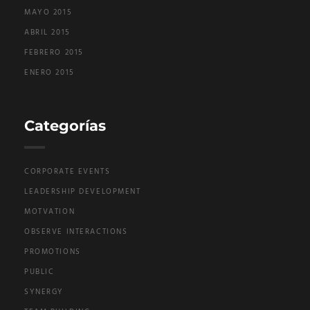
MAYO 2015
ABRIL 2015
FEBRERO 2015
ENERO 2015
Categorías
CORPORATE EVENTS
LEADERSHIP DEVELOPMENT
MOTVATION
OBSERVE INTERACTIONS
PROMOTIONS
PUBLIC
SYNERGY