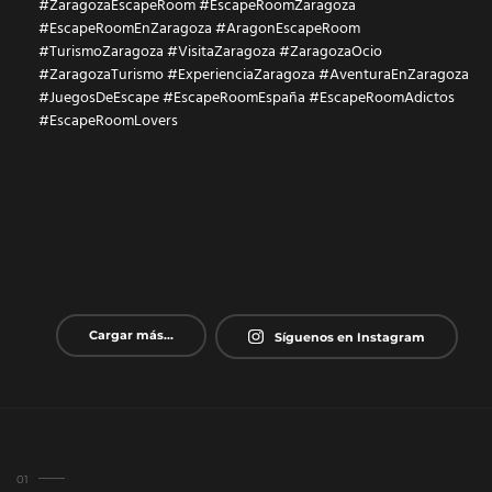
Cargar más...
Síguenos en Instagram