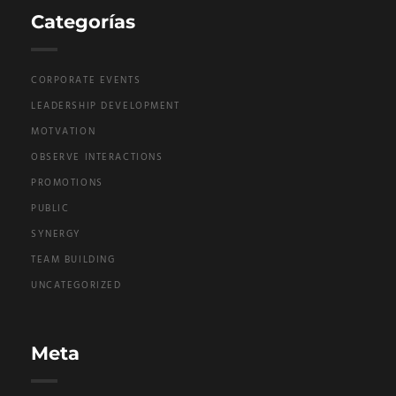
Categorías
CORPORATE EVENTS
LEADERSHIP DEVELOPMENT
MOTVATION
OBSERVE INTERACTIONS
PROMOTIONS
PUBLIC
SYNERGY
TEAM BUILDING
UNCATEGORIZED
Meta