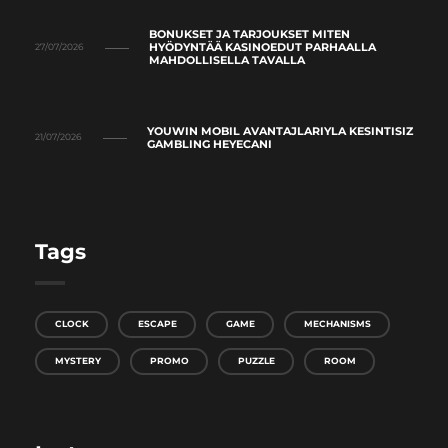
BONUKSET JA TARJOUKSET MITEN
HYÖDYNTÄÄ KASINOEDUT PARHAALLA
27/07/2026
MAHDOLLISELLA TAVALLA
YOUWIN MOBIL AVANTAJLARIYLA KESINTISIZ
21/07/2026
GAMBLING HEYECANI
Tags
CLOCK
ESCAPE
GAME
MECHANISMS
MYSTERY
PROMO
PUZZLE
ROOM