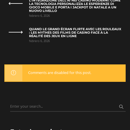
L’INTEGRAZIONE DELL’AI NEI CASINÒ MODERNI: COME
LA TECNOLOGIA PERSONALIZZA LE ESPERIENZE DI
GIOCO MOBILE E PORTA I JACKPOT DI NATALE A UN
NUOVO LIVELLO
febrero 6, 2026
QUAND LE GRAND ÉCRAN FLIRTE AVEC LES ROULEAUX
: LES MYTHES DES FILMS DE CASINO FACE À LA
RÉALITÉ DES JEUX EN LIGNE
febrero 6, 2026
Comments are disabled for this post.