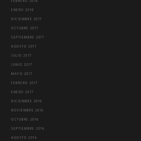
FEBRERO 2018
ENERO 2018
DICIEMBRE 2017
OCTUBRE 2017
SEPTIEMBRE 2017
AGOSTO 2017
JULIO 2017
JUNIO 2017
MAYO 2017
FEBRERO 2017
ENERO 2017
DICIEMBRE 2016
NOVIEMBRE 2016
OCTUBRE 2016
SEPTIEMBRE 2016
AGOSTO 2016