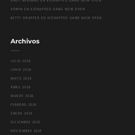
ANDY BERNARD
EN
KIDNAPPED GAME NOW OPEN
ADMIN
EN
KIDNAPPED GAME NOW OPEN
BETTY DRAPPER
EN
KIDNAPPED GAME NOW OPEN
Archivos
JULIO 2026
JUNIO 2026
MAYO 2026
ABRIL 2026
MARZO 2026
FEBRERO 2026
ENERO 2026
DICIEMBRE 2025
NOVIEMBRE 2025