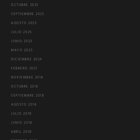
OCTUBRE 2025
SEPTIEMBRE 2025
AGOSTO 2025
JULIO 2025
JUNIO 2025
MAYO 2025
DICIEMBRE 2024
FEBRERO 2021
NOVIEMBRE 2018
OCTUBRE 2018
SEPTIEMBRE 2018
AGOSTO 2018
JULIO 2018
JUNIO 2018
ABRIL 2018