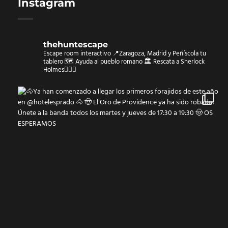
Instagram
thehuntescape
Escape room interactivo
📍Zaragoza, Madrid y Peñíscola tu
tablero 🗺
Ayuda al pueblo romano 🏛
Rescata a Sherlock
Holmes🕵🏻‍♂️