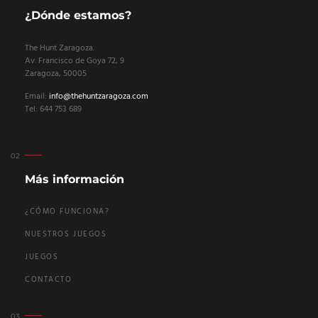
¿Dónde estamos?
The Hunt Zaragoza.
Av. Francisco de Goya 72, 9
Zaragoza, 50005
Email:
info@thehuntzaragoza.com
Tel: 644 753 689
Más información
¿CÓMO FUNCIONA?
NUESTROS JUEGOS
JUEGOS
CONTACTO