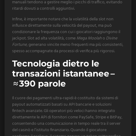
manuali tendono a gestire meglio i picchi di traffico, evitando
ritardi dovuti a controlli aggiuntivi.
Infine, è importante notare che la volatilità della slot non
influisce direttamente sulla velocità del payout, ma può
condizionare la frequenza con cui i giocatori raggiungono il
jackpot. Slot ad alta volatilità, come
Mega Moolah
o
Divine
Fortune
, generano vincite meno frequenti ma più consistenti,
spesso accompagnate da processi di verifica più rigorosi.
Tecnologia dietro le
transazioni istantanee –
≈ 390 parole
Il cuore dei pagamenti ultra‑rapidi è costituito da sistemi di
payout automatizzati basati su API bancarie e soluzioni
fintech avanzate. Gli operatori più veloci hanno integrato
direttamente le API di fornitori come PaySafe, Stripe e BitPay,
consentendo una comunicazione in tempo reale tra il server
del casinò e l’istituto finanziario. Quando il giocatore