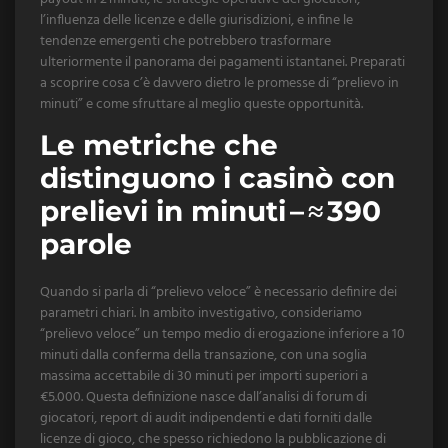
l’influenza delle licenze e delle giurisdizioni, e infine le
tendenze emergenti che potrebbero trasformare
ulteriormente il panorama dei pagamenti istantanei. Preparati
a scoprire cosa c’è davvero dietro le promesse di “prelievo in
minuti” e come sfruttare al meglio queste opportunità.
Le metriche che
distinguono i casinò con
prelievi in minuti – ≈ 390
parole
Quando si parla di “prelievo veloce” è necessario definire dei
parametri chiari. In ambito investigativo, consideriamo
“prelievo veloce” un tempo medio di erogazione inferiore a 10
minuti dalla conferma della transazione, con una soglia
massima accettabile di 30 minuti per importi superiori a
€5.000. Questa definizione nasce dall’analisi di forum di
giocatori, report di audit indipendenti e dati forniti dalle
licenze di gioco, che spesso richiedono la pubblicazione di