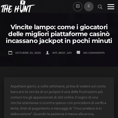
Skip
to
content
Vincite lampo: come i giocatori
delle migliori piattaforme casinò
incassano jackpot in pochi minuti
OCTUBRE 23, 2025
WP_REST_API
NO COMMENTS
Aspettare giorni, a volte settimane, prima di vedere sul conto
bancario la vincita di un jackpot è una delle frustrazioni più
comuni tra gli appassionati di slot online. Il sogno di una
vincita istantanea si scontra spesso con procedure di verifica
lente, limiti di pagamento e messaggi di “il tuo prelievo è in
elaborazione”. Quando la pazienza è messa alla prova,