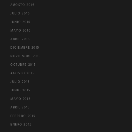
AGOSTO 2016
JULIO 2016
JUNIO 2016
MAYO 2016
ABRIL 2016
DICIEMBRE 2015
NOVIEMBRE 2015
OCTUBRE 2015
AGOSTO 2015
JULIO 2015
JUNIO 2015
MAYO 2015
ABRIL 2015
FEBRERO 2015
ENERO 2015