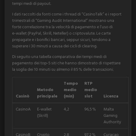
tempi medi di payout.
I dati raccolti da fonti come i thread di “CasinoTalk” e i report
trimestrali di “Gaming Audit International” mostrano una
forte correlazione tra la velocità di pagamento e l’uso di
e‑wallet (PayPal, Skrill, Neteller) o criptovalute. Le carte
prepagate e i bonifici bancari, seppur sicuri, tendono a
superare i 30 minuti a causa dei cicli di clearing.
Di seguito una tabella comparativa dei tempi medi di
pagamento dei top‑5 siti che hanno dimostrato di rispettare
la soglia dei 10 minuti su almeno il 85 % delle transazioni:
Tempo
RTP
Metodo
medio
medio
Casinò
principale
(min)
slot
Licenza
CasinoA
E‑wallet
4,2
96,5 %
Malta
(Skrill)
Gaming
Authority
CasinoB
Crypto
2,8
97,2 %
Curacao