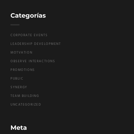
Categorías
CORPORATE EVENTS
LEADERSHIP DEVELOPMENT
MOTVATION
OBSERVE INTERACTIONS
PROMOTIONS
PUBLIC
SYNERGY
TEAM BUILDING
UNCATEGORIZED
Meta