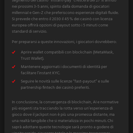
segmento dei casinò “instant‑pay” crescerà del 27 % annuo
nei prossimi 3‑5 anni, spinto dalla domanda di giocatori
millennial e Gen‑Z che preferiscono esperienze digitali fluide.
Si prevede che entro il 2030 il 45 % dei casinò con licenza
europea offrirà opzioni di payout sotto i 5 minuti come
standard di servizio.
Per prepararsi a queste innovazioni, i giocatori dovrebbero:
Aprire wallet compatibili con blockchain (MetaMask,
Trust Wallet).
Mantenere aggiornati i documenti di identità per
facilitare l’instant KYC.
Seguire le novità sulle licenze “fast‑payout” e sulle
partnership fintech dei casinò preferiti.
In conclusione, la convergenza di blockchain, AI e normative
più esigenti sta tracciando la rotta verso un’esperienza di
gioco dove il jackpot non è più una promessa distante, ma
una realtà tangibile che si materializza in pochi minuti. Chi
saprà adottare queste tecnologie sarà pronto a godere di