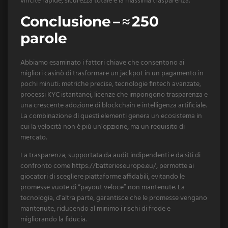
vincite rapide, sicurezza totale e la massima trasparenza.
Conclusione – ≈ 250
parole
Abbiamo esaminato i fattori chiave che consentono ai
migliori casinò di trasformare un jackpot in un pagamento in
pochi minuti: metriche precise, tecnologie fintech avanzate,
processi KYC istantanei, licenze che impongono trasparenza e
una crescente adozione di blockchain e intelligenza artificiale.
La combinazione di questi elementi genera un ecosistema in
cui la velocità non è più un’opzione, ma un requisito di
mercato.
La trasparenza, supportata da audit indipendenti e da siti di
confronto come https://batterieseurope.eu/, permette ai
giocatori di scegliere piattaforme affidabili, evitando le
promesse vuote di “payout veloce” non mantenute. La
tecnologia, d’altra parte, garantisce che le promesse vengano
mantenute, riducendo al minimo i rischi di frode e
migliorando la fiducia.