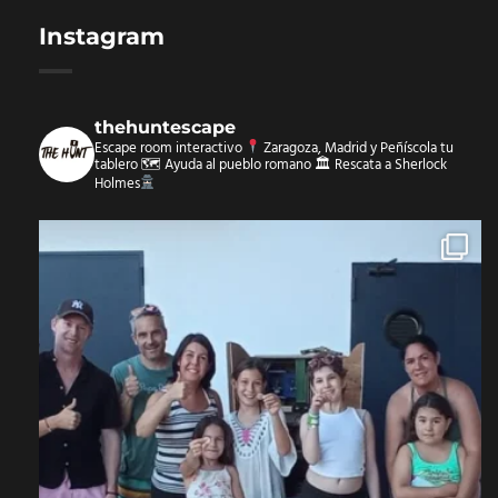
Instagram
thehuntescape
Escape room interactivo
Zaragoza, Madrid y Peñíscola tu
tablero 🗺
Ayuda al pueblo romano 🏛
Rescata a Sherlock
Holmes