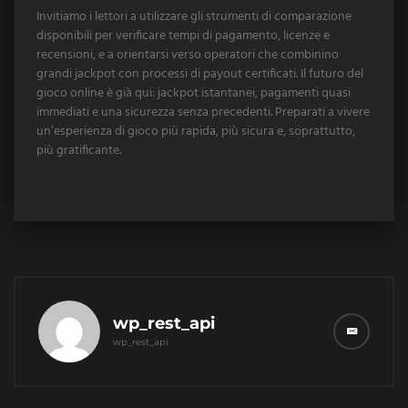
Invitiamo i lettori a utilizzare gli strumenti di comparazione
disponibili per verificare tempi di pagamento, licenze e
recensioni, e a orientarsi verso operatori che combinino
grandi jackpot con processi di payout certificati. Il futuro del
gioco online è già qui: jackpot istantanei, pagamenti quasi
immediati e una sicurezza senza precedenti. Preparati a vivere
un’esperienza di gioco più rapida, più sicura e, soprattutto,
più gratificante.
wp_rest_api
wp_rest_api