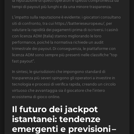
la reputazione di questi operatori è spesso compromessa da
tempi di payout più lunghi e da una minore trasparenza.
L’impatto sulla reputazione è evidente: i giocatori consultano
siti di confronto, tra cui https://batterieseurope.eu/, per
valutare la rapidità dei pagamenti prima di iscriversi. I casinò
con licenza ADM (Italia) stanno migliorando le loro
performance, poiché la normativa richiede un audit
trimestrale dei payout. Di conseguenza, le piattaforme con
licenza ADM sono sempre più presenti nelle classifiche “top
fast payout”.
In sintesi, le giurisdizioni che impongono standard di
trasparenza più severi spingono gli operatori a investire in
tecnologia e processi di verifica rapida, creando un circolo
virtuoso che avvantaggia sia il giocatore che l’intero
ecosistema di gioco online.
Il futuro dei jackpot
istantanei: tendenze
emergenti e previsioni –