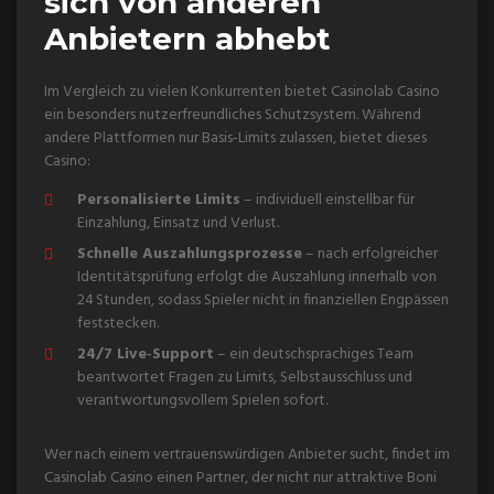
sich von anderen
Anbietern abhebt
Im Vergleich zu vielen Konkurrenten bietet Casinolab Casino
ein besonders nutzerfreundliches Schutzsystem. Während
andere Plattformen nur Basis‑Limits zulassen, bietet dieses
Casino:
Personalisierte Limits
– individuell einstellbar für
Einzahlung, Einsatz und Verlust.
Schnelle Auszahlungsprozesse
– nach erfolgreicher
Identitätsprüfung erfolgt die Auszahlung innerhalb von
24 Stunden, sodass Spieler nicht in finanziellen Engpässen
feststecken.
24/7 Live‑Support
– ein deutschsprachiges Team
beantwortet Fragen zu Limits, Selbstausschluss und
verantwortungsvollem Spielen sofort.
Wer nach einem vertrauenswürdigen Anbieter sucht, findet im
Casinolab Casino einen Partner, der nicht nur attraktive Boni