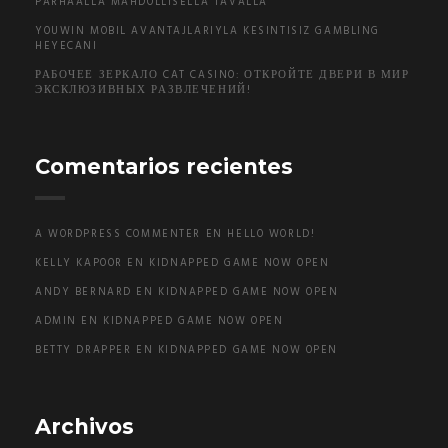
PARHAALLA MAHDOLLISELLA TAVALLA
YOUWIN MOBIL AVANTAJLARIYLA KESINTISIZ GAMBLING
HEYECANI
РАБОЧЕЕ ЗЕРКАЛО CAT CASINO: ОТКРОЙТЕ ДВЕРИ В МИР
ЭКСКЛЮЗИВНЫХ РАЗВЛЕЧЕНИЙ!
Comentarios recientes
A WORDPRESS COMMENTER
EN
HELLO WORLD!
KELLY KAPOOR
EN
KIDNAPPED GAME NOW OPEN
ANDY BERNARD
EN
KIDNAPPED GAME NOW OPEN
ADMIN
EN
KIDNAPPED GAME NOW OPEN
BETTY DRAPPER
EN
KIDNAPPED GAME NOW OPEN
Archivos