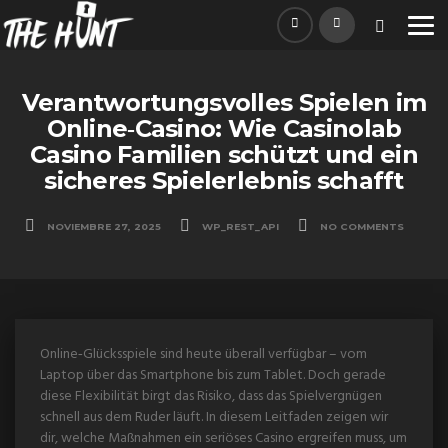
Skip
to
content
Verantwortungsvolles Spielen im
Online‑Casino: Wie Casinolab
Casino Familien schützt und ein
sicheres Spielerlebnis schafft
NOVIEMBRE 27, 2025
WP_REST_API
NO COMMENTS
Online‑Glücksspiele sind heute überall verfügbar – vom
Laptop über das Smartphone bis zum Tablet. Doch gerade
diese Flexibilität birgt das Risiko, dass das Spielvergnügen
schnell aus dem Ruder läuft. In diesem Leitfaden zeigen wir
dir, welche Maßnahmen ein seriöses Casino ergreifen muss, um