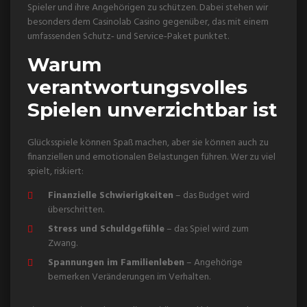
Spieler und ihre Angehörigen zu schützen. Dabei stehen wir
besonders dem Casinolab Casino gegenüber, das mit einem
umfassenden Schutz‑ und Service‑Paket punktet.
Warum
verantwortungsvolles
Spielen unverzichtbar ist
Glücksspiele können Spaß machen, aber sie können auch zu
finanziellen und emotionalen Belastungen führen. Wer zu viel
spielt, riskiert:
Finanzielle Schwierigkeiten
– das Budget wird
überschritten.
Stress und Schuldgefühle
– das Spiel wird zum
Zwang.
Spannungen im Familienleben
– Angehörige
bemerken Veränderungen im Verhalten.