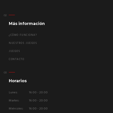
Más información
¿CÓMO FUNCIONA?
NUESTROS JUEGOS
JUEGOS
CONTACTO
Horarios
Lunes:
16:00 - 20:00
Martes:
16:00 - 20:00
Miércoles:
16:00 - 20:00