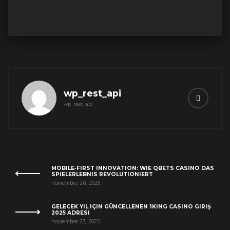
wp_rest_api
wp_rest_api
MOBILE‑FIRST INNOVATION: WIE QBETS CASINO DAS
SPIELERLEBNIS REVOLUTIONIERT
noviembre 26, 2025
GELECEK YIL IÇIN GÜNCELLENEN 1KING CASINO GIRIŞ
2025 ADRESI
noviembre 27, 2025