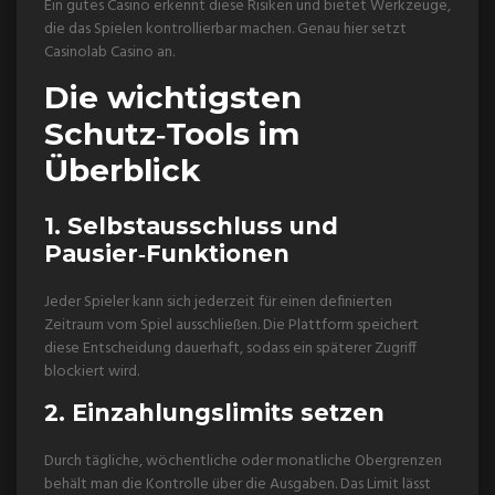
Ein gutes Casino erkennt diese Risiken und bietet Werkzeuge,
die das Spielen kontrollierbar machen. Genau hier setzt
Casinolab Casino an.
Die wichtigsten
Schutz‑Tools im
Überblick
1. Selbstausschluss und
Pausier‑Funktionen
Jeder Spieler kann sich jederzeit für einen definierten
Zeitraum vom Spiel ausschließen. Die Plattform speichert
diese Entscheidung dauerhaft, sodass ein späterer Zugriff
blockiert wird.
2. Einzahlungslimits setzen
Durch tägliche, wöchentliche oder monatliche Obergrenzen
behält man die Kontrolle über die Ausgaben. Das Limit lässt