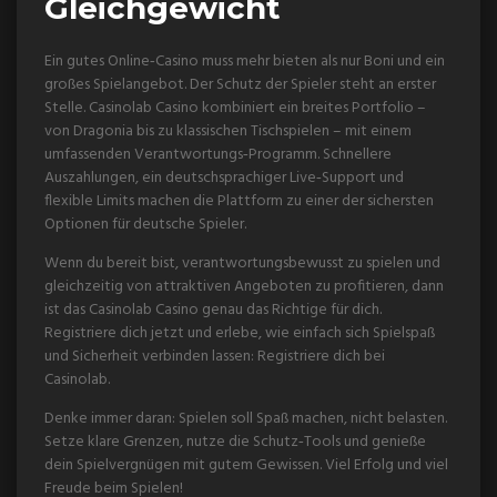
Gleichgewicht
Ein gutes Online‑Casino muss mehr bieten als nur Boni und ein
großes Spielangebot. Der Schutz der Spieler steht an erster
Stelle. Casinolab Casino kombiniert ein breites Portfolio –
von Dragonia bis zu klassischen Tischspielen – mit einem
umfassenden Verantwortungs‑Programm. Schnellere
Auszahlungen, ein deutschsprachiger Live‑Support und
flexible Limits machen die Plattform zu einer der sichersten
Optionen für deutsche Spieler.
Wenn du bereit bist, verantwortungsbewusst zu spielen und
gleichzeitig von attraktiven Angeboten zu profitieren, dann
ist das Casinolab Casino genau das Richtige für dich.
Registriere dich jetzt und erlebe, wie einfach sich Spielspaß
und Sicherheit verbinden lassen: Registriere dich bei
Casinolab.
Denke immer daran: Spielen soll Spaß machen, nicht belasten.
Setze klare Grenzen, nutze die Schutz‑Tools und genieße
dein Spielvergnügen mit gutem Gewissen. Viel Erfolg und viel
Freude beim Spielen!