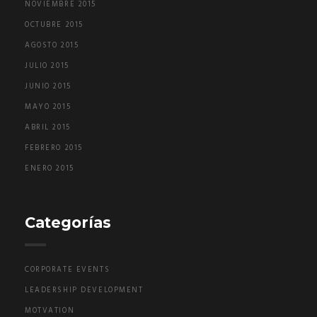
NOVIEMBRE 2015
OCTUBRE 2015
AGOSTO 2015
JULIO 2015
JUNIO 2015
MAYO 2015
ABRIL 2015
FEBRERO 2015
ENERO 2015
Categorías
CORPORATE EVENTS
LEADERSHIP DEVELOPMENT
MOTVATION