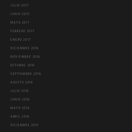
JULIO 2017
JUNIO 2017
MAYO 2017
FEBRERO 2017
ENERO 2017
DICIEMBRE 2016
NOVIEMBRE 2016
OCTUBRE 2016
SEPTIEMBRE 2016
AGOSTO 2016
JULIO 2016
JUNIO 2016
MAYO 2016
ABRIL 2016
DICIEMBRE 2015