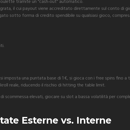
la roulette tramite un “cash‑out” automatico.
ntegrata, il cui payout viene accreditato direttamente sul conto di gi
gato sotto forma di credito spendibile su qualsiasi gioco, compresa
ti.
 si imposta una puntata base di 1 €, si gioca con i free spins fino a 
l reale, riducendo il rischio di hitting the table limit.
ti di scommessa elevati, giocare su slot a bassa volatilità per compl
ntate Esterne vs. Interne