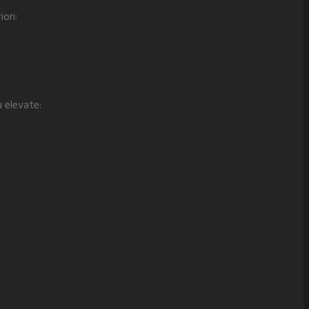
iori:
ù elevate: