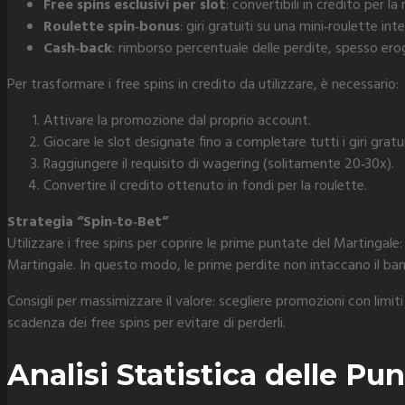
Free spins esclusivi per slot
: convertibili in credito per 
Roulette spin‑bonus
: giri gratuiti su una mini‑roulette i
Cash‑back
: rimborso percentuale delle perdite, spesso ero
Per trasformare i free spins in credito da utilizzare, è necessario:
Attivare la promozione dal proprio account.
Giocare le slot designate fino a completare tutti i giri gratui
Raggiungere il requisito di wagering (solitamente 20‑30x).
Convertire il credito ottenuto in fondi per la roulette.
Strategia “Spin‑to‑Bet”
Utilizzare i free spins per coprire le prime puntate del Martingale:
Martingale. In questo modo, le prime perdite non intaccano il bankrol
Consigli per massimizzare il valore: scegliere promozioni con limi
scadenza dei free spins per evitare di perderli.
Analisi Statistica delle Pu