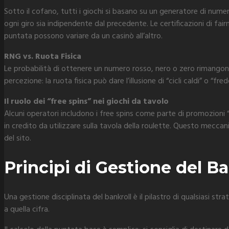
Sotto il cofano, tutti i giochi si basano su un generatore di num
ogni giro sia indipendente dal precedente. Le certificazioni di fairn
puntata possono variare da un casinò all’altro.
RNG vs. Ruota Fisica
Le probabilità di ottenere un numero rosso, nero o zero rimangono 
percezione: la ruota fisica può dare l’illusione di “cicli caldi” o “
Il ruolo dei “free spins” nei giochi da tavolo
Alcuni operatori includono i free spins come parte di promozioni “ro
in credito da utilizzare sulla tavola della roulette. Questo mecc
del sito.
Principi di Gestione del Ba
Una gestione disciplinata del bankroll è il pilastro di qualsiasi s
a quella cifra.