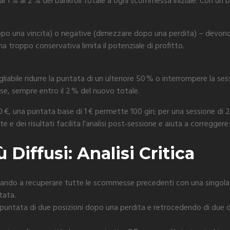
dal 1 % al 2 % del bankroll totale a ogni scommessa iniziale. Con un 
po una vincita) o negative (dimezzare dopo una perdita) – devono e
 troppo conservativa limita il potenziale di profitto.
liabile ridurre la puntata di un ulteriore 50 % o interrompere la sessi
e, sempre entro il 2 % del nuovo totale.
0 €, una puntata base di 1 € permette 100 giri; per una sessione di 
e dei risultati facilita l’analisi post‑sessione e aiuta a correggere 
Diffusi: Analisi Critica
ando a recuperare tutte le scommesse precedenti con una singola vi
tata.
 puntata di due posizioni dopo una perdita e retrocedendo di due 