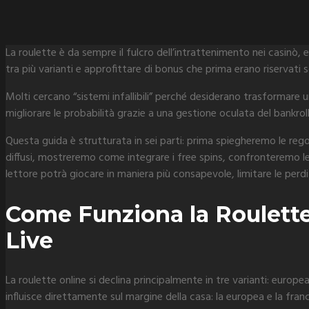
La roulette è da sempre il fulcro dell’intrattenimento nei casinò,
tra più varianti e approfittare di bonus che prima erano riservati sol
Molti cercano “sistemi infallibili” perché desiderano trasformare un
migliorare le probabilità grazie a una gestione oculata del bankroll
Questa guida è strutturata in sei parti: prima spiegheremo le regol
diffusi, mostreremo come integrare i free spins, confronteremo le 
lettore potrà giocare in maniera più consapevole, limitare le perdi
Come Funziona la Roulette 
Live
La roulette online si declina principalmente in tre varianti: europ
influisce direttamente sul margine della casa: la europea e la fr