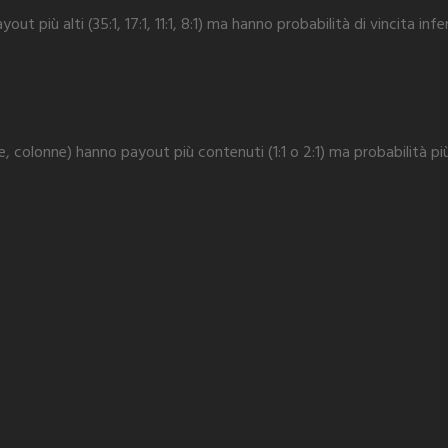
ut più alti (35:1, 17:1, 11:1, 8:1) ma hanno probabilità di vincita infer
e, colonne) hanno payout più contenuti (1:1 o 2:1) ma probabilità pi
.