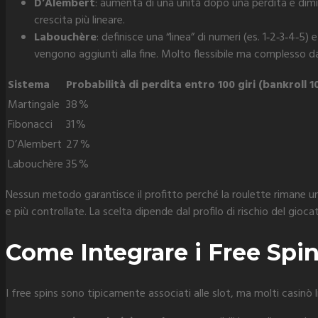
D’Alembert
: aumenta di una unità dopo una perdita e dimin
crescita più lineare.
Labouchère
: definisce una “linea” di numeri (es. 1‑2‑3‑4
vengono aggiunti alla fine. Molto flessibile ma complesso da
Sistema
Probabilità di perdita entro 100 giri (bankroll 1
Martingale
38 %
Fibonacci
31 %
D’Alembert
27 %
Labouchère
35 %
Nessun metodo garantisce il profitto perché la roulette rimane un
e più controllate. La scelta dipende dal profilo di rischio del gioca
Come Integrare i Free Spin
I free spins sono tipicamente associati alle slot, ma molti casinò