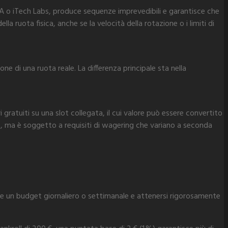
RA o iTech Labs, produce sequenze imprevedibili e garantisce che
la ruota fisica, anche se la velocità della rotazione o i limiti di
e di una ruota reale. La differenza principale sta nella
 gratuiti su una slot collegata, il cui valore può essere convertito
le, ma è soggetto a requisiti di wagering che variano a seconda
ilire un budget giornaliero o settimanale e attenersi rigorosamente