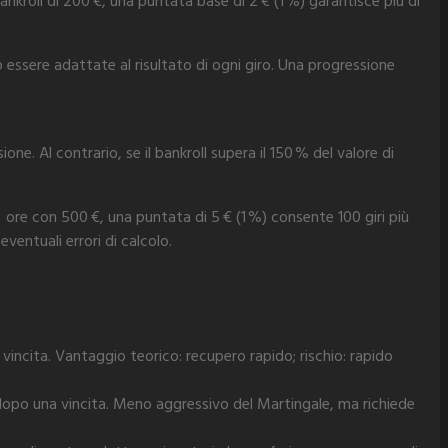
bankroll di 200 €, una puntata base di 2 € (1 %) garantisce più di
ssere adattate al risultato di ogni giro. Una progressione
one. Al contrario, se il bankroll supera il 150 % del valore di
2 ore con 500 €, una puntata di 5 € (1 %) consente 100 giri più
eventuali errori di calcolo.
ncita. Vantaggio teorico: recupero rapido; rischio: rapido
dopo una vincita. Meno aggressivo del Martingale, ma richiede