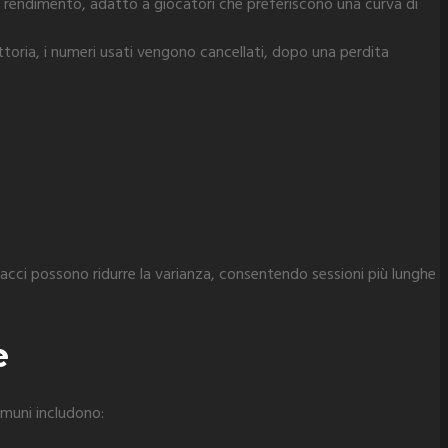
o e rendimento, adatto a giocatori che preferiscono una curva di
ttoria, i numeri usati vengono cancellati, dopo una perdita
nacci possono ridurre la varianza, consentendo sessioni più lunghe
e
omuni includono: