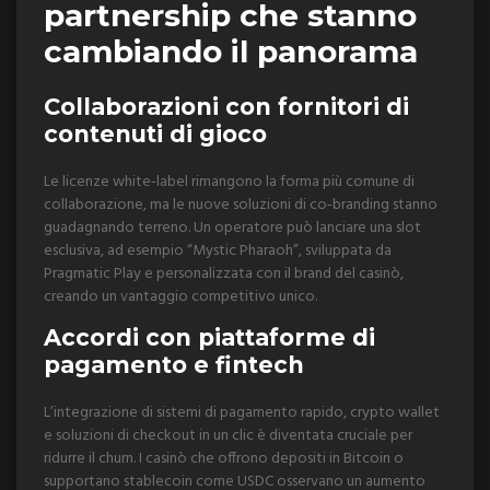
partnership che stanno
cambiando il panorama
Collaborazioni con fornitori di
contenuti di gioco
Le licenze white‑label rimangono la forma più comune di
collaborazione, ma le nuove soluzioni di co‑branding stanno
guadagnando terreno. Un operatore può lanciare una slot
esclusiva, ad esempio “Mystic Pharaoh”, sviluppata da
Pragmatic Play e personalizzata con il brand del casinò,
creando un vantaggio competitivo unico.
Accordi con piattaforme di
pagamento e fintech
L’integrazione di sistemi di pagamento rapido, crypto wallet
e soluzioni di checkout in un clic è diventata cruciale per
ridurre il churn. I casinò che offrono depositi in Bitcoin o
supportano stablecoin come USDC osservano un aumento