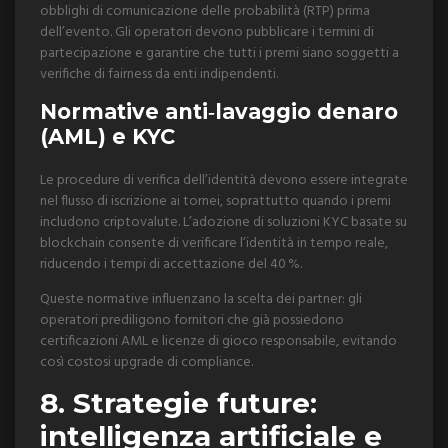
obblighi di comunicazione delle probabilità (RTP) prima
dell’evento. Gli operatori devono pubblicare i termini di
partecipazione e garantire che tutti i premi siano soggetti a
verifiche di fairness da enti indipendenti.
Normative anti‑lavaggio denaro
(AML) e KYC
Le procedure di verifica dell’identità devono essere integrate
nel flusso di iscrizione ai tornei, soprattutto quando i premi
includono criptovalute. L’adozione di soluzioni KYC basate su
blockchain consente di verificare l’identità in tempo reale,
riducendo i tempi di accettazione del 40 %.
Queste normative influenzano la scelta dei partner: gli
operatori prediligono fornitori che già possiedono
certificazioni AML e licenze di gioco responsabile, evitando
così costosi upgrade di compliance.
8. Strategie future:
intelligenza artificiale e