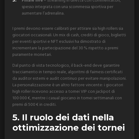
Finale live
– streaming in diretta con commentatori,
spesso integrata con una scommessa sportiva per
aumentare l’adrenalina.
I premi devono essere calibrati per attirare sia high rollers sia
giocatori occasionali. Un mix di cash, crediti di gioco, biglietti
per eventi sportivi e NFT esclusivi ha dimostrato di
incrementare la partecipazione del 30 % rispetto a premi
puramente monetari.
Dal punto di vista tecnologico, il back‑end deve garantire
tracciamento in tempo reale, algoritmi di fairness certificati
da auditor esterni e audit continuo per evitare manipolazioni.
La personalizzazione è un altro fattore vincente: i giocatori
high roller ricevono accesso a tornei VIP con jackpot di
100 000 €, mentre i casual giocano in tornei settimanali con
premi di 500 € in crediti.
5. Il ruolo dei dati nella
ottimizzazione dei tornei