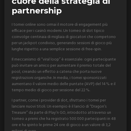
cuore della strategia di
partnership
I tornei online sono ormai il motore di engagement più
efficace per i casinò moderni. Un torneo di slot tipico
coinvolge centinaia di migliaia di giocatori che competono
per un jackpot condiviso, generando sessioni di gioco più
lunghe rispetto a una semplice sessione di free‑spin.
Il meccanismo di “viral loop” è essenziale: ogni partecipante
può invitare un amico per aumentare il premio totale del
pool, creando un effetto a catena che porta nuove
registrazioni organiche. In media, i tornei sponsorizzati
aumentano il valore medio delle puntate (AVP) del 14 % e il
tempo medio di gioco per sessione del 22 %.
I partner, come i provider di slot, sfruttano i tornei per
lanciare nuovi titoli. Un esempio è il lancio di “Dragon’s
Treasure” da parte di Play’n GO, introdotto attraverso un
torneo a premi che ha registrato 500 000 partecipanti in 48
ore e ha spinto le prime 24 ore di gioco a un valore di 3,2