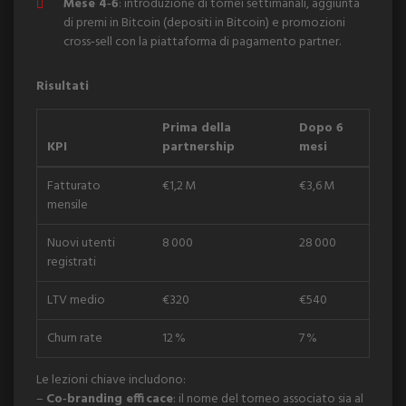
Mese 4‑6
: introduzione di tornei settimanali, aggiunta
di premi in Bitcoin (depositi in Bitcoin) e promozioni
cross‑sell con la piattaforma di pagamento partner.
Risultati
Prima della
Dopo 6
KPI
partnership
mesi
Fatturato
€1,2 M
€3,6 M
mensile
Nuovi utenti
8 000
28 000
registrati
LTV medio
€320
€540
Churn rate
12 %
7 %
Le lezioni chiave includono:
–
Co‑branding efficace
: il nome del torneo associato sia al