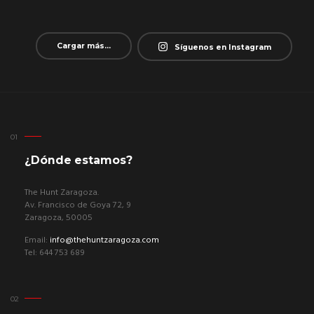
Cargar más...
Síguenos en Instagram
¿Dónde estamos?
The Hunt Zaragoza.
Av. Francisco de Goya 72, 9
Zaragoza, 50005
Email:
info@thehuntzaragoza.com
Tel: 644 753 689