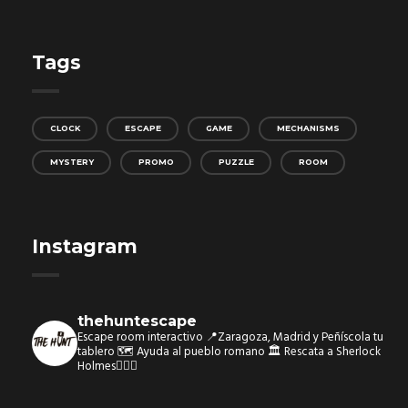
Tags
CLOCK
ESCAPE
GAME
MECHANISMS
MYSTERY
PROMO
PUZZLE
ROOM
Instagram
thehuntescape
Escape room interactivo
📍Zaragoza, Madrid y Peñíscola tu
tablero 🗺
Ayuda al pueblo romano 🏛
Rescata a Sherlock
Holmes🕵🏻‍♂️