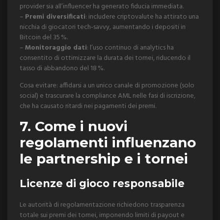
provider sia all’influencer ha generato fiducia immediata.
–
Premi diversificati
: includere criptovalute ha attirato una
nicchia di giocatori tech‑savvy, aumentando i depositi in
Bitcoin del 35 %.
–
Monitoraggio dati
: l’uso continuo di analytics ha
consentito di ottimizzare la durata dei tornei, riducendo il
tasso di abbandono del 18 %.
Cosa evitare: affidarsi a un unico canale di promozione (solo
social) e trascurare la compliance AML nelle fasi di iscrizione,
che ha causato ritardi nei pagamenti dei premi.
7. Come i nuovi
regolamenti influenzano
le partnership e i tornei
Licenze di gioco responsabile
Le autorità di regolamentazione richiedono trasparenza
totale sui premi dei tornei, imponendo limiti di payout e