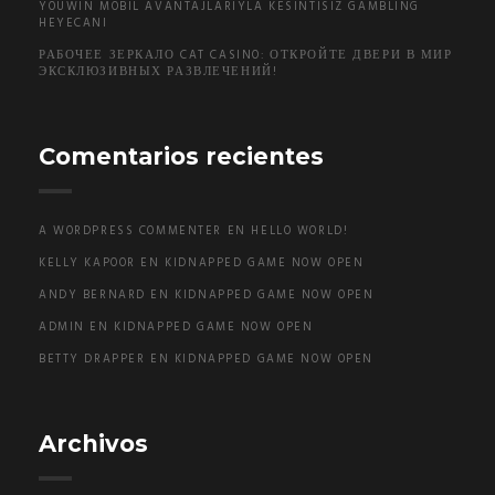
YOUWIN MOBIL AVANTAJLARIYLA KESINTISIZ GAMBLING
HEYECANI
РАБОЧЕЕ ЗЕРКАЛО CAT CASINO: ОТКРОЙТЕ ДВЕРИ В МИР
ЭКСКЛЮЗИВНЫХ РАЗВЛЕЧЕНИЙ!
Comentarios recientes
A WORDPRESS COMMENTER
EN
HELLO WORLD!
KELLY KAPOOR
EN
KIDNAPPED GAME NOW OPEN
ANDY BERNARD
EN
KIDNAPPED GAME NOW OPEN
ADMIN
EN
KIDNAPPED GAME NOW OPEN
BETTY DRAPPER
EN
KIDNAPPED GAME NOW OPEN
Archivos