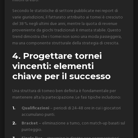
milioni di euro.
Secondo le statistiche di settore pubblicate nei report di
varie giurisdizioni, il fatturato attribuito ai tornei è cresciuto
del 38 % negli ultimi due anni, mentre la quota di revenue
proveniente da giochi tradizionali è rimasta stabile. Questo
trend dimostra che i tornei non sono una moda passeggera,
ma una componente strutturale della strategia di crescita.
4. Progettare tornei
vincenti: elementi
chiave per il successo
Una struttura di torneo ben definita è fondamentale per
mantenere alta la partecipazione. Le fasi tipiche includono:
Qualificazioni
– periodi di 24‑48 ore in cui i giocatori
accumulano punti.
Bracket
– eliminazione a turno, con match‑up basati sul
punteggio.