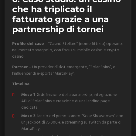
che ha triplicato il
fatturato grazie a una
partnership di tornei
Profilo del caso
– “Casinò Stellare” (nome fittizio) operante
nel mercato spagnolo, con focus su mobile casino e crypto
casino.
Partner
– Un provider di slot emergente, “Solar Spins”, e
l’influencer di e‑sports “MartaPlay”.
Timeline
Mese 1‑2
: definizione della partnership, integrazione
API di Solar Spins e creazione di una landing page
dedicata.
Mese 3
: lancio del primo torneo “Solar Showdown” con
un jackpot di 75 000 € e streaming su Twitch da parte di
MartaPlay.