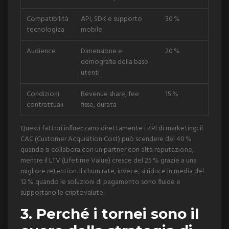
Compatibilità
API, SDK e supporto
30 %
tecnologica
mobile
Audience
Dimensione e
20 %
demografia della base
utenti
Condizioni
Revenue share, fee
15 %
contrattuali
fisse, durata
Questi fattori influenzano direttamente i KPI di marketing: il
CAC (Customer Acquisition Cost) può scendere del 40 %
quando si collabora con un partner con alta reputazione,
mentre il LTV (Lifetime Value) cresce del 25 % grazie a una
migliore retention. Il churn rate, invece, si riduce in media del
12 % quando le soluzioni di pagamento sono fluide e
supportano le criptovalute.
3. Perché i tornei sono il