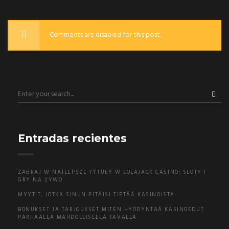
Comments are disabled for this post.
Entradas recientes
ZAGRAJ W NAJLEPSZE TYTUŁY W LOLAJACK CASINO: SLOTY I
GRY NA ŻYWO
MYYTIT, JOTKA SINUN PITÄISI TIETÄÄ KASINOISTA
BONUKSET JA TARJOUKSET MITEN HYÖDYNTÄÄ KASINOEDUT
PARHAALLA MAHDOLLISELLA TAVALLA