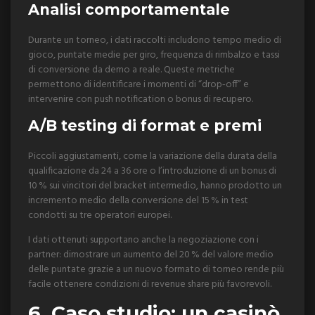
Analisi comportamentale
Durante un torneo, i dati raccolti includono tempo medio di
gioco, puntate medie per giro, frequenza di rimbalzo e tassi
di conversione da demo a reale. Queste metriche
permettono di identificare i momenti di “drop‑off” e
intervenire con push notification o bonus di recupero.
A/B testing di format e premi
Piccoli aggiustamenti, come la variazione della durata della
qualificazione da 24 a 36 ore o l’introduzione di un bonus di
10 % sui vincitori del bracket intermedio, hanno prodotto un
incremento medio della conversione del 15 % in test
condotti su tre operatori europei.
I dati ottenuti supportano anche la negoziazione con i
partner: dimostrare un aumento del 20 % del valore medio
delle puntate grazie a un nuovo formato di torneo rende più
facile ottenere condizioni di revenue share più favorevoli.
6. Caso studio: un casinò