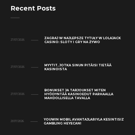
Recent Posts
ZAGRAJ W NAJLEPSZE TYTUŁY W LOLAJACK
27/07/2026
CASINO: SLOTY I GRY NA ŻYWO
MYYTIT, JOTKA SINUN PITÄISI TIETÄÄ
27/07/2026
KASINOISTA
BONUKSET JA TARJOUKSET MITEN
HYÖDYNTÄÄ KASINOEDUT PARHAALLA
27/07/2026
MAHDOLLISELLA TAVALLA
YOUWIN MOBIL AVANTAJLARIYLA KESINTISIZ
21/07/2026
GAMBLING HEYECANI