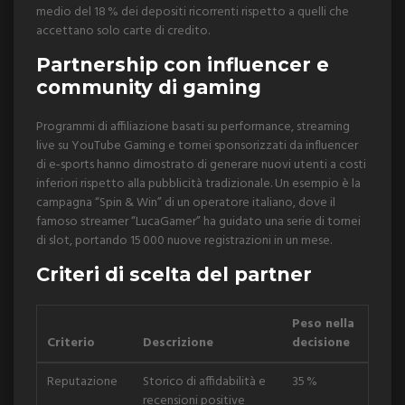
medio del 18 % dei depositi ricorrenti rispetto a quelli che
accettano solo carte di credito.
Partnership con influencer e
community di gaming
Programmi di affiliazione basati su performance, streaming
live su YouTube Gaming e tornei sponsorizzati da influencer
di e‑sports hanno dimostrato di generare nuovi utenti a costi
inferiori rispetto alla pubblicità tradizionale. Un esempio è la
campagna “Spin & Win” di un operatore italiano, dove il
famoso streamer “LucaGamer” ha guidato una serie di tornei
di slot, portando 15 000 nuove registrazioni in un mese.
Criteri di scelta del partner
Peso nella
Criterio
Descrizione
decisione
Reputazione
Storico di affidabilità e
35 %
recensioni positive