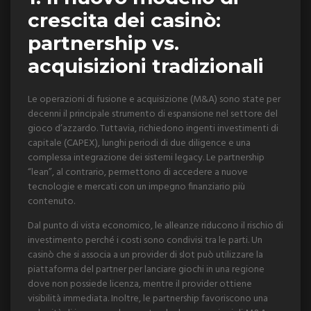
crescita dei casinò:
partnership vs.
acquisizioni tradizionali
Le operazioni di fusione e acquisizione (M&A) sono state per
decenni il principale strumento di espansione nel settore del
gioco d’azzardo. Tuttavia, richiedono ingenti investimenti di
capitale (CAPEX), lunghi periodi di due diligence e una
complessa integrazione dei sistemi legacy. Le partnership
“lean”, al contrario, permettono di accedere a nuove
tecnologie e mercati con un impegno finanziario più
contenuto.
Dal punto di vista economico, le alleanze riducono il rischio di
investimento perché i costi sono condivisi tra le parti. Un
casinò che si associa a un provider di slot può utilizzare la
piattaforma del partner per lanciare giochi in una regione
dove non possiede licenza, mentre il provider ottiene
visibilità immediata. Inoltre, le partnership favoriscono una