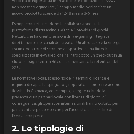
velocità di ingresso sul mercato che le operazioni di M&A
non possono eguagliare; il tempo medio per lanciare un
nuovo prodotto scende da 12‑18 mesi a 3‑6 mesi.
Esempi concreti includono la collaborazione tra la
piattaforma di streaming Twitch e il provider di giochi
NetEnt, che ha creato sessioni di live‑gaming integrate
direttamente nei canali dei creator. Un altro caso è la sinergia
tra un operatore di scommesse sportive e una fintech
specializzata in e‑wallet, che ha introdotto un checkout in un
clic per i pagamenti in Bitcoin, aumentando la retention del
22 %.
Le normative locali, spesso rigide in termini di licenze e
requisiti di capitale, spingono gli operatori a preferire accordi
flessibili. In Giamaica, ad esempio, la legge richiede la
presenza di un partner locale con licenza di gioco; di
conseguenza, gli operatori internazionali hanno optato per
joint venture piuttosto che per l’acquisto di un rischio di
licenza completo.
2. Le tipologie di