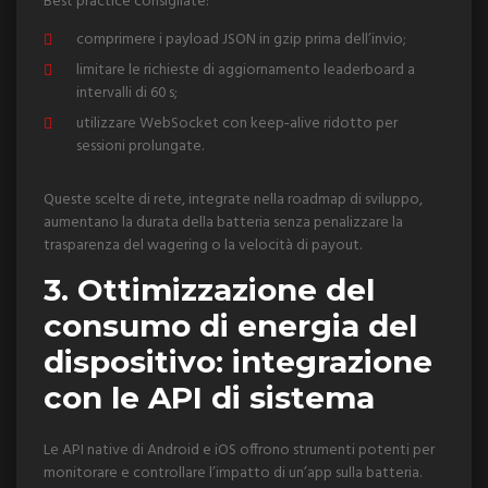
Best practice consigliate:
comprimere i payload JSON in gzip prima dell’invio;
limitare le richieste di aggiornamento leaderboard a
intervalli di 60 s;
utilizzare WebSocket con keep‑alive ridotto per
sessioni prolungate.
Queste scelte di rete, integrate nella roadmap di sviluppo,
aumentano la durata della batteria senza penalizzare la
trasparenza del wagering o la velocità di payout.
3. Ottimizzazione del
consumo di energia del
dispositivo: integrazione
con le API di sistema
Le API native di Android e iOS offrono strumenti potenti per
monitorare e controllare l’impatto di un’app sulla batteria.