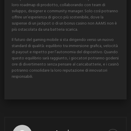
loro roadmap di prodotto, collaborando con team di
sviluppo, designer e community manager. Solo così potranno
offrire un’esperienza di gioco più sostenibile, dove la
suspense di un jackpot o di un bonus casino non AAMS non è
più ostacolata da una batteria scarica.
Il futuro del gaming mobile si sta dirigendo verso un nuovo
standard di qualità: equilibrio tra immersione grafica, velocità
di payout e rispetto per l’autonomia del dispositivo. Quando
questo equilibrio sarà raggiunto, i giocatori potranno godersi
ore di divertimento senza pensare al caricabatterie, e i casinò
potranno consolidare la loro reputazione di innovatori
responsabili.