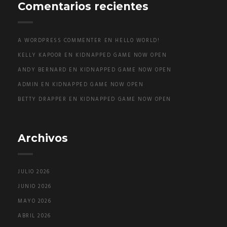
Comentarios recientes
A WORDPRESS COMMENTER
EN
HELLO WORLD!
KELLY KAPOOR
EN
KIDNAPPED GAME NOW OPEN
ANDY BERNARD
EN
KIDNAPPED GAME NOW OPEN
ADMIN
EN
KIDNAPPED GAME NOW OPEN
BETTY DRAPPER
EN
KIDNAPPED GAME NOW OPEN
Archivos
JULIO 2026
JUNIO 2026
MAYO 2026
ABRIL 2026