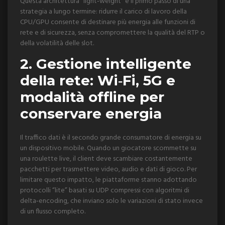
Questa architettura “light‑weight” è il primo passo di una
strategia a lungo termine: ridurre il carico di lavoro della
CPU/GPU consente di destinare più energia alle funzioni di
rete e di sicurezza, senza compromettere la qualità del RTP o
della volatilità delle slot.
2. Gestione intelligente
della rete: Wi‑Fi, 5G e
modalità offline per
conservare energia
Il traffico dati è il secondo grande consumatore di energia su
un dispositivo mobile. Quando un giocatore scommette su
una roulette live, il client deve scambiare costantemente
pacchetti per trasmettere video, audio e dati di gioco. Per
limitare questo impatto, le piattaforme stanno adottando
protocolli “lite” basati su UDP compressi con algoritmi di
delta‑encoding, che inviano solo le variazioni di stato invece
di un flusso completo.