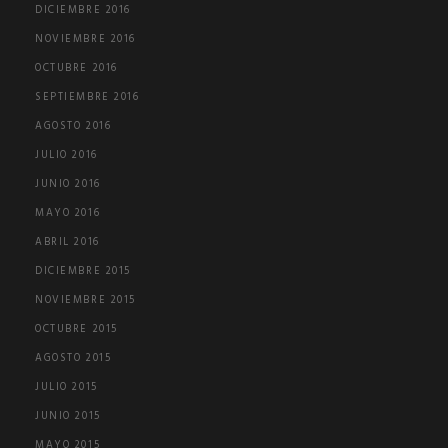
DICIEMBRE 2016
NOVIEMBRE 2016
OCTUBRE 2016
SEPTIEMBRE 2016
AGOSTO 2016
JULIO 2016
JUNIO 2016
MAYO 2016
ABRIL 2016
DICIEMBRE 2015
NOVIEMBRE 2015
OCTUBRE 2015
AGOSTO 2015
JULIO 2015
JUNIO 2015
MAYO 2015