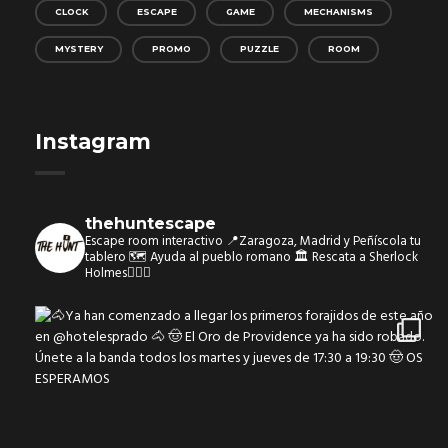
CLOCK
ESCAPE
GAME
MECHANISMS
MYSTERY
PROMO
PUZZLE
ROOM
Instagram
thehuntescape
Escape room interactivo
📍Zaragoza, Madrid y Peñíscola tu
tablero 🗺
Ayuda al pueblo romano 🏛
Rescata a Sherlock
Holmes🕵🏻‍♂️