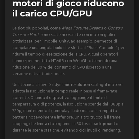
motori di gioco riducono
il carico CPU/GPU
Le slot più popolari, come
Mega Fortune Dreams
o
Gonzo’s
Treasure Hunt
, sono state ricostruite con motori grafici
ottimizzati per il mobile. Unity, ad esempio, permette di
compilare una singola build che sfrutta il “Burst Compiler” per
ridurre il tempo di esecuzione della CPU. Alcuni operatori
hanno sperimentato HTML5 con WebGL, ottenendo una
riduzione del 30 % del consumo di GPU rispetto a una
versione nativa tradizionale.
Una tecnica chiave è il dynamic resolution scaling: il motore
adatta la risoluzione in tempo reale in base al frame‑rate
corrente. Quando il dispositivo raggiunge il limite di
temperatura o di potenza, la risoluzione scende dal 1080p al
720p, mantenendo il gameplay fluido ma con un impatto
batteria notevolmente inferiore. Un altro trucco è il frame
capping, che limita i fotogrammi a 30 fps in background o
durante le scene statiche, evitando cicli inutili di rendering.