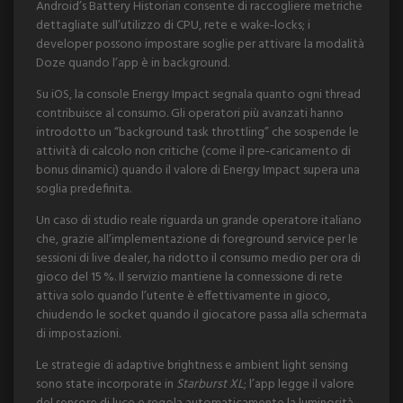
Android’s Battery Historian consente di raccogliere metriche
dettagliate sull’utilizzo di CPU, rete e wake‑locks; i
developer possono impostare soglie per attivare la modalità
Doze quando l’app è in background.
Su iOS, la console Energy Impact segnala quanto ogni thread
contribuisce al consumo. Gli operatori più avanzati hanno
introdotto un “background task throttling” che sospende le
attività di calcolo non critiche (come il pre‑caricamento di
bonus dinamici) quando il valore di Energy Impact supera una
soglia predefinita.
Un caso di studio reale riguarda un grande operatore italiano
che, grazie all’implementazione di foreground service per le
sessioni di live dealer, ha ridotto il consumo medio per ora di
gioco del 15 %. Il servizio mantiene la connessione di rete
attiva solo quando l’utente è effettivamente in gioco,
chiudendo le socket quando il giocatore passa alla schermata
di impostazioni.
Le strategie di adaptive brightness e ambient light sensing
sono state incorporate in
Starburst XL
; l’app legge il valore