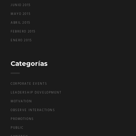
JUNIO 2015
MAYO 2015
ABRIL 2015
FEBRERO 2015
ENERO 2015
Categorías
CORPORATE EVENTS
LEADERSHIP DEVELOPMENT
MOTVATION
OBSERVE INTERACTIONS
PROMOTIONS
PUBLIC