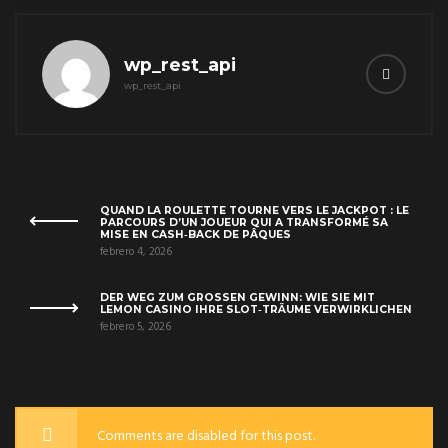
wp_rest_api
wp_rest_api
QUAND LA ROULETTE TOURNE VERS LE JACKPOT : LE
PARCOURS D’UN JOUEUR QUI A TRANSFORMÉ SA
MISE EN CASH‑BACK DE PÂQUES
febrero 4, 2026
DER WEG ZUM GROSSEN GEWINN: WIE SIE MIT L
EMON CASINO IHRE SLOT‑TRÄUME VERWIRKLICHEN
febrero 5, 2026
Comments are disabled for this post.