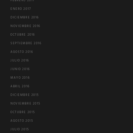
FEBRERO 2017
ENERO 2017
DICIEMBRE 2016
NOVIEMBRE 2016
OCTUBRE 2016
SEPTIEMBRE 2016
AGOSTO 2016
JULIO 2016
JUNIO 2016
MAYO 2016
ABRIL 2016
DICIEMBRE 2015
NOVIEMBRE 2015
OCTUBRE 2015
AGOSTO 2015
JULIO 2015