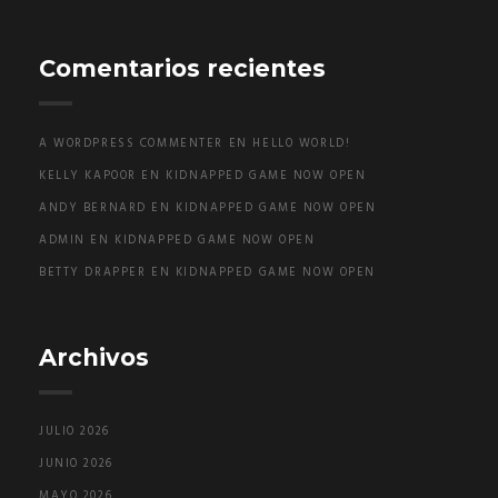
Comentarios recientes
A WORDPRESS COMMENTER
EN
HELLO WORLD!
KELLY KAPOOR
EN
KIDNAPPED GAME NOW OPEN
ANDY BERNARD
EN
KIDNAPPED GAME NOW OPEN
ADMIN
EN
KIDNAPPED GAME NOW OPEN
BETTY DRAPPER
EN
KIDNAPPED GAME NOW OPEN
Archivos
JULIO 2026
JUNIO 2026
MAYO 2026