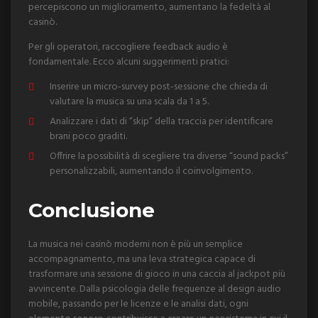
percepiscono un miglioramento, aumentano la fedeltà al
casinò.
Per gli operatori, raccogliere feedback audio è
fondamentale. Ecco alcuni suggerimenti pratici:
Inserire un micro‑survey post‑sessione che chieda di
valutare la musica su una scala da 1 a 5.
Analizzare i dati di “skip” della traccia per identificare
brani poco graditi.
Offrire la possibilità di scegliere tra diverse “sound packs”
personalizzabili, aumentando il coinvolgimento.
Conclusione
La musica nei casinò moderni non è più un semplice
accompagnamento, ma una leva strategica capace di
trasformare una sessione di gioco in una caccia al jackpot più
avvincente. Dalla psicologia delle frequenze al design audio
mobile, passando per le licenze e le analisi dati, ogni