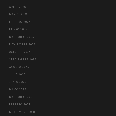
ABRIL 2026
MARZO 2026
FEBRERO 2026
ENERO 2026
DICIEMBRE 2025
NOVIEMBRE 2025
OCTUBRE 2025
SEPTIEMBRE 2025
AGOSTO 2025
JULIO 2025
JUNIO 2025
MAYO 2025
DICIEMBRE 2024
FEBRERO 2021
NOVIEMBRE 2018