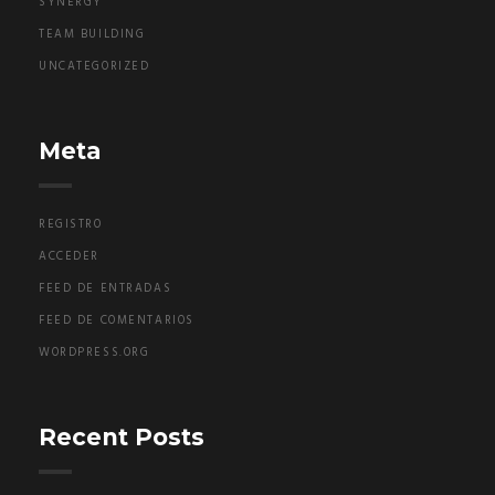
SYNERGY
TEAM BUILDING
UNCATEGORIZED
Meta
REGISTRO
ACCEDER
FEED DE ENTRADAS
FEED DE COMENTARIOS
WORDPRESS.ORG
Recent Posts