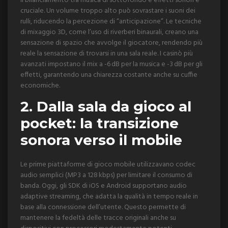
Il bilanciamento tra musica di sottofondo e effetti sonori è
cruciale. Un volume troppo alto può sovrastare i suoni dei
rulli, riducendo la percezione di “anticipazione”. Le tecniche
di mixaggio 3D, come l’uso di riverberi binaurali, creano una
sensazione di spazio che avvolge il giocatore, rendendo più
reale la sensazione di trovarsi in una sala reale. I casinò più
avanzati impostano il mix a -6 dB per la musica e -3 dB per gli
effetti, garantendo una chiarezza costante anche su cuffie
economiche.
2. Dalla sala da gioco al
pocket: la transizione
sonora verso il mobile
Le prime piattaforme di gioco mobile utilizzavano codec
audio semplici (MP3 a 128 kbps) per limitare il consumo di
banda. Oggi, gli SDK di iOS e Android supportano audio
adaptive streaming, che adatta la qualità in tempo reale in
base alla connessione dell’utente. Questo permette di
mantenere la fedeltà delle tracce originali anche su