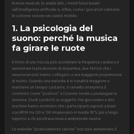
licenze musicali, le analisi dati, i trend futuri basati
sull’intelligenza artificiale e, infine, come i giocatori valutano
le colonne sonore nei casinò mobile.
1. La psicologia del
suono: perché la musica
fa girare le ruote
Il ritmo di una traccia può accelerare la frequenza cardiaca e
aumentare la produzione di dopamina, due fattori che i
neuroscienziati hanno collegato a una maggiore propensione
al rischio. Quando una melodia è in tonalità maggiore e
mantiene un tempo costante, il cervello interpreta il
contesto come “positivo” e l’utente tende a prolungare la
sessione. Studi condotti su soggetti che giocavano a slot
machine hanno mostrato che i partecipanti esposti a brani
con BPM tra 120 e 130 rimanevano in media 18 % più a lungo
rispetto a chi ascoltava musica ambientale neutra.
Le melodie “positivamente cariche” non solo aumentano il