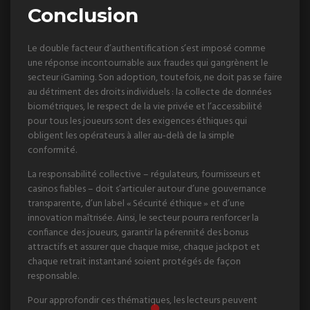
Conclusion
Le double facteur d’authentification s’est imposé comme
une réponse incontournable aux fraudes qui gangrènent le
secteur iGaming. Son adoption, toutefois, ne doit pas se faire
au détriment des droits individuels : la collecte de données
biométriques, le respect de la vie privée et l’accessibilité
pour tous les joueurs sont des exigences éthiques qui
obligent les opérateurs à aller au‑delà de la simple
conformité.
La responsabilité collective – régulateurs, fournisseurs et
casinos fiables – doit s’articuler autour d’une gouvernance
transparente, d’un label « Sécurité éthique » et d’une
innovation maîtrisée. Ainsi, le secteur pourra renforcer la
confiance des joueurs, garantir la pérennité des bonus
attractifs et assurer que chaque mise, chaque jackpot et
chaque retrait instantané soient protégés de façon
responsable.
Pour approfondir ces thématiques, les lecteurs peuvent