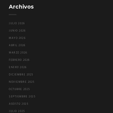
Archivos
JULIO 2026
JUNIO 2026
MAYO 2026
ABRIL 2026
MARZO 2026
FEBRERO 2026
ENERO 2026
DICIEMBRE 2025
NOVIEMBRE 2025
OCTUBRE 2025
SEPTIEMBRE 2025
AGOSTO 2025
JULIO 2025