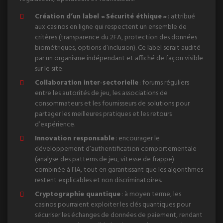
Création d’un label « Sécurité éthique »
: attribué
aux casinos en ligne qui respectent un ensemble de
critères (transparence du 2FA, protection des données
biométriques, options d’inclusion). Ce label serait audité
par un organisme indépendant et affiché de façon visible
sur le site.
Collaboration inter‑sectorielle
: forums réguliers
entre les autorités de jeu, les associations de
consommateurs et les fournisseurs de solutions pour
partager les meilleures pratiques et les retours
d’expérience.
Innovation responsable
: encourager le
développement d’authentification comportementale
(analyse des patterns de jeu, vitesse de frappe)
combinée à l’IA, tout en garantissant que les algorithmes
restent explicables et non discriminatoires.
Cryptographie quantique
: à moyen terme, les
casinos pourraient exploiter les clés quantiques pour
sécuriser les échanges de données de paiement, rendant