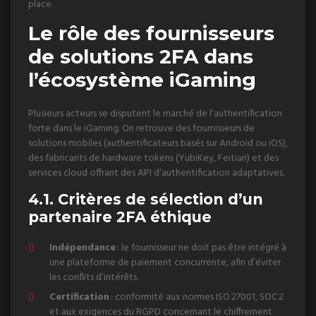
place.
Le rôle des fournisseurs
de solutions 2FA dans
l’écosystème iGaming
Plusieurs acteurs se disputent le marché de l’authentification
forte dans le iGaming. On retrouve des fournisseurs de
solutions mobiles (authentificateurs basés sur Android ou iOS),
des fabricants de hardware tokens (YubiKey, Feitian) et des
services cloud offrant des API d’authentification adaptatives.
4.1. Critères de sélection d’un
partenaire 2FA éthique
Indépendance
: le fournisseur ne doit pas être intégré à
une plateforme de paiement concurrente, afin d’éviter
les conflits d’intérêts.
Certification
: conformité aux normes ISO 27001, SOC 2
et aux exigences du RGPD concernant le chiffrement