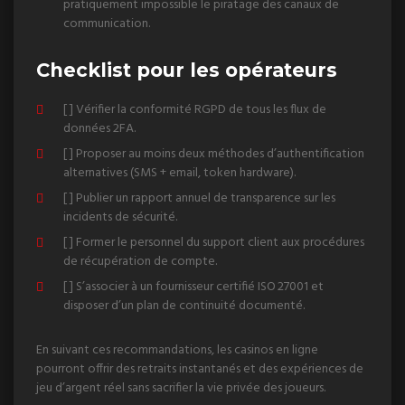
pratiquement impossible le piratage des canaux de
communication.
Checklist pour les opérateurs
[ ] Vérifier la conformité RGPD de tous les flux de
données 2FA.
[ ] Proposer au moins deux méthodes d’authentification
alternatives (SMS + email, token hardware).
[ ] Publier un rapport annuel de transparence sur les
incidents de sécurité.
[ ] Former le personnel du support client aux procédures
de récupération de compte.
[ ] S’associer à un fournisseur certifié ISO 27001 et
disposer d’un plan de continuité documenté.
En suivant ces recommandations, les casinos en ligne
pourront offrir des retraits instantanés et des expériences de
jeu d’argent réel sans sacrifier la vie privée des joueurs.