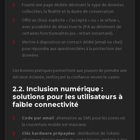
Fournir une page dédiée décrivant le type de données
collectées, la finalité et la durée de conservation.
Offrir un choix explicite « J’accepte » ou « Je refuse »,
avec possibilité de désactiver le 2FA au détriment de
certaines fonctionnalités (ex. : retrait instantané).
Mettre à disposition un contact dédié (email ou chat)
pour répondre aux questions liées à la protection des
données.
Ces bonnes pratiques permettent aux joueurs de prendre une
décision éclairée, renforçant la confiance envers le casino.
2.2. Inclusion numérique :
solutions pour les utilisateurs à
faible connectivité
Code par email
: alternative au SMS pour les zones où
la couverture mobile est mauvaise.
Clés hardware prépayées
: distribution de tokens