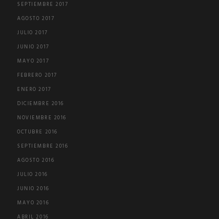
SEPTIEMBRE 2017
AGOSTO 2017
JULIO 2017
JUNIO 2017
MAYO 2017
FEBRERO 2017
ENERO 2017
DICIEMBRE 2016
NOVIEMBRE 2016
OCTUBRE 2016
SEPTIEMBRE 2016
AGOSTO 2016
JULIO 2016
JUNIO 2016
MAYO 2016
ABRIL 2016