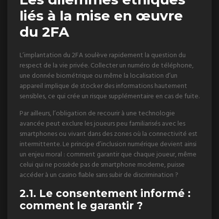
liés à la mise en œuvre
du 2FA
L’implantation du 2FA soulève rapidement la question du
respect de la vie privée. Collecter un numéro de téléphone,
une donnée biométrique ou même la localisation d’un
appareil implique de stocker des informations hautement
sensibles, ce qui crée un risque supplémentaire en cas de fuite.
Par ailleurs, l’obligation de recourir à une technologie
avancée peut exclure les joueurs peu familiarisés avec les
smartphones ou vivant dans des zones où la connectivité est
intermittente. Le principe d’inclusion numérique devient ainsi
un enjeu moral : comment garantir que chaque joueur, même
celui qui ne possède pas de smartphone moderne, puisse
accéder à un casino fiable sans subir de discrimination ?
2.1. Le consentement informé :
comment le garantir ?