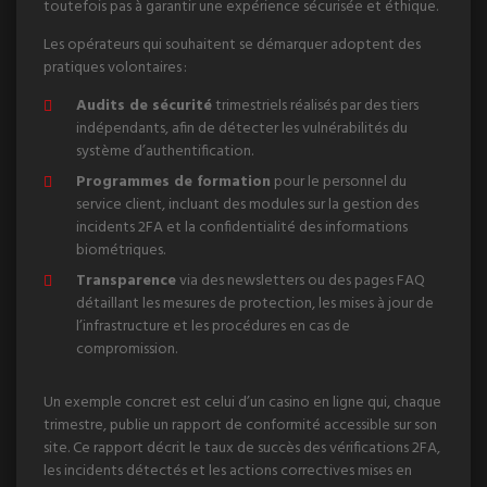
toutefois pas à garantir une expérience sécurisée et éthique.
Les opérateurs qui souhaitent se démarquer adoptent des
pratiques volontaires :
Audits de sécurité
trimestriels réalisés par des tiers
indépendants, afin de détecter les vulnérabilités du
système d’authentification.
Programmes de formation
pour le personnel du
service client, incluant des modules sur la gestion des
incidents 2FA et la confidentialité des informations
biométriques.
Transparence
via des newsletters ou des pages FAQ
détaillant les mesures de protection, les mises à jour de
l’infrastructure et les procédures en cas de
compromission.
Un exemple concret est celui d’un casino en ligne qui, chaque
trimestre, publie un rapport de conformité accessible sur son
site. Ce rapport décrit le taux de succès des vérifications 2FA,
les incidents détectés et les actions correctives mises en