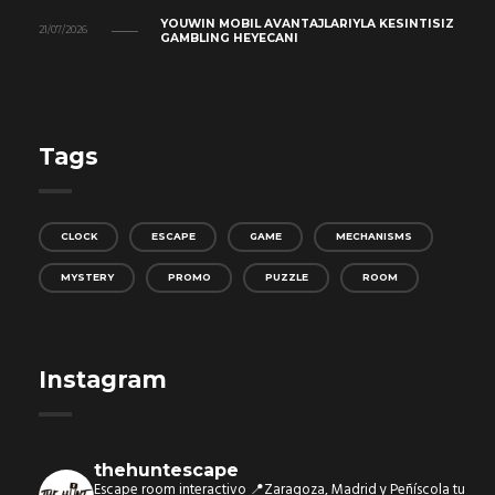
YOUWIN MOBIL AVANTAJLARIYLA KESINTISIZ
21/07/2026
GAMBLING HEYECANI
Tags
CLOCK
ESCAPE
GAME
MECHANISMS
MYSTERY
PROMO
PUZZLE
ROOM
Instagram
thehuntescape
Escape room interactivo
📍Zaragoza, Madrid y Peñíscola tu