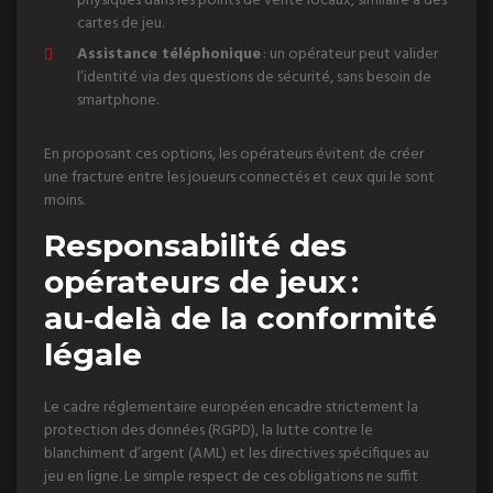
physiques dans les points de vente locaux, similaire à des
cartes de jeu.
Assistance téléphonique
: un opérateur peut valider
l’identité via des questions de sécurité, sans besoin de
smartphone.
En proposant ces options, les opérateurs évitent de créer
une fracture entre les joueurs connectés et ceux qui le sont
moins.
Responsabilité des
opérateurs de jeux :
au‑delà de la conformité
légale
Le cadre réglementaire européen encadre strictement la
protection des données (RGPD), la lutte contre le
blanchiment d’argent (AML) et les directives spécifiques au
jeu en ligne. Le simple respect de ces obligations ne suffit