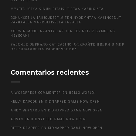
GRY NA ŻYWO
MYYTIT, JOTKA SINUN PITÄISI TIETÄÄ KASINOISTA
BONUKSET JA TARJOUKSET MITEN HYÖDYNTÄÄ KASINOEDUT
PARHAALLA MAHDOLLISELLA TAVALLA
YOUWIN MOBIL AVANTAJLARIYLA KESINTISIZ GAMBLING
HEYECANI
РАБОЧЕЕ ЗЕРКАЛО CAT CASINO: ОТКРОЙТЕ ДВЕРИ В МИР
ЭКСКЛЮЗИВНЫХ РАЗВЛЕЧЕНИЙ!
Comentarios recientes
A WORDPRESS COMMENTER
EN
HELLO WORLD!
KELLY KAPOOR
EN
KIDNAPPED GAME NOW OPEN
ANDY BERNARD
EN
KIDNAPPED GAME NOW OPEN
ADMIN
EN
KIDNAPPED GAME NOW OPEN
BETTY DRAPPER
EN
KIDNAPPED GAME NOW OPEN