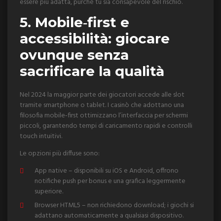
essere più adatta, purché tu sia consapevole del rischio.
5. Mobile‑first e
accessibilità: giocare
ovunque senza
sacrificare la qualità
Nel 2024 la maggior parte dei giocatori accede alle slot
tramite smartphone o tablet. I casinò che adottano una
filosofia mobile‑first ottimizzano l’interfaccia per schermi
piccoli, garantendo tempi di caricamento rapidi e controlli
touch intuitivi.
Le opzioni più diffuse sono:
App native – disponibili su iOS e Android, offrono
notifiche push per bonus e una grafica leggermente
superiore.
Browser HTML5 – non richiedono download; i giochi si
adattano automaticamente a qualsiasi dispositivo.