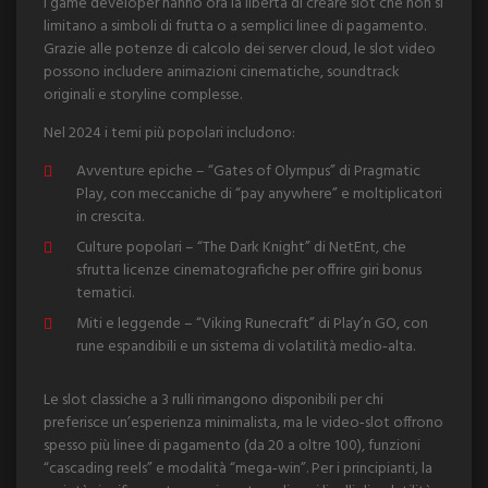
I game developer hanno ora la libertà di creare slot che non si
limitano a simboli di frutta o a semplici linee di pagamento.
Grazie alle potenze di calcolo dei server cloud, le slot video
possono includere animazioni cinematiche, soundtrack
originali e storyline complesse.
Nel 2024 i temi più popolari includono:
Avventure epiche – “Gates of Olympus” di Pragmatic
Play, con meccaniche di “pay anywhere” e moltiplicatori
in crescita.
Culture popolari – “The Dark Knight” di NetEnt, che
sfrutta licenze cinematografiche per offrire giri bonus
tematici.
Miti e leggende – “Viking Runecraft” di Play’n GO, con
rune espandibili e un sistema di volatilità medio‑alta.
Le slot classiche a 3 rulli rimangono disponibili per chi
preferisce un’esperienza minimalista, ma le video‑slot offrono
spesso più linee di pagamento (da 20 a oltre 100), funzioni
“cascading reels” e modalità “mega‑win”. Per i principianti, la