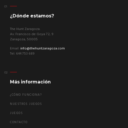
¿Dónde estamos?
The Hunt Zaragoza.
Av. Francisco de Goya 72, 9
Zaragoza, 50005
Email:
info@thehuntzaragoza.com
Tel: 644 753 689
Más información
¿CÓMO FUNCIONA?
NUESTROS JUEGOS
JUEGOS
CONTACTO