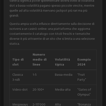
varietà significa poter sperimentare diversi livelli di volatilità:
slot a bassa volatilità pagano spesso piccole vincite, mentre
quelle ad alta volatilità riservano jackpot più rari ma più
grandi.
Questa ampia scelta influisce direttamente sulla decisione di
iscriversi a un casinò online: una piattaforma che aggiorna
costantemente il catalogo con titoli freschi e tematiche
diverse è più attraente di un sito che si limita a una selezione
statica.
Numero
Tipo di
medio di
Volatilità
Esempio
slot
linee
tipica
2024
Classica
1‑5
Bassa‑media
“Fruit
3‑rulli
Party”
Video‑slot
20‑100+
Media‑alta
“Gates of
Olympus”
Megaways
2‑117 000
Alta
“Bonanza