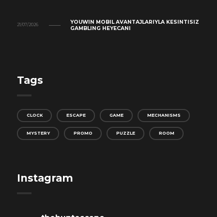
YOUWIN MOBIL AVANTAJLARIYLA KESINTISIZ
21/07/2026
GAMBLING HEYECANI
Tags
CLOCK
ESCAPE
GAME
MECHANISMS
MYSTERY
PROMO
PUZZLE
ROOM
Instagram