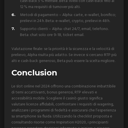
cash‑back 5 % mensile. Beta: livelli con cash‑back fino al
12 % ma requisiti di turnover più alti.
Metodi di pagamento – Alpha: carte, e‑wallet, bonifico;
prelievi in 24 h. Beta: e‑wallet, crypto, prelievi in 48 h.
Supporto clienti – Alpha: chat 24/7, email, telefono.
Beta: chat solo ore 9‑18, ticket email.
Valutazione finale: se la priorità è la sicurezza e la velocità di
prelievo, Alpha risulta più adatto. Se invece si cercano RTP più
alti e cash‑back generoso, Beta può essere la scelta migliore.
Conclusion
Le slot online nel 2024 offrono una combinazione imbattibile
di temi accattivanti, bonus generosi, RTP elevati e
accessibilità mobile. Scegliere il casinò giusto significa
valutare licenze affidabili, confrontare i requisiti di wagering,
analizzare i programmi di fedeltà e assicurarsi che l’esperienza
su smartphone sia fluida. Utilizzando la checklist proposta e
consultando risorse come Inspiration H2020, i principianti