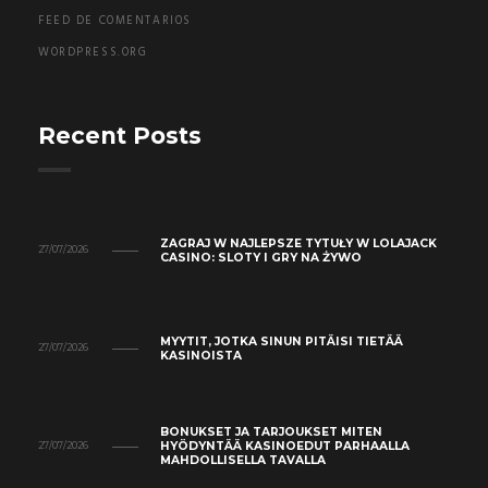
FEED DE COMENTARIOS
WORDPRESS.ORG
Recent Posts
ZAGRAJ W NAJLEPSZE TYTUŁY W LOLAJACK
27/07/2026
CASINO: SLOTY I GRY NA ŻYWO
MYYTIT, JOTKA SINUN PITÄISI TIETÄÄ
27/07/2026
KASINOISTA
BONUKSET JA TARJOUKSET MITEN
HYÖDYNTÄÄ KASINOEDUT PARHAALLA
27/07/2026
MAHDOLLISELLA TAVALLA