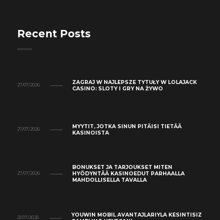
Recent Posts
ZAGRAJ W NAJLEPSZE TYTUŁY W LOLAJACK
27/07/2026
CASINO: SLOTY I GRY NA ŻYWO
MYYTIT, JOTKA SINUN PITÄISI TIETÄÄ
27/07/2026
KASINOISTA
BONUKSET JA TARJOUKSET MITEN
HYÖDYNTÄÄ KASINOEDUT PARHAALLA
27/07/2026
MAHDOLLISELLA TAVALLA
YOUWIN MOBIL AVANTAJLARIYLA KESINTISIZ
21/07/2026