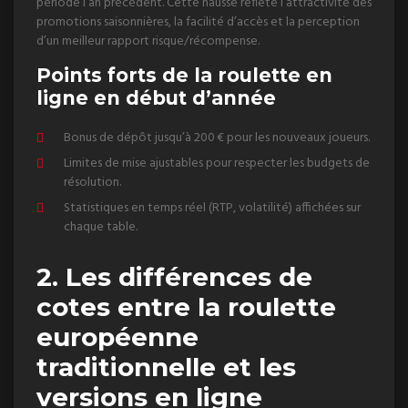
période l’an précédent. Cette hausse reflète l’attractivité des
promotions saisonnières, la facilité d’accès et la perception
d’un meilleur rapport risque/récompense.
Points forts de la roulette en
ligne en début d’année
Bonus de dépôt jusqu’à 200 € pour les nouveaux joueurs.
Limites de mise ajustables pour respecter les budgets de
résolution.
Statistiques en temps réel (RTP, volatilité) affichées sur
chaque table.
2. Les différences de
cotes entre la roulette
européenne
traditionnelle et les
versions en ligne