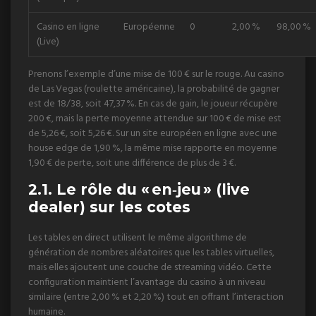
Casino en ligne
Européenne
0
2,00 %
98,00 %
(Live)
Prenons l’exemple d’une mise de 100 € sur le rouge. Au casino
de Las Vegas (roulette américaine), la probabilité de gagner
est de 18/38, soit 47,37 %. En cas de gain, le joueur récupère
200 €, mais la perte moyenne attendue sur 100 € de mise est
de 5,26 €, soit 5,26 €. Sur un site européen en ligne avec une
house edge de 1,90 %, la même mise rapporte en moyenne
1,90 € de perte, soit une différence de plus de 3 €.
2.1. Le rôle du « en‑jeu » (live
dealer) sur les cotes
Les tables en direct utilisent le même algorithme de
génération de nombres aléatoires que les tables virtuelles,
mais elles ajoutent une couche de streaming vidéo. Cette
configuration maintient l’avantage du casino à un niveau
similaire (entre 2,00 % et 2,20 %) tout en offrant l’interaction
humaine.