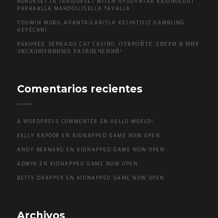
BONUKSET JA TARJOUKSET MITEN HYÖDYNTÄÄ KASINOEDUT
PARHAALLA MAHDOLLISELLA TAVALLA
YOUWIN MOBIL AVANTAJLARIYLA KESINTISIZ GAMBLING
HEYECANI
РАБОЧЕЕ ЗЕРКАЛО CAT CASINO: ОТКРОЙТЕ ДВЕРИ В МИР
ЭКСКЛЮЗИВНЫХ РАЗВЛЕЧЕНИЙ!
Comentarios recientes
A WORDPRESS COMMENTER
EN
HELLO WORLD!
KELLY KAPOOR
EN
KIDNAPPED GAME NOW OPEN
ANDY BERNARD
EN
KIDNAPPED GAME NOW OPEN
ADMIN
EN
KIDNAPPED GAME NOW OPEN
BETTY DRAPPER
EN
KIDNAPPED GAME NOW OPEN
Archivos