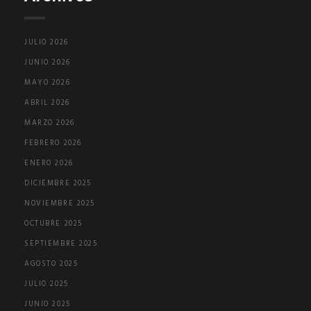
JULIO 2026
JUNIO 2026
MAYO 2026
ABRIL 2026
MARZO 2026
FEBRERO 2026
ENERO 2026
DICIEMBRE 2025
NOVIEMBRE 2025
OCTUBRE 2025
SEPTIEMBRE 2025
AGOSTO 2025
JULIO 2025
JUNIO 2025