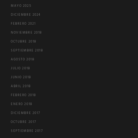
MAYO 2025
DICIEMBRE 2024
FEBRERO 2021
NOVIEMBRE 2018
OCTUBRE 2018
SEPTIEMBRE 2018
AGOSTO 2018
JULIO 2018
JUNIO 2018
ABRIL 2018
FEBRERO 2018
ENERO 2018
DICIEMBRE 2017
OCTUBRE 2017
SEPTIEMBRE 2017