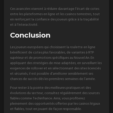
Ces avancées viseront à réduire davantage l’écart de cotes
entre les plateformes en ligne et les casinos terrestres, tout
en renforçant la confiance des joueurs grâce à la traçabilité
et à l’interactivité.
Conclusion
Les joueurs européens qui choisissent la roulette en ligne
bénéficient de cotes plus favorables, de variantes à RTP
supérieur et de promotions spécifiques au Nouvel An. En
appliquant des stratégies de mise adaptées, en surveillant les
exigences de rollover et en sélectionnant des sites licenciés
et sécurisés, il est possible d’améliorer sensiblement ses
chances de succès dès les premières semaines de l’année.
Pour rester à la pointe des meilleures pratiques et des
évolutions du secteur, consultez régulièrement des sources
fiables comme Techinfrance. Ainsi, vous profiterez
pleinement des opportunités offertes par les casinos légaux
et fiables, tout en jouant de façon responsable.