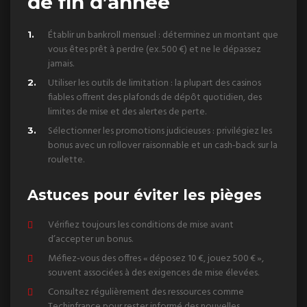
de fin d’année
Établir un bankroll mensuel : déterminez un montant que
vous êtes prêt à perdre (ex. 500 €) et ne le dépassez
jamais.
Utiliser les outils de limitation : la plupart des casinos
fiables offrent des plafonds de dépôt quotidien, des
limites de mise et des alertes de perte.
Sélectionner les promotions judicieuses : privilégiez les
bonus avec un rollover raisonnable et un cash‑back sur la
roulette.
Astuces pour éviter les pièges
Vérifiez toujours les conditions de mise avant
d’accepter un bonus.
Méfiez‑vous des offres « déposez 10 €, jouez 500 € »,
souvent associées à des exigences de mise élevées.
Consultez régulièrement des ressources comme
Techinfrance pour rester informé des nouvelles