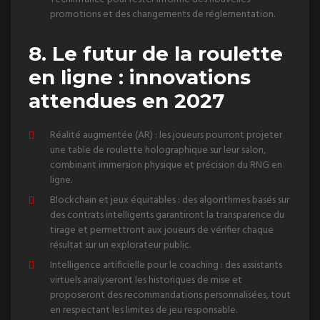
promotions et des changements de réglementation.
8. Le futur de la roulette
en ligne : innovations
attendues en 2027
Réalité augmentée (AR) : les joueurs pourront projeter
une table de roulette holographique sur leur salon,
combinant immersion physique et précision du RNG en
ligne.
Blockchain et jeux équitables : des algorithmes basés sur
des contrats intelligents garantiront la transparence du
tirage et permettront aux joueurs de vérifier chaque
résultat sur un explorateur public.
Intelligence artificielle pour le coaching : des assistants
virtuels analyseront les historiques de mise et
proposeront des recommandations personnalisées, tout
en respectant les limites de jeu responsable.