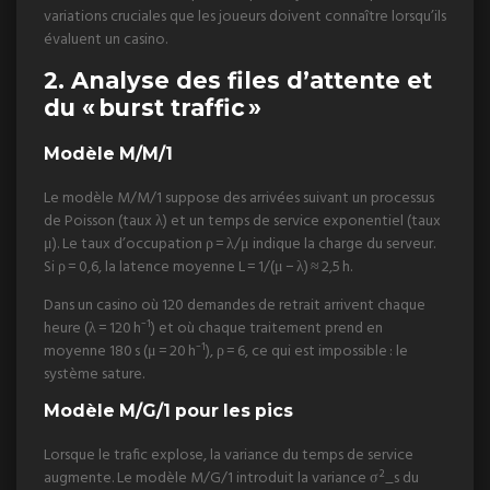
variations cruciales que les joueurs doivent connaître lorsqu’ils
évaluent un casino.
2. Analyse des files d’attente et
du « burst traffic »
Modèle M/M/1
Le modèle M/M/1 suppose des arrivées suivant un processus
de Poisson (taux λ) et un temps de service exponentiel (taux
μ). Le taux d’occupation ρ = λ/μ indique la charge du serveur.
Si ρ = 0,6, la latence moyenne L = 1/(μ − λ) ≈ 2,5 h.
Dans un casino où 120 demandes de retrait arrivent chaque
heure (λ = 120 h⁻¹) et où chaque traitement prend en
moyenne 180 s (μ = 20 h⁻¹), ρ = 6, ce qui est impossible : le
système sature.
Modèle M/G/1 pour les pics
Lorsque le trafic explose, la variance du temps de service
augmente. Le modèle M/G/1 introduit la variance σ²_s du