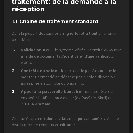
traitement : de la demande à la
réception
1.1. Chaîne de traitement standard
Dans la plupart des casinos en ligne, le retrait suit un chemin
bien défini :
Validation KYC
– le système vérifie l’identité du joueur
à l’aide de documents d’identité et d’une vérification
vidéo.
Contrôle du solde
– le moteur de jeu s’assure que le
montant demandé ne dépasse pas le solde disponible
après prise en compte du wagering.
Appel à la passerelle bancaire
– une requête est
envoyée à l’API du processeur (ex. PaySafe, Skrill) qui
initie le virement.
Chaque étape introduit une latence qui, combinée, crée une
distribution de temps non uniforme.