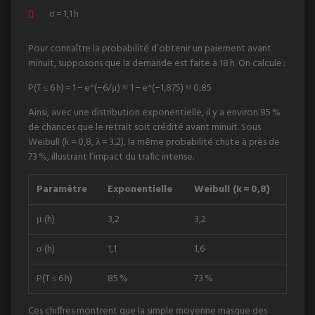
σ = 1,1 h
Pour connaître la probabilité d’obtenir un paiement avant
minuit, supposons que la demande est faite à 18 h. On calcule :
P(T ≤ 6 h) = 1 − e^(−6/μ) ≈ 1 − e^(−1,875) ≈ 0,85
Ainsi, avec une distribution exponentielle, il y a environ 85 %
de chances que le retrait soit crédité avant minuit. Sous
Weibull (k = 0,8, λ = 3,2), la même probabilité chute à près de
73 %, illustrant l’impact du trafic intense.
Paramètre
Exponentielle
Weibull (k = 0,8)
μ (h)
3,2
3,2
σ (h)
1,1
1,6
P(T ≤ 6 h)
85 %
73 %
Ces chiffres montrent que la simple moyenne masque des