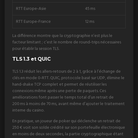
RTT Europe‑Asie
45 ms
RTT Europe‑France
12 ms
La différence montre que la cryptographie n’est plus le
facteur limitant ; c’est le nombre de round‑trips nécessaires
pour établir la session TLS.
TLS 1.3 et QUIC
TLS 1.3 réduit les allers‑retours de 2 à 1, grâce à l’échange de
clés en mode 0‑RTT. QUIC, protocole basé sur UDP, élimine le
hand‑shake TCP complet et permet de réutiliser les
connexions même après une perte de paquets. Ces
améliorations font passer le temps total d’un retrait de
200 ms à moins de 70 ms, avant même d’ajouter le traitement
interne du casino.
En pratique, un joueur de poker qui déclenche un retrait de
250 € voit son solde crédité sur son portefeuille électronique
en moins de deux secondes, la partie cryptographique étant