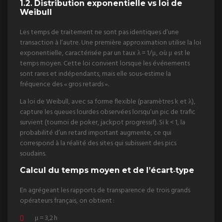
1.2. Distribution exponentielle vs loi de
Weibull
Les temps de traitement ne sont pas identiques d’une
transaction à l’autre. Une première approximation utilise la loi
exponentielle, caractérisée par un taux λ = 1/μ, où μ est le
temps moyen. Cette loi convient lorsque les événements
sont rares et indépendants, mais elle sous‑estime la
fréquence des « gros retards ».
La loi de Weibull, avec sa forme flexible (paramètres k et λ),
capture les queues lourdes observées lorsqu’un pic de trafic
survient (tournoi de poker, jackpot progressif). Si k < 1, la
probabilité d’un retard important augmente, ce qui
correspond à la réalité des sites qui subissent des pics
soudains.
Calcul du temps moyen et de l’écart‑type
En agrégeant les rapports de transparence de trois grands
opérateurs français, on obtient :
μ = 3,2 h