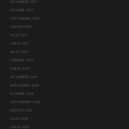
DICIEMBRE 2017
OCTUBRE 2017
SEPTIEMBRE 2017
AGOSTO 2017
JULIO 2017
JUNIO 2017
MAYO 2017
FEBRERO 2017
ENERO 2017
DICIEMBRE 2016
NOVIEMBRE 2016
OCTUBRE 2016
SEPTIEMBRE 2016
AGOSTO 2016
JULIO 2016
JUNIO 2016