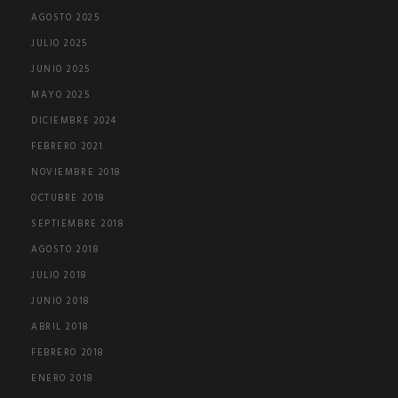
AGOSTO 2025
JULIO 2025
JUNIO 2025
MAYO 2025
DICIEMBRE 2024
FEBRERO 2021
NOVIEMBRE 2018
OCTUBRE 2018
SEPTIEMBRE 2018
AGOSTO 2018
JULIO 2018
JUNIO 2018
ABRIL 2018
FEBRERO 2018
ENERO 2018