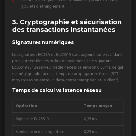
Garder ρ < 0,7 grâce au load‑balancing pour éviter les
goulets d’étranglement.
3. Cryptographie et sécurisation
des transactions instantanées
Signatures numériques
Les signatures ECDSA et Ed25519 sont aujourd’hui le standard
pour authentifier les ordres de paiement. Une signature
Ed25519 sur un serveur dédié nécessite environ 0,35 ms, ce qui
est négligeable face au temps de propagation réseau (RTT
moyen ≈ 45 ms entre un data‑center européen et le client).
Temps de calcul vs latence réseau
Opération
Temps moyen
Signature Ed25519
0,35 ms
Vérification de la signature
0,25 ms