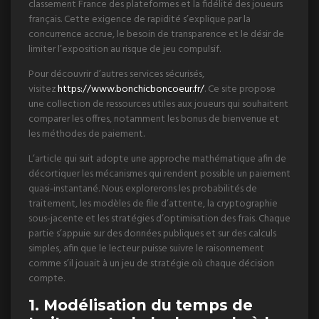
classement France des plateformes et la fidélité des joueurs
français. Cette exigence de rapidité s’explique par la
concurrence accrue, le besoin de transparence et le désir de
limiter l’exposition au risque de jeu compulsif.
Pour découvrir d’autres services sécurisés,
visitez
https://www.bonchicboncoeur.fr/
. Ce site propose
une collection de ressources utiles aux joueurs qui souhaitent
comparer les offres, notamment les bonus de bienvenue et
les méthodes de paiement.
L’article qui suit adopte une approche mathématique afin de
décortiquer les mécanismes qui rendent possible un paiement
quasi‑instantané. Nous explorerons les probabilités de
traitement, les modèles de file d’attente, la cryptographie
sous‑jacente et les stratégies d’optimisation des frais. Chaque
partie s’appuie sur des données publiques et sur des calculs
simples, afin que le lecteur puisse suivre le raisonnement
comme s’il jouait à un jeu de stratégie où chaque décision
compte.
1. Modélisation du temps de