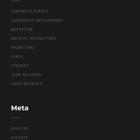
CORPORATE EVENTS
LEADERSHIP DEVELOPMENT
MOTVATION
OBSERVE INTERACTIONS
PROMOTIONS
PUBLIC
SYNERGY
TEAM BUILDING
UNCATEGORIZED
Meta
REGISTRO
ACCEDER