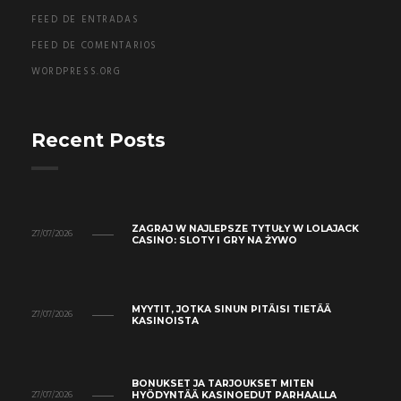
FEED DE ENTRADAS
FEED DE COMENTARIOS
WORDPRESS.ORG
Recent Posts
ZAGRAJ W NAJLEPSZE TYTUŁY W LOLAJACK
27/07/2026
CASINO: SLOTY I GRY NA ŻYWO
MYYTIT, JOTKA SINUN PITÄISI TIETÄÄ
27/07/2026
KASINOISTA
BONUKSET JA TARJOUKSET MITEN
HYÖDYNTÄÄ KASINOEDUT PARHAALLA
27/07/2026