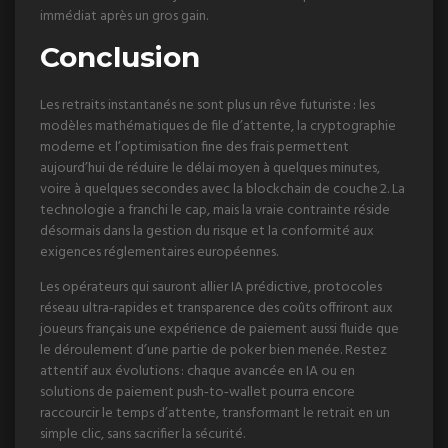
immédiat après un gros gain.
Conclusion
Les retraits instantanés ne sont plus un rêve futuriste : les
modèles mathématiques de file d’attente, la cryptographie
moderne et l’optimisation fine des frais permettent
aujourd’hui de réduire le délai moyen à quelques minutes,
voire à quelques secondes avec la blockchain de couche 2. La
technologie a franchi le cap, mais la vraie contrainte réside
désormais dans la gestion du risque et la conformité aux
exigences réglementaires européennes.
Les opérateurs qui sauront allier IA prédictive, protocoles
réseau ultra‑rapides et transparence des coûts offriront aux
joueurs français une expérience de paiement aussi fluide que
le déroulement d’une partie de poker bien menée. Restez
attentif aux évolutions : chaque avancée en IA ou en
solutions de paiement push‑to‑wallet pourra encore
raccourcir le temps d’attente, transformant le retrait en un
simple clic, sans sacrifier la sécurité.