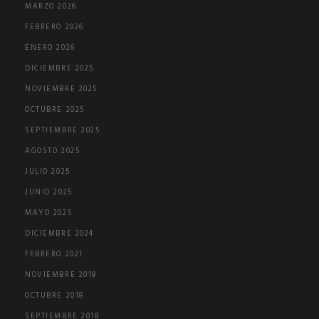
MARZO 2026
FEBRERO 2026
ENERO 2026
DICIEMBRE 2025
NOVIEMBRE 2025
OCTUBRE 2025
SEPTIEMBRE 2025
AGOSTO 2025
JULIO 2025
JUNIO 2025
MAYO 2025
DICIEMBRE 2024
FEBRERO 2021
NOVIEMBRE 2018
OCTUBRE 2018
SEPTIEMBRE 2018