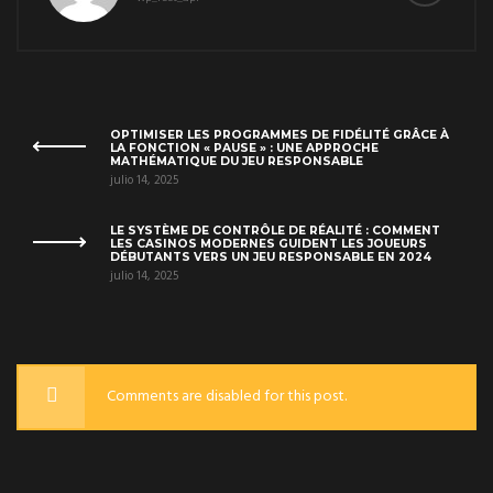
OPTIMISER LES PROGRAMMES DE FIDÉLITÉ GRÂCE À
LA FONCTION « PAUSE » : UNE APPROCHE
MATHÉMATIQUE DU JEU RESPONSABLE
julio 14, 2025
LE SYSTÈME DE CONTRÔLE DE RÉALITÉ : COMMENT
LES CASINOS MODERNES GUIDENT LES JOUEURS
DÉBUTANTS VERS UN JEU RESPONSABLE EN 2024
julio 14, 2025
Comments are disabled for this post.