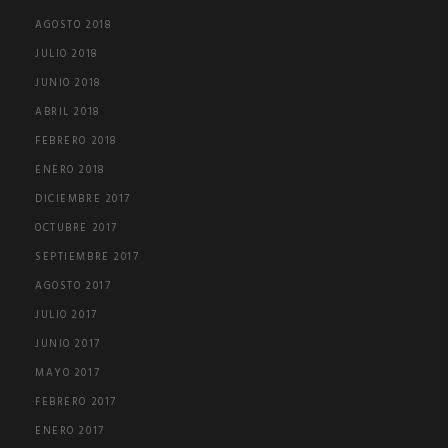
AGOSTO 2018
JULIO 2018
JUNIO 2018
ABRIL 2018
FEBRERO 2018
ENERO 2018
DICIEMBRE 2017
OCTUBRE 2017
SEPTIEMBRE 2017
AGOSTO 2017
JULIO 2017
JUNIO 2017
MAYO 2017
FEBRERO 2017
ENERO 2017