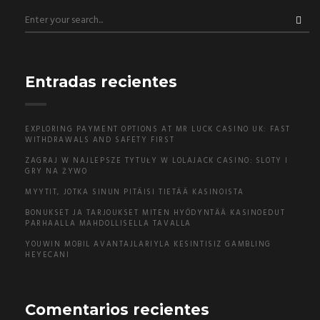
Entradas recientes
EXPLORING PAYMENT OPTIONS AT MR LUCK CASINO UK: FAST
WITHDRAWALS AND SAFETY FIRST
ZAGRAJ W NAJLEPSZE TYTUŁY W LOLAJACK CASINO: SLOTY I
GRY NA ŻYWO
MYYTIT, JOTKA SINUN PITÄISI TIETÄÄ KASINOISTA
BONUKSET JA TARJOUKSET MITEN HYÖDYNTÄÄ KASINOEDUT
PARHAALLA MAHDOLLISELLA TAVALLA
YOUWIN MOBIL AVANTAJLARIYLA KESINTISIZ GAMBLING
HEYECANI
Comentarios recientes