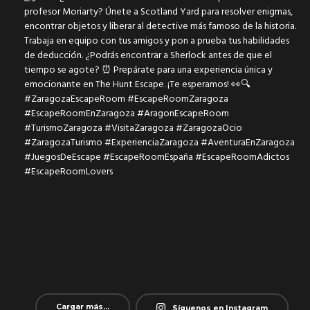
Cargar más...
Síguenos en Instagram