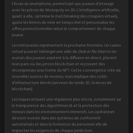
l’écran du smartphone, permettant aux joueurs d’interagir
avec les pièces de Monopoly en 3D. L’intelligence artificielle,
quant à elle, optimise le matchmaking des croupiers virtuels,
ajuste les limites de mise en temps réel et personnalise les
offres promotionnelles selon le comportement de chaque
joueur.
Les métaverses représentent la prochaine frontière. Un casino
virtuel pourrait héberger une salle de
Deal or No Deal
où les
avatars des joueurs assistent à la diffusion en direct, placent
leurs paris via des jetons blockchain et reçoivent des
récompenses sous forme de NFT. Cette convergence crée de
nouvelles sources de revenus, mais implique des coûts
d’infrastructure élevés (serveurs de rendu 3D, licences de
blockchain).
Les risques incluent une régulation plus stricte, notamment sur
la transparence des algorithmes IA et la protection des
mineurs dans les environnements immersifs. Les opérateurs
devront investir dans des systèmes de conformité
automatisés et dans la formation du personnel afin de
respecter les exigences de chaque juridiction.