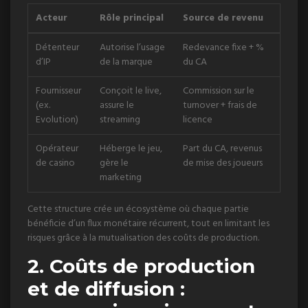
Acteur
Rôle principal
Source de revenu
Détenteur
Autorise l’usage
Redevance fixe + %
d’IP
de la marque
du CA
Fournisseur
Conçoit le live,
Commission sur le
(ex.
assure le
turnover + frais de
Evolution)
streaming
licence
Opérateur
Héberge le jeu,
Part du CA, revenus
de casino
gère le
de mise des joueurs
marketing
Cette structure crée un écosystème où chaque partie
bénéficie d’un flux monétaire récurrent, tout en limitant les
risques grâce à la mutualisation des coûts de production.
2. Coûts de production
et de diffusion :