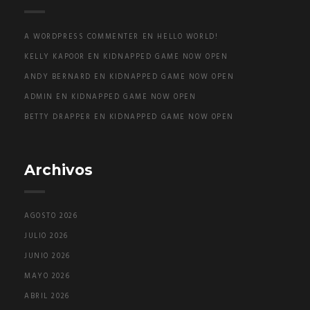
A WORDPRESS COMMENTER
EN
HELLO WORLD!
KELLY KAPOOR
EN
KIDNAPPED GAME NOW OPEN
ANDY BERNARD
EN
KIDNAPPED GAME NOW OPEN
ADMIN
EN
KIDNAPPED GAME NOW OPEN
BETTY DRAPPER
EN
KIDNAPPED GAME NOW OPEN
Archivos
AGOSTO 2026
JULIO 2026
JUNIO 2026
MAYO 2026
ABRIL 2026