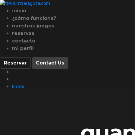
Skip
to
inicio
content
¿cómo funciona?
nuestros juegos
reservas
contacto
mi perfil
Reservar
Contact Us
Entrar
quand