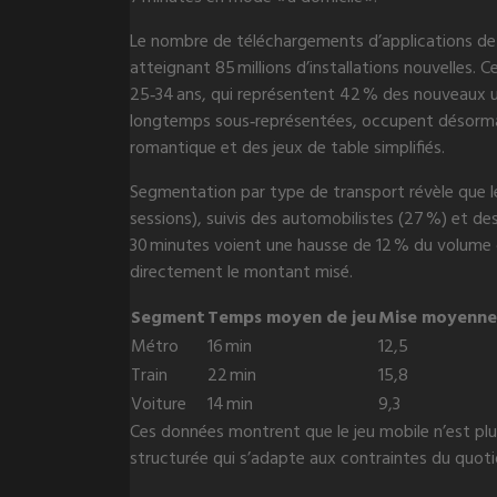
Le nombre de téléchargements d’applications de
atteignant 85 millions d’installations nouvelles.
25‑34 ans, qui représentent 42 % des nouveaux ut
longtemps sous‑représentées, occupent désormais
romantique et des jeux de table simplifiés.
Segmentation par type de transport révèle que l
sessions), suivis des automobilistes (27 %) et des
30 minutes voient une hausse de 12 % du volume 
directement le montant misé.
Segment
Temps moyen de jeu
Mise moyenne 
Métro
16 min
12,5
Train
22 min
15,8
Voiture
14 min
9,3
Ces données montrent que le jeu mobile n’est pl
structurée qui s’adapte aux contraintes du quoti