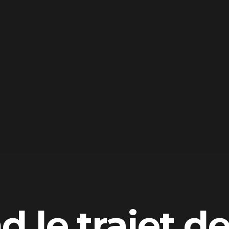
 le trajet d