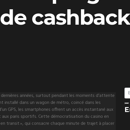
de cashback
es dernières années, surtout pendant les moments d’attente
t installé dans un wagon de métro, coincé dans les
E
s d’un GPS, les smartphones offrent un accès instantané aux
et aux paris sportifs. Cette démocratisation du casino en
 en transit », qui consacre chaque minute de trajet à placer