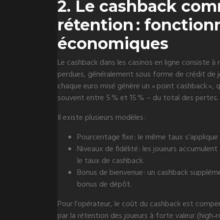
2. Le cashback co
rétention : fonctio
économiques
Le cashback dans les casinos en ligne consiste à
perdues, généralement sous forme de crédit de j
chaque euro misé génère un « point cashback », q
souvent entre 5 % et 15 % – du total des pertes.
Il existe plusieurs modèles :
Pourcentage fixe : le même taux s’applique à
Niveaux de fidélité : les joueurs accumulen
le taux de cashback.
Bonus de bienvenue : un cashback supplémen
bonus de dépôt.
Pour l’opérateur, le coût du cashback est compe
par la rétention des joueurs à forte valeur (high