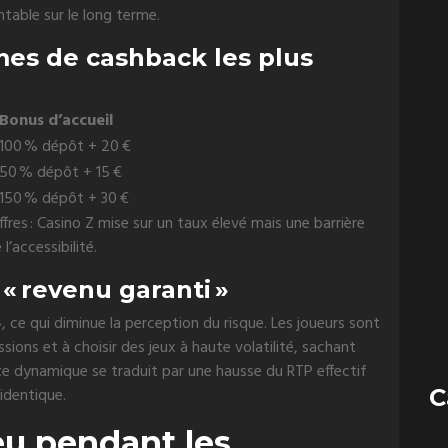
table sur le long terme.
es de cashback les plus
Bonus d’accueil
100 % dépôt + 20 €
50 % dépôt + 15 €
150 % dépôt + 30 €
ffres : Casino Z mise sur un taux élevé mais une barrière
l’accessibilité.
« revenu garanti »
», ce qui diminue la perception du risque. Les joueurs sont
sions et à choisir des jeux à haute volatilité, sachant
tte dynamique se traduit par une hausse du RTP effectif
identique.
C
eu pendant les