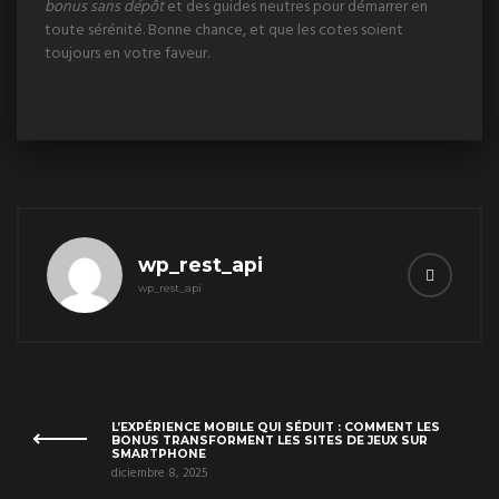
bonus sans dépôt
et des guides neutres pour démarrer en
toute sérénité. Bonne chance, et que les cotes soient
toujours en votre faveur.
wp_rest_api
wp_rest_api
L’EXPÉRIENCE MOBILE QUI SÉDUIT : COMMENT LES
BONUS TRANSFORMENT LES SITES DE JEUX SUR
SMARTPHONE
diciembre 8, 2025