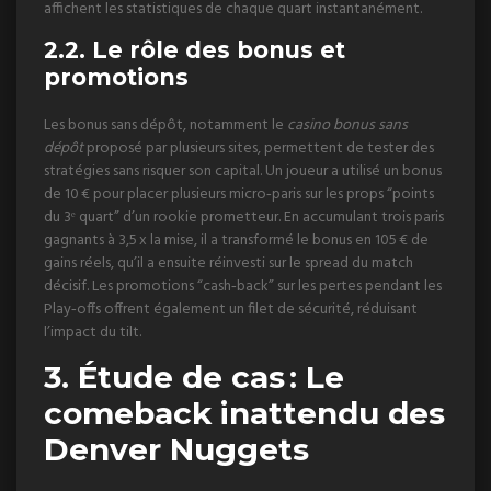
affichent les statistiques de chaque quart instantanément.
2.2. Le rôle des bonus et
promotions
Les bonus sans dépôt, notamment le
casino bonus sans
dépôt
proposé par plusieurs sites, permettent de tester des
stratégies sans risquer son capital. Un joueur a utilisé un bonus
de 10 € pour placer plusieurs micro‑paris sur les props “points
du 3ᵉ quart” d’un rookie prometteur. En accumulant trois paris
gagnants à 3,5 x la mise, il a transformé le bonus en 105 € de
gains réels, qu’il a ensuite réinvesti sur le spread du match
décisif. Les promotions “cash‑back” sur les pertes pendant les
Play‑offs offrent également un filet de sécurité, réduisant
l’impact du tilt.
3. Étude de cas : Le
comeback inattendu des
Denver Nuggets