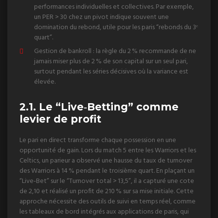
performances individuelles et collectives. Par exemple,
un PER > 30 chez un pivot indique souvent une
domination du rebond, utile pour les paris “rebonds du 3ᵉ
quart”.
Gestion de bankroll : la règle du 2 % recommande de ne
jamais miser plus de 2 % de son capital sur un seul pari,
surtout pendant les séries décisives où la variance est
élevée.
2.1. Le “Live‑Betting” comme
levier de profit
Le pari en direct transforme chaque possession en une
opportunité de gain. Lors du match 5 entre les Warriors et les
Celtics, un parieur a observé une hausse du taux de turnover
des Warriors à 14 % pendant le troisième quart. En plaçant un
“Live‑Bet” sur le “Turnover total > 13,5”, il a capturé une cote
de 2,10 et réalisé un profit de 210 % sur sa mise initiale. Cette
approche nécessite des outils de suivi en temps réel, comme
les tableaux de bord intégrés aux applications de paris, qui