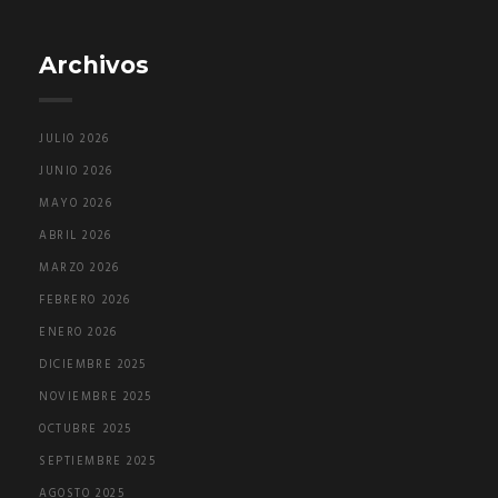
Archivos
JULIO 2026
JUNIO 2026
MAYO 2026
ABRIL 2026
MARZO 2026
FEBRERO 2026
ENERO 2026
DICIEMBRE 2025
NOVIEMBRE 2025
OCTUBRE 2025
SEPTIEMBRE 2025
AGOSTO 2025