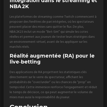
Intégration dans le streaming et
NBA 2K
Les plateformes de streaming comme Twitch commencent à
proposer des fenêtres de pari intégrées, où les spectateurs
peuvent placer des mises sans quitter le flux. De plus,
NBA 2K23 inclut un mode “Bet‑Sim” qui simule les cotes
réelles et permet aux joueurs de tester leurs stratégies dans
un environnement virtuel, avant de les appliquer sur les
marchés réels.
Réalité augmentée (RA) pour le
live‑betting
Des applications de RA projettent les statistiques clés
directement sur le verre du spectateur, affichant les
probabilités de “over/under” ou les chances de “prop” en
temps réel. Cette immersion renforce l’engagement et réduit
le temps de décision, ce qui peut augmenter le volume de
mises mais aussi la responsabilité du joueur.