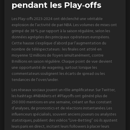
pendant les Play‑offs
Les Play‑offs 2023‑2024 ont déclenché une véritable
explosion de l’activité de pari NBA. Les volumes de mises ont
grimpé de 38 % par rapport à la saison régulière, selon les
données agrégées des principaux opérateurs européens.
Cette hausse s’explique d’abord par l’augmentation du
nombre de téléspectateurs : les finales ont attiré en
moyenne 12 millions de foyers simultanément, contre
8 millions en saison régulière. Chaque point de vue devient
une opportunité de wagering, surtout lorsque les
commentateurs soulignent les écarts de spread ou les
tendances de l’over/under.
Les réseaux sociaux jouent un rôle amplificateur. Sur Twitter,
les hashtags #NBABets et #Playoffs ont généré plus de
250 000 mentions en une semaine, créant un flux constant
d’analyses, de pronostics et de réactions instantanées. Les
influenceurs spécialisés, souvent anciens joueurs ou analystes
statistiques, publient des vidéos “Live‑Betting” où ils ajustent
leurs paris en direct, incitant leurs followers à placer leurs