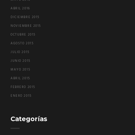
ABRIL 2016
DICIEMBRE 2015
NOVIEMBRE 2015
OCTUBRE 2015
AGOSTO 2015
JULIO 2015
JUNIO 2015
MAYO 2015
ABRIL 2015
FEBRERO 2015
ENERO 2015
Categorías