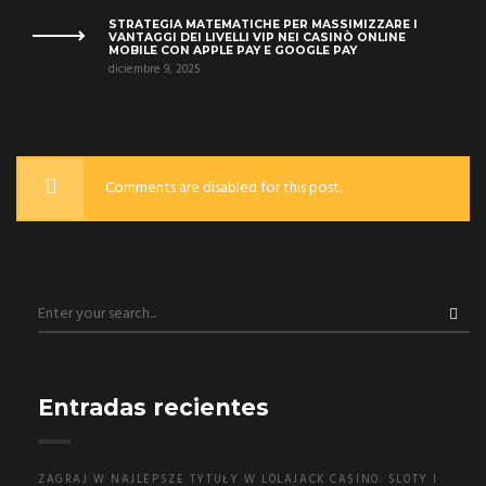
STRATEGIA MATEMATICHE PER MASSIMIZZARE I
VANTAGGI DEI LIVELLI VIP NEI CASINÒ ONLINE
MOBILE CON APPLE PAY E GOOGLE PAY
diciembre 9, 2025
Comments are disabled for this post.
Entradas recientes
ZAGRAJ W NAJLEPSZE TYTUŁY W LOLAJACK CASINO: SLOTY I