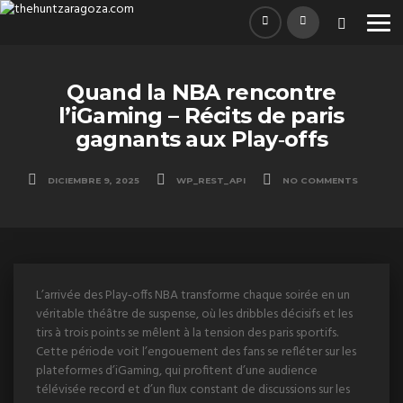
Skip
to
content
Quand la NBA rencontre
l’iGaming – Récits de paris
gagnants aux Play‑offs
DICIEMBRE 9, 2025
WP_REST_API
NO COMMENTS
L’arrivée des Play‑offs NBA transforme chaque soirée en un
véritable théâtre de suspense, où les dribbles décisifs et les
tirs à trois points se mêlent à la tension des paris sportifs.
Cette période voit l’engouement des fans se refléter sur les
plateformes d’iGaming, qui profitent d’une audience
télévisée record et d’un flux constant de discussions sur les