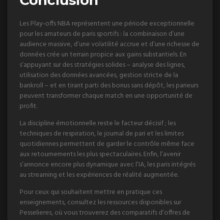
Conclusion
Les Play‑offs NBA représentent une période exceptionnelle
pour les amateurs de paris sportifs : la combinaison d’une
audience massive, d’une volatilité accrue et d’une richesse de
données crée un terrain propice aux gains substantiels. En
s’appuyant sur des stratégies solides – analyse des lignes,
utilisation des données avancées, gestion stricte de la
bankroll – et en tirant parti des bonus sans dépôt, les parieurs
peuvent transformer chaque match en une opportunité de
profit.
La discipline émotionnelle reste le facteur décisif ; les
techniques de respiration, le journal de pari et les limites
quotidiennes permettent de garder le contrôle même face
aux retournements les plus spectaculaires. Enfin, l’avenir
s’annonce encore plus dynamique avec l’IA, les paris intégrés
au streaming et les expériences de réalité augmentée.
Pour ceux qui souhaitent mettre en pratique ces
enseignements, consultez les ressources disponibles sur
Pesselieres, où vous trouverez des comparatifs d’offres de