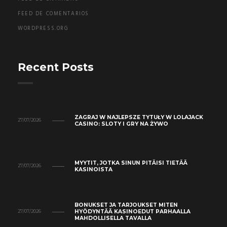
FEED DE COMENTARIOS
WORDPRESS.ORG
Recent Posts
ZAGRAJ W NAJLEPSZE TYTUŁY W LOLAJACK
27/07/2026
CASINO: SLOTY I GRY NA ŻYWO
MYYTIT, JOTKA SINUN PITÄISI TIETÄÄ
27/07/2026
KASINOISTA
BONUKSET JA TARJOUKSET MITEN
HYÖDYNTÄÄ KASINOEDUT PARHAALLA
27/07/2026
MAHDOLLISELLA TAVALLA