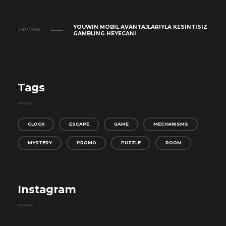
YOUWIN MOBIL AVANTAJLARIYLA KESINTISIZ
21/07/2026
GAMBLING HEYECANI
Tags
CLOCK
ESCAPE
GAME
MECHANISMS
MYSTERY
PROMO
PUZZLE
ROOM
Instagram