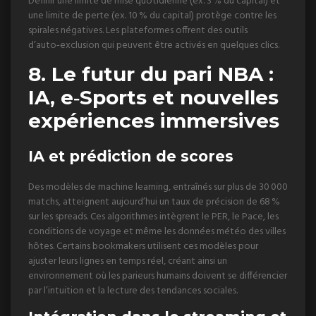
Définir une limite de mise quotidienne (ex. 3 % du capital) et
une limite de perte (ex. 10 % du capital) protège contre les
spirales négatives. Les plateformes offrent des outils
d’auto‑exclusion qui peuvent être activés en quelques clics.
8. Le futur du pari NBA :
IA, e‑Sports et nouvelles
expériences immersives
IA et prédiction de scores
Des modèles de machine learning, entraînés sur plus de 30 000
matchs, atteignent aujourd’hui un taux de précision de 68 %
sur les spreads. Ces algorithmes intègrent le PER, le Pace, les
conditions de voyage et même les données météo des villes
hôtes. Certains bookmakers utilisent ces modèles pour
ajuster leurs lignes en temps réel, créant ainsi un
environnement où les parieurs humains doivent se différencier
par l’intuition et la lecture des tendances sociales.