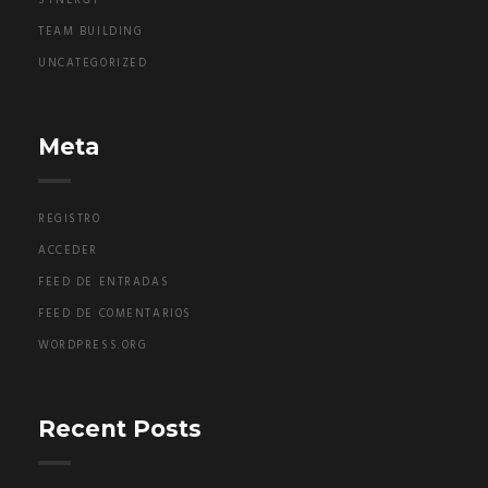
SYNERGY
TEAM BUILDING
UNCATEGORIZED
Meta
REGISTRO
ACCEDER
FEED DE ENTRADAS
FEED DE COMENTARIOS
WORDPRESS.ORG
Recent Posts