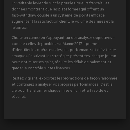
un véritable levier de succès pour les joueurs français. Les
données montrent que les plateformes qui offrent un
fast‑withdraw couplé à un système de points efficace
augmentent la satisfaction client, le volume des mises et la
rétention.
Choisir un casino en s’appuyant sur des analyses objectives –
comme celles disponibles sur Marine2017 – permet
d’identifier les opérateurs les plus performants et d’éviter les
arnaques. En suivant les stratégies présentées, chaque joueur
peut optimiser ses gains, réduire les délais de paiement et
garder le contrôle sur ses finances.
Restez vigilant, exploitez les promotions de façon raisonnée
et continuez à analyser vos propres performances : c’est la
clé pour transformer chaque mise en un retrait rapide et
sécurisé.