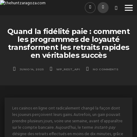
Skip
to
content
Quand la fidélité paie : comment
les programmes de loyauté
transforment les retraits rapides
en véritables succès
JUNIO 14, 2025
WP_REST_API
NO COMMENTS
Les casinos en ligne ont radicalement changé la façon dont
les joueurs perçoivent leurs gains. Autrefois, un gain pouvait
prendre plusieurs jours, voire une semaine, avant d’apparaître
sur le compte bancaire. Aujourd’hui, le terme
instant‑pay
désigne des retraits effectués en moins de dix minutes, grâce