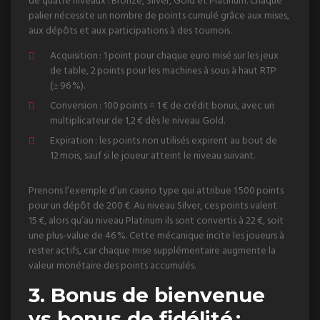
de quatre niveaux : Bronze, Silver, Gold et Platinum. Chaque
palier nécessite un nombre de points cumulé grâce aux mises,
aux dépôts et aux participations à des tournois.
Acquisition : 1 point pour chaque euro misé sur les jeux
de table, 2 points pour les machines à sous à haut RTP
(≥ 96 %).
Conversion : 100 points = 1 € de crédit bonus, avec un
multiplicateur de 1,2 € dès le niveau Gold.
Expiration : les points non utilisés expirent au bout de
12 mois, sauf si le joueur atteint le niveau suivant.
Prenons l’exemple d’un casino type qui attribue 1 500 points
pour un dépôt de 200 €. Au niveau Silver, ces points valent
15 €, alors qu’au niveau Platinum ils sont convertis à 22 €, soit
une plus‑value de 46 %. Cette mécanique incite les joueurs à
rester actifs, car chaque mise supplémentaire augmente la
valeur monétaire des points accumulés.
3. Bonus de bienvenue
vs bonus de fidélité :