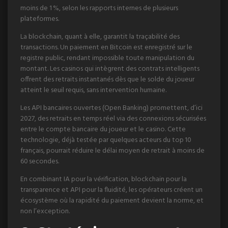
moins de 1 %, selon les rapports internes de plusieurs
plateformes.
La blockchain, quant à elle, garantit la traçabilité des
transactions. Un paiement en Bitcoin est enregistré sur le
registre public, rendant impossible toute manipulation du
montant. Les casinos qui intègrent des contrats intelligents
offrent des retraits instantanés dès que le solde du joueur
atteint le seuil requis, sans intervention humaine.
Les API bancaires ouvertes (Open Banking) promettent, d’ici
2027, des retraits en temps réel via des connexions sécurisées
entre le compte bancaire du joueur et le casino. Cette
technologie, déjà testée par quelques acteurs du top 10
français, pourrait réduire le délai moyen de retrait à moins de
60 secondes.
En combinant IA pour la vérification, blockchain pour la
transparence et API pour la fluidité, les opérateurs créent un
écosystème où la rapidité du paiement devient la norme, et
non l’exception.