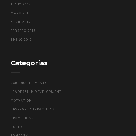
JUNIO 2015
MAYO 2015
ABRIL 2015
FEBRERO 2015
ENERO 2015
Categorías
CORPORATE EVENTS
LEADERSHIP DEVELOPMENT
MOTVATION
OBSERVE INTERACTIONS
PROMOTIONS
PUBLIC