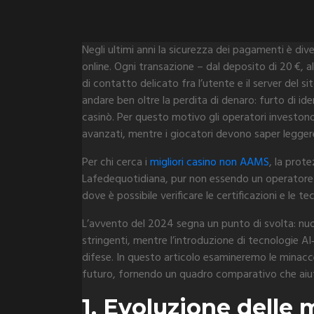
Negli ultimi anni la sicurezza dei pagamenti è diven
online. Ogni transazione – dal deposito di 20 €, a
di contatto delicato fra l’utente e il server del 
andare ben oltre la perdita di denaro: furto di i
casinò. Per questo motivo gli operatori investono 
avanzati, mentre i giocatori devono saper leggere
Per chi cerca i
migliori casino non AAMS
, la prote
Lafedequotidiana, pur non essendo un operatore d
dove è possibile verificare le certificazioni e le t
L’avvento del 2024 segna un punto di svolta: nu
stringenti, mentre l’introduzione di tecnologie 
difese. In questo articolo esamineremo le minacce 
futuro, fornendo un quadro comparativo che aiuti
1. Evoluzione delle 