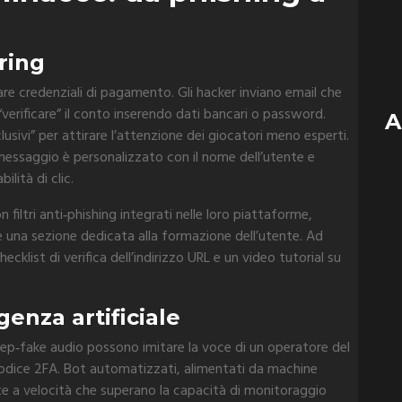
ring
bare credenziali di pagamento. Gli hacker inviano email che
“verificare” il conto inserendo dati bancari o password.
A
clusivi” per attirare l’attenzione dei giocatori meno esperti.
l messaggio è personalizzato con il nome dell’utente e
lità di clic.
 filtri anti‑phishing integrati nelle loro piattaforme,
 una sezione dedicata alla formazione dell’utente. Ad
klist di verifica dell’indirizzo URL e un video tutorial su
igenza artificiale
deep‑fake audio possono imitare la voce di un operatore del
l codice 2FA. Bot automatizzati, alimentati da machine
nte a velocità che superano la capacità di monitoraggio