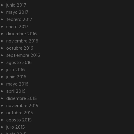
junio 2017
mayo 2017
febrero 2017
enero 2017
diciembre 2016
noviembre 2016
octubre 2016
septiembre 2016
agosto 2016
julio 2016
junio 2016
mayo 2016
abril 2016
diciembre 2015
noviembre 2015
octubre 2015
agosto 2015
julio 2015