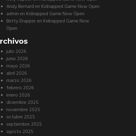
Andy Bernard
en
Kidnapped Game Now Open
admin
en
Kidnapped Game Now Open
Betty Drapper
en
Kidnapped Game Now
Open
rchivos
julio 2026
junio 2026
mayo 2026
abril 2026
marzo 2026
febrero 2026
enero 2026
diciembre 2025
noviembre 2025
octubre 2025
septiembre 2025
agosto 2025