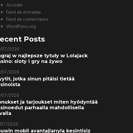
Acceder
Feed de entradas
Feed de comentarios
WordPress.org
ecent Posts
/07/2026
graj w najlepsze tytuły w Lolajack
sino: sloty i gry na żywo
/07/2026
ytit, jotka sinun pitäisi tietää
sinoista
/07/2026
nukset ja tarjoukset miten hyödyntää
sinoedut parhaalla mahdollisella
valla
/07/2026
uwin mobil avantajlarıyla kesintisiz