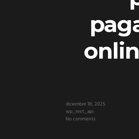
paga
onlin
diciembre 18, 2025
wp_rest_api
No comments