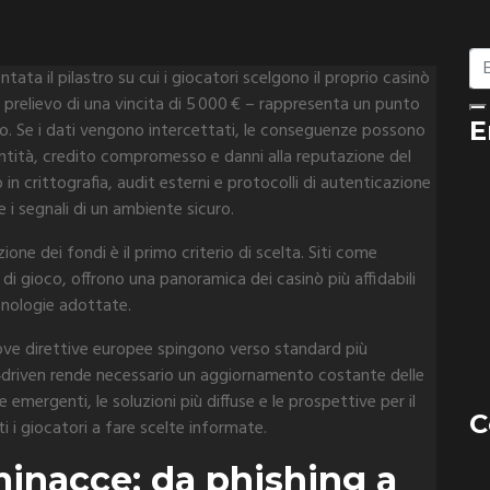
tata il pilastro su cui i giocatori scelgono il proprio casinò
l prelievo di una vincita di 5 000 € – rappresenta un punto
E
sito. Se i dati vengono intercettati, le conseguenze possono
dentità, credito compromesso e danni alla reputazione del
in crittografia, audit esterni e protocolli di autenticazione
 i segnali di un ambiente sicuro.
zione dei fondi è il primo criterio di scelta. Siti come
i gioco, offrono una panoramica dei casinò più affidabili
ecnologie adottate.
ove direttive europee spingono verso standard più
AI‑driven rende necessario un aggiornamento costante delle
emergenti, le soluzioni più diffuse e le prospettive per il
C
 i giocatori a fare scelte informate.
minacce: da phishing a