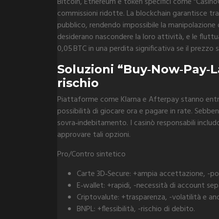
Bitcoin, Ethereum e token specifici come “Casin
commissioni ridotte. La blockchain garantisce trac
pubblico, rendendo impossibile la manipolazione d
desiderano nascondere la loro attività, e le flutt
0,05 BTC in una perdita significativa se il prezzo 
Soluzioni “Buy‑Now‑Pay‑La
rischio
Piattaforme come Klarna e Afterpay stanno entra
possibilità di giocare ora e pagare in rate. Sebben
sovra‑indebitamento. I casinò responsabili includon
approvare tali opzioni.
Pro/Contro sintetico
Carte 3D‑Secure: +ampia accettazione, -possi
E‑wallet: +rapidi, -necessità di account sep
Criptovalute: +trasparenza, -volatilità e a
BNPL: +flessibilità, -rischio di debito.