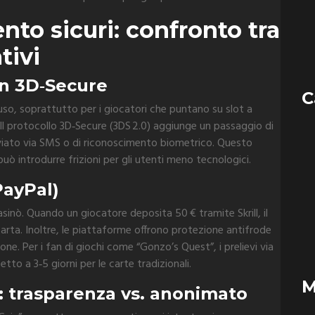
nto sicuri: confronto tra
tivi
on 3D‑Secure
C
fuso, soprattutto per i giocatori che puntano su slot a
 Il protocollo 3D‑Secure (3DS 2.0) aggiunge un passaggio di
viato via SMS o di riconoscimento biometrico. Questo
ò introdurre frizioni per gli utenti meno tecnologici.
 PayPal)
asinò. Quando un giocatore deposita 50 € tramite Skrill, il
 carta. Inoltre, le piattaforme offrono protezione antifrode
ne. Per i fan di giochi come “Gonzo’s Quest”, i prelievi via
to a 3‑5 giorni per le carte tradizionali.
M
: trasparenza vs. anonimato