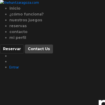
Skip
to
inicio
content
¿cómo funciona?
nuestros juegos
reservas
contacto
mi perfil
Reservar
Contact Us
Entrar