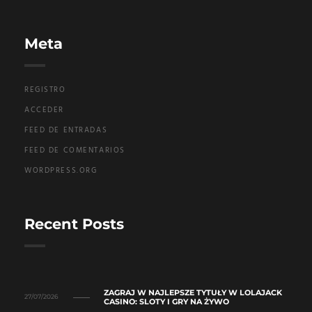
Meta
REGISTRO
ACCEDER
FEED DE ENTRADAS
FEED DE COMENTARIOS
WORDPRESS.ORG
Recent Posts
ZAGRAJ W NAJLEPSZE TYTUŁY W LOLAJACK
27/07/2026
CASINO: SLOTY I GRY NA ŻYWO