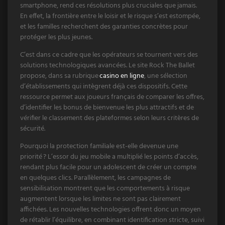
smartphone, rend ces résolutions plus cruciales que jamais.
En effet, la frontière entre le loisir et le risque s’est estompée,
et les familles recherchent des garanties concrètes pour
protéger les plus jeunes.
C’est dans ce cadre que les opérateurs se tournent vers des
solutions technologiques avancées. Le site Rock The Ballet
propose, dans sa rubrique
casino en ligne
, une sélection
d’établissements qui intègrent déjà ces dispositifs. Cette
ressource permet aux joueurs français de comparer les offres,
d’identifier les bonus de bienvenue les plus attractifs et de
vérifier le classement des plateformes selon leurs critères de
sécurité.
Pourquoi la protection familiale est-elle devenue une
priorité ? L’essor du jeu mobile a multiplié les points d’accès,
rendant plus facile pour un adolescent de créer un compte
en quelques clics. Parallèlement, les campagnes de
sensibilisation montrent que les comportements à risque
augmentent lorsque les limites ne sont pas clairement
affichées. Les nouvelles technologies offrent donc un moyen
de rétablir l’équilibre, en combinant identification stricte, suivi