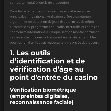
comportemental et outils de prévention.
Dans les paragraphes qui suivent, nous détaillerons les
principales innovations : vérification d’âge biométrique,
algorithmes de détection de jeu à risque, limites de dépôt
automatisées, programmes éducatifs interactifs et cadres de
conformité internationale. Chaque section montre comment
ces leviers techniques se traduisent en bénéfices tangibles
pour les familles, tout en respectant la vie privée des joueurs.
1. Les outils
d’identification et de
vérification d’âge au
point d’entrée du casino
Vérification biométrique
(empreintes digitales,
reconnaissance faciale)