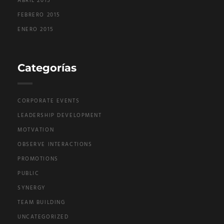
ABRIL 2015
FEBRERO 2015
ENERO 2015
Categorías
CORPORATE EVENTS
LEADERSHIP DEVELOPMENT
MOTVATION
OBSERVE INTERACTIONS
PROMOTIONS
PUBLIC
SYNERGY
TEAM BUILDING
UNCATEGORIZED