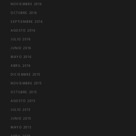
NOVIEMBRE 2016
OCTUBRE 2016
SEPTIEMBRE 2016
AGOSTO 2016
JULIO 2016
JUNIO 2016
MAYO 2016
ABRIL 2016
DICIEMBRE 2015
NOVIEMBRE 2015
OCTUBRE 2015
AGOSTO 2015
JULIO 2015
JUNIO 2015
MAYO 2015