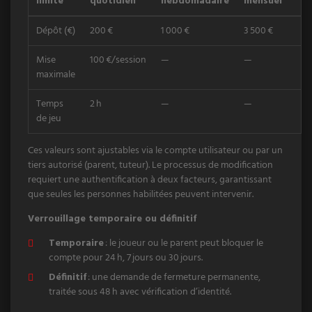
limite
quotidien
hebdomadaire
mensuel
Dépôt (€)
200 €
1 000 €
3 500 €
Mise
100 €/session
—
—
maximale
Temps
2 h
—
—
de jeu
Ces valeurs sont ajustables via le compte utilisateur ou par un
tiers autorisé (parent, tuteur). Le processus de modification
requiert une authentification à deux facteurs, garantissant
que seules les personnes habilitées peuvent intervenir.
Verrouillage temporaire ou définitif
Temporaire
: le joueur ou le parent peut bloquer le
compte pour 24 h, 7 jours ou 30 jours.
Définitif
: une demande de fermeture permanente,
traitée sous 48 h avec vérification d’identité.