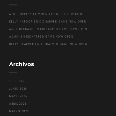
A WORDPRESS COMMENTER
EN
HELLO WORLD!
KELLY KAPOOR
EN
KIDNAPPED GAME NOW OPEN
ANDY BERNARD
EN
KIDNAPPED GAME NOW OPEN
ADMIN
EN
KIDNAPPED GAME NOW OPEN
BETTY DRAPPER
EN
KIDNAPPED GAME NOW OPEN
Archivos
JULIO 2026
JUNIO 2026
MAYO 2026
ABRIL 2026
MARZO 2026