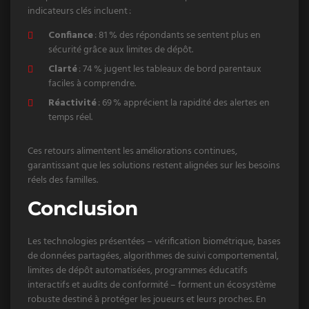
indicateurs clés incluent :
Confiance
: 81 % des répondants se sentent plus en
sécurité grâce aux limites de dépôt.
Clarté
: 74 % jugent les tableaux de bord parentaux
faciles à comprendre.
Réactivité
: 69 % apprécient la rapidité des alertes en
temps réel.
Ces retours alimentent les améliorations continues,
garantissant que les solutions restent alignées sur les besoins
réels des familles.
Conclusion
Les technologies présentées – vérification biométrique, bases
de données partagées, algorithmes de suivi comportemental,
limites de dépôt automatisées, programmes éducatifs
interactifs et audits de conformité – forment un écosystème
robuste destiné à protéger les joueurs et leurs proches. En