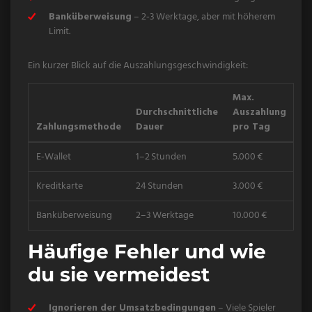
Banküberweisung
– 2‑3 Werktage, aber mit höherem
Limit.
Ein kurzer Blick auf die Auszahlungsgeschwindigkeit:
Max.
Durchschnittliche
Auszahlung
Zahlungsmethode
Dauer
pro Tag
E‑Wallet
1–2 Stunden
5.000 €
Kreditkarte
24 Stunden
3.000 €
Banküberweisung
2–3 Werktage
10.000 €
Häufige Fehler und wie
du sie vermeidest
Ignorieren der Umsatzbedingungen
– Viele Spieler