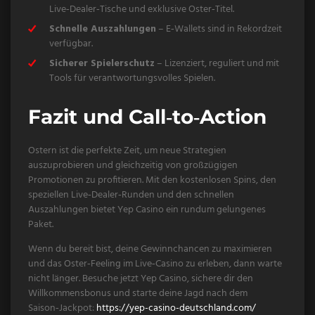
Live‑Dealer‑Tische und exklusive Oster‑Titel.
Schnelle Auszahlungen
– E‑Wallets sind in Rekordzeit
verfügbar.
Sicherer Spielerschutz
– Lizenziert, reguliert und mit
Tools für verantwortungsvolles Spielen.
Fazit und Call‑to‑Action
Ostern ist die perfekte Zeit, um neue Strategien
auszuprobieren und gleichzeitig von großzügigen
Promotionen zu profitieren. Mit den kostenlosen Spins, den
speziellen Live‑Dealer‑Runden und den schnellen
Auszahlungen bietet Yep Casino ein rundum gelungenes
Paket.
Wenn du bereit bist, deine Gewinnchancen zu maximieren
und das Oster‑Feeling im Live‑Casino zu erleben, dann warte
nicht länger. Besuche jetzt Yep Casino, sichere dir den
Willkommensbonus und starte deine Jagd nach dem
Saison‑Jackpot:
https://yep-casino-deutschland.com/