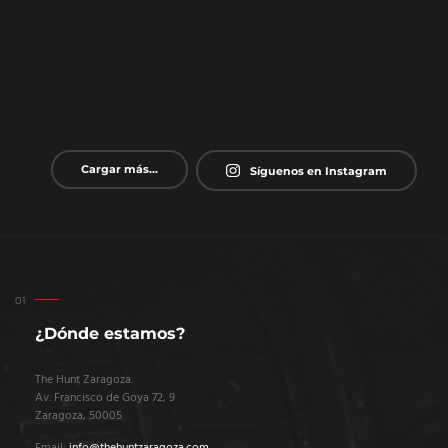
Cargar más...
Síguenos en Instagram
¿Dónde estamos?
The Hunt Zaragoza.
Av. Francisco de Goya 72, 9
Zaragoza, 50005
Email:
info@thehuntzaragoza.com