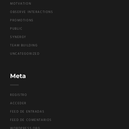
MOTVATION
OBSERVE INTERACTIONS
PROMOTIONS
PUBLIC
SYNERGY
TEAM BUILDING
UNCATEGORIZED
Meta
REGISTRO
ACCEDER
FEED DE ENTRADAS
FEED DE COMENTARIOS
WORDPRESS.ORG