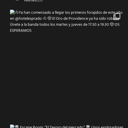
Holmes🕵🏻‍♂️