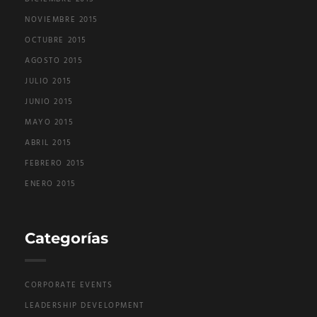
NOVIEMBRE 2015
OCTUBRE 2015
AGOSTO 2015
JULIO 2015
JUNIO 2015
MAYO 2015
ABRIL 2015
FEBRERO 2015
ENERO 2015
Categorías
CORPORATE EVENTS
LEADERSHIP DEVELOPMENT