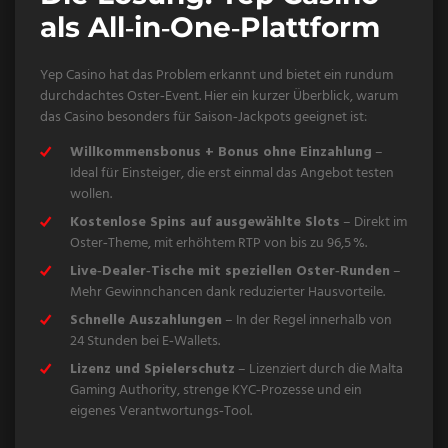
als All‑in‑One‑Plattform
Yep Casino hat das Problem erkannt und bietet ein rundum
durchdachtes Oster‑Event. Hier ein kurzer Überblick, warum
das Casino besonders für Saison‑Jackpots geeignet ist:
Willkommensbonus + Bonus ohne Einzahlung
–
Ideal für Einsteiger, die erst einmal das Angebot testen
wollen.
Kostenlose Spins auf ausgewählte Slots
– Direkt im
Oster‑Theme, mit erhöhtem RTP von bis zu 96,5 %.
Live‑Dealer‑Tische mit speziellen Oster‑Runden
–
Mehr Gewinnchancen dank reduzierter Hausvorteile.
Schnelle Auszahlungen
– In der Regel innerhalb von
24 Stunden bei E‑Wallets.
Lizenz und Spielerschutz
– Lizenziert durch die Malta
Gaming Authority, strenge KYC‑Prozesse und ein
eigenes Verantwortungs‑Tool.