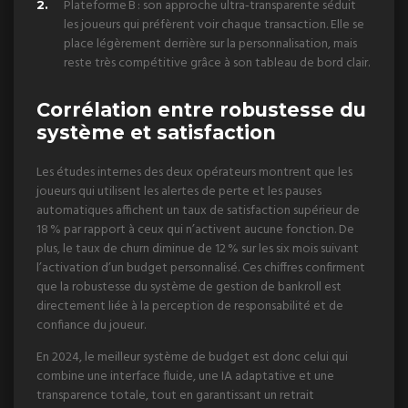
Plateforme B : son approche ultra‑transparente séduit
les joueurs qui préfèrent voir chaque transaction. Elle se
place légèrement derrière sur la personnalisation, mais
reste très compétitive grâce à son tableau de bord clair.
Corrélation entre robustesse du
système et satisfaction
Les études internes des deux opérateurs montrent que les
joueurs qui utilisent les alertes de perte et les pauses
automatiques affichent un taux de satisfaction supérieur de
18 % par rapport à ceux qui n’activent aucune fonction. De
plus, le taux de churn diminue de 12 % sur les six mois suivant
l’activation d’un budget personnalisé. Ces chiffres confirment
que la robustesse du système de gestion de bankroll est
directement liée à la perception de responsabilité et de
confiance du joueur.
En 2024, le meilleur système de budget est donc celui qui
combine une interface fluide, une IA adaptative et une
transparence totale, tout en garantissant un retrait