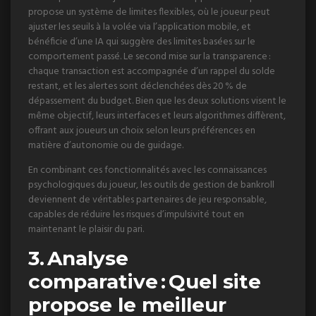
propose un système de limites flexibles, où le joueur peut
ajuster les seuils à la volée via l’application mobile, et
bénéficie d’une IA qui suggère des limites basées sur le
comportement passé. Le second mise sur la transparence :
chaque transaction est accompagnée d’un rappel du solde
restant, et les alertes sont déclenchées dès 20 % de
dépassement du budget. Bien que les deux solutions visent le
même objectif, leurs interfaces et leurs algorithmes diffèrent,
offrant aux joueurs un choix selon leurs préférences en
matière d’autonomie ou de guidage.
En combinant ces fonctionnalités avec les connaissances
psychologiques du joueur, les outils de gestion de bankroll
deviennent de véritables partenaires de jeu responsable,
capables de réduire les risques d’impulsivité tout en
maintenant le plaisir du pari.
3. Analyse
comparative : Quel site
propose le meilleur