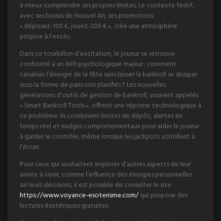
à mieux comprendre ses propres limites. Le contexte festif,
avec ses bonus de Nouvel An, ses promotions
« déposez‑100 €, jouez‑200 € », crée une atmosphère
propice à l’excès.
Dans ce tourbillon d’excitation, le joueur se retrouve
confronté à un défi psychologique majeur : comment
canaliser l’énergie de la fête sans laisser la bankroll se dissiper
sous la forme de paris non planifiés ? Les nouvelles
générations d’outils de gestion de bankroll, souvent appelés
« Smart Bankroll Tools », offrent une réponse technologique à
ce problème. Ils combinent limites de dépôt, alertes en
temps réel et nudges comportementaux pour aider le joueur
à garder le contrôle, même lorsque les jackpots scintillent à
l’écran.
Pour ceux qui souhaitent explorer d’autres aspects de leur
année à venir, comme l’influence des énergies personnelles
sur leurs décisions, il est possible de consulter le site
https://www.voyance-esoterisme.com/
qui propose des
lectures ésotériques gratuites.