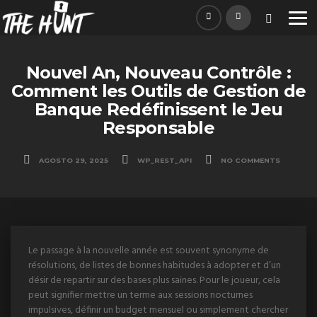
Skip
to
content
Nouvel An, Nouveau Contrôle :
Comment les Outils de Gestion de
Banque Redéfinissent le Jeu
Responsable
AGOSTO 29, 2025
WP_REST_API
NO COMMENTS
Le passage à la nouvelle année est souvent synonyme de
résolutions, de listes de bonnes habitudes à adopter et d’un
désir de repartir sur des bases plus saines. Pour le joueur, cela
peut signifier mettre un terme aux sessions nocturnes
impulsives, définir un budget mensuel ou simplement chercher