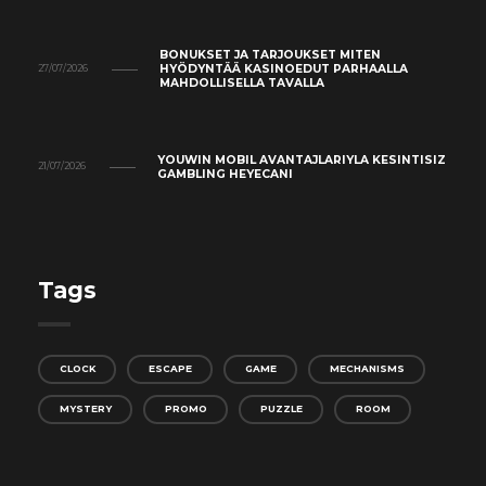
BONUKSET JA TARJOUKSET MITEN
HYÖDYNTÄÄ KASINOEDUT PARHAALLA
27/07/2026
MAHDOLLISELLA TAVALLA
YOUWIN MOBIL AVANTAJLARIYLA KESINTISIZ
21/07/2026
GAMBLING HEYECANI
Tags
CLOCK
ESCAPE
GAME
MECHANISMS
MYSTERY
PROMO
PUZZLE
ROOM