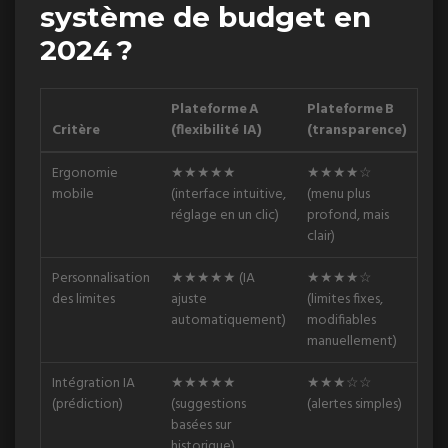
système de budget en
2024 ?
Plateforme A
Plateforme B
Critère
(flexibilité IA)
(transparence)
Ergonomie
★★★★★
★★★★☆
mobile
(interface intuitive,
(menu plus
réglage en un clic)
profond, mais
clair)
Personnalisation
★★★★★ (IA
★★★★☆
des limites
ajuste
(limites fixes,
automatiquement)
modifiables
manuellement)
Intégration IA
★★★★★
★★★☆☆
(prédiction)
(suggestions
(alertes simples)
basées sur
historique)