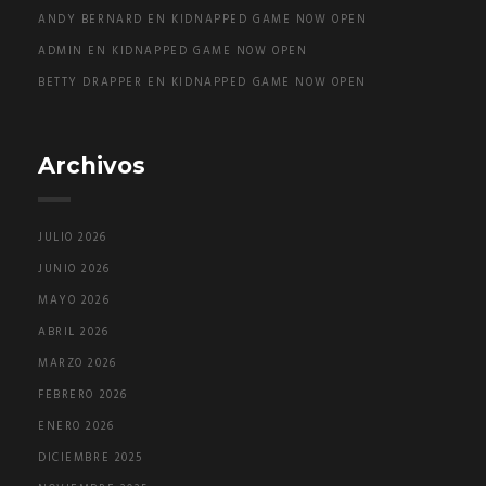
ANDY BERNARD
EN
KIDNAPPED GAME NOW OPEN
ADMIN
EN
KIDNAPPED GAME NOW OPEN
BETTY DRAPPER
EN
KIDNAPPED GAME NOW OPEN
Archivos
JULIO 2026
JUNIO 2026
MAYO 2026
ABRIL 2026
MARZO 2026
FEBRERO 2026
ENERO 2026
DICIEMBRE 2025