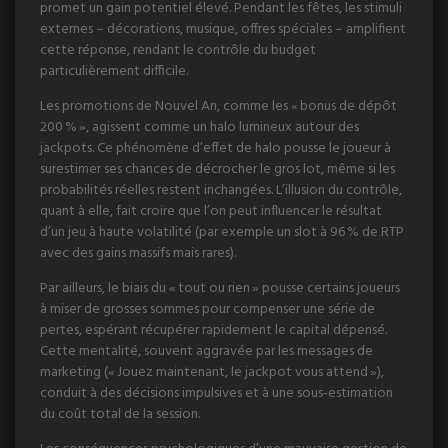
promet un gain potentiel élevé. Pendant les fêtes, les stimuli
externes – décorations, musique, offres spéciales – amplifient
cette réponse, rendant le contrôle du budget
particulièrement difficile.
Les promotions de Nouvel An, comme les « bonus de dépôt
200 % », agissent comme un halo lumineux autour des
jackpots. Ce phénomène d’effet de halo pousse le joueur à
surestimer ses chances de décrocher le gros lot, même si les
probabilités réelles restent inchangées. L’illusion du contrôle,
quant à elle, fait croire que l’on peut influencer le résultat
d’un jeu à haute volatilité (par exemple un slot à 96 % de RTP
avec des gains massifs mais rares).
Par ailleurs, le biais du « tout ou rien » pousse certains joueurs
à miser de grosses sommes pour compenser une série de
pertes, espérant récupérer rapidement le capital dépensé.
Cette mentalité, souvent aggravée par les messages de
marketing (« Jouez maintenant, le jackpot vous attend »),
conduit à des décisions impulsives et à une sous‑estimation
du coût total de la session.