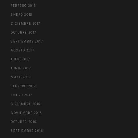
FEBRERO 2018
ENERO 2018
DICIEMBRE 2017
OCTUBRE 2017
SEPTIEMBRE 2017
AGOSTO 2017
JULIO 2017
JUNIO 2017
MAYO 2017
FEBRERO 2017
ENERO 2017
DICIEMBRE 2016
NOVIEMBRE 2016
OCTUBRE 2016
SEPTIEMBRE 2016