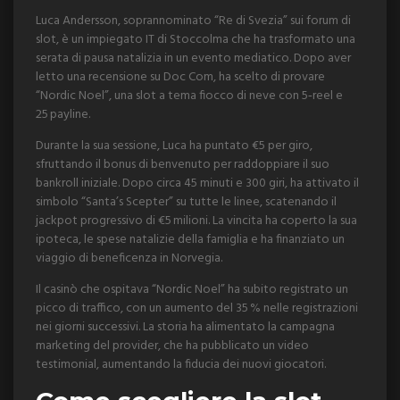
Luca Andersson, soprannominato “Re di Svezia” sui forum di
slot, è un impiegato IT di Stoccolma che ha trasformato una
serata di pausa natalizia in un evento mediatico. Dopo aver
letto una recensione su Doc Com, ha scelto di provare
“Nordic Noel”, una slot a tema fiocco di neve con 5‑reel e
25 payline.
Durante la sua sessione, Luca ha puntato €5 per giro,
sfruttando il bonus di benvenuto per raddoppiare il suo
bankroll iniziale. Dopo circa 45 minuti e 300 giri, ha attivato il
simbolo “Santa’s Scepter” su tutte le linee, scatenando il
jackpot progressivo di €5 milioni. La vincita ha coperto la sua
ipoteca, le spese natalizie della famiglia e ha finanziato un
viaggio di beneficenza in Norvegia.
Il casinò che ospitava “Nordic Noel” ha subito registrato un
picco di traffico, con un aumento del 35 % nelle registrazioni
nei giorni successivi. La storia ha alimentato la campagna
marketing del provider, che ha pubblicato un video
testimonial, aumentando la fiducia dei nuovi giocatori.