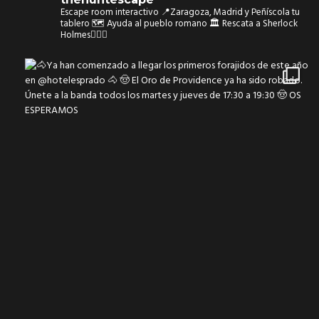
Escape room interactivo
📍Zaragoza, Madrid y Peñíscola tu
tablero 🗺
Ayuda al pueblo romano 🏛
Rescata a Sherlock
Holmes🕵🏻‍♂️