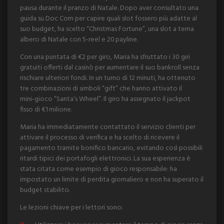
pausa durante il pranzo di Natale. Dopo aver consultato una
guida su Doc Com per capire quali slot fossero più adatte al
suo budget, ha scelto “Christmas Fortune”, una slot a tema
albero di Natale con 5‑reel e 20 payline.
Con una puntata di €2 per giro, Maria ha sfruttato i 30 giri
gratuiti offerti dal casinò per aumentare il suo bankroll senza
rischiare ulteriori fondi. In un turno di 12 minuti, ha ottenuto
tre combinazioni di simboli “gift” che hanno attivato il
mini‑gioco “Santa’s Wheel”. Il giro ha assegnato il jackpot
fisso di €1 milione.
Maria ha immediatamente contattato il servizio clienti per
attivare il processo di verifica e ha scelto di ricevere il
pagamento tramite bonifico bancario, evitando così possibili
ritardi tipici dei portafogli elettronici. La sua esperienza è
stata citata come esempio di gioco responsabile: ha
impostato un limite di perdita giornaliero e non ha superato il
budget stabilito.
Le lezioni chiave per i lettori sono: