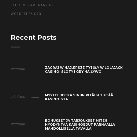
FEED DE COMENTARIOS
WORDPRESS.ORG
Recent Posts
ZAGRAJ W NAJLEPSZE TYTUŁY W LOLAJACK
27/07/2026
CASINO: SLOTY I GRY NA ŻYWO
MYYTIT, JOTKA SINUN PITÄISI TIETÄÄ
27/07/2026
KASINOISTA
BONUKSET JA TARJOUKSET MITEN
HYÖDYNTÄÄ KASINOEDUT PARHAALLA
27/07/2026
MAHDOLLISELLA TAVALLA