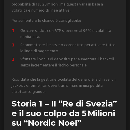
probabilità di 1 su 20 milioni, ma questa varia in base a
volatilità e numero di linee attive.
Per aumentare le chance è consigliabile:
Giocare su slot con RTP superiore al 96 % e volatilità
media‑alta.
Scommettere il massimo consentito per attivare tutte
le linee di pagamento.
Sfruttare i bonus di deposito per aumentare il bankroll
senza incrementare il rischio personale.
Ricordate che la gestione oculata del denaro è la chiave: un
jackpot enorme non deve trasformarsi in una perdita
altrettanto grande.
Storia 1 – Il “Re di Svezia”
e il suo colpo da 5 Milioni
su “Nordic Noel”