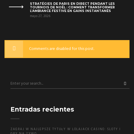
STRATÉGIES DE PARIS EN DIRECT PENDANT LES
TOURNOIS DE NOËL : COMMENT TRANSFORMER
L’AMBIANCE FESTIVE EN GAINS INSTANTANÉS
mayo 27, 2026
Comments are disabled for this post.
Entradas recientes
ZAGRAJ W NAJLEPSZE TYTUŁY W LOLAJACK CASINO: SLOTY I
GRY NA ŻYWO