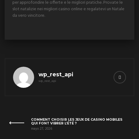
per approfondire le offerte e le migliori pratiche. Provate le
slot natalizie nei migliori casino online e regalatevi un Natale
da vero vincitore.
wp_rest_api
wp_rest_api
COMMENT CHOISIR LES JEUX DE CASINO MOBILES
QUI FONT VIBRER L’ÉTÉ ?
mayo 27, 2026