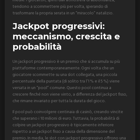
medie: i giocatori, spinti dall’atmosfera di abbondanza,
tendono a scommettere più per volta, sperando di
trasformare la propria serata in un “miracolo” natalizio.
Jackpot progressivi:
meccanismo, crescita e
probabilità
Un jackpot progressivo è un premio che si accumula su più
piattaforme contemporaneamente. Ogni volta che un
giocatore scommette su una slot collegata, una piccola
percentuale della puntata (di solito tra l’1 % e il 5 %) viene
versata in un “pool” comune. Questo pool continua a
crescere finché non viene vinto, a differenza del jackpot fisso,
che rimane invariato per tutta la durata del gioco.
Il pool può coinvolgere centinaia di casinò, creando vincite
che superano i 10 milioni di euro. Tuttavia, la probabilità di
colpire un jackpot progressivo è tipicamente inferiore
rispetto a un jackpot fisso a causa della dimensione del
premio. In media, le slot con jackpot progressivo offrono una