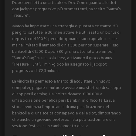
Dopo aver letto un articolo su Doc Com riguardo alle slot
con jackpot progressivo più promettenti, ha scelto “Santa’s
Treasure”.
Marco ha impostato una strategia di puntata costante: €3
per giro, su tutte le 30 linee attive. Ha utilizzato un bonus di
deposito del 100 % per raddoppiare il suo capitale iniziale,
ma ha limitato il numero di giri a 500 per non superare il suo
bankroll di €1 500. Dopo 380 giri, ha ottenuto tre simboli
“Santa’s Bag” su una sola linea, attivando il gioco bonus
“Treasure Hunt”. Il mini‑gioco ha assegnato il jackpot
progressivo di €2,3 milioni.
La vincita ha permesso a Marco di acquistare un nuovo
computer, pagare il mutuo e avviare una start‑up di sviluppo
di app per il gaming. Ha inoltre donato €100 000 a
un’associazione benefica per i bambini in difficoltà. La sua
storia evidenzia l’importanza di una pianificazione del
bankroll e di una scelta consapevole delle slot, dimostrando
che anche un giovane professionista può trasformare una
sessione festiva in un cambiamento di vita.